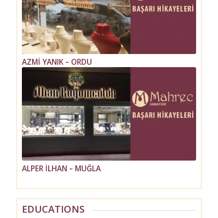
AZMİ YANIK – ORDU
NİLÜFER GÜRDENLİ – İSTANBUL CAĞALOĞLU
ALPER İLHAN – MUĞLA
DİLAY YILDIZ – İSTANBUL NİŞANTAŞI
EDUCATIONS