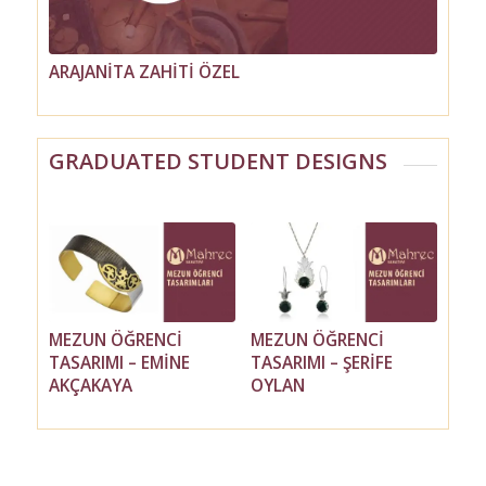
ARAJANİTA ZAHİTİ ÖZEL
GÜL NAİF
GRADUATED STUDENT DESIGNS
MEZUN ÖĞRENCİ
MEZUN ÖĞRENCİ
MEZUN ÖĞRENCİ
MEZUN ÖĞRENCİ
TASARIMI – EMİNE
TASARIMI – PEGAH
TASARIMI – ŞERİFE
TASARIMI – ZEYNEP
AKÇAKAYA
MOSHFEGHİ
OYLAN
ÇİSEM SEZER