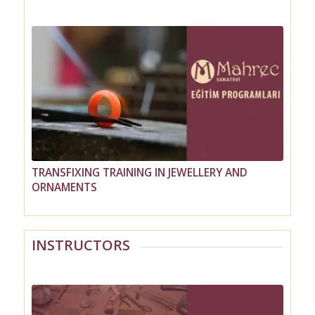
TRANSFIXING TRAINING IN JEWELLERY AND
WAX MODEL PRODUCTION TRAINING IN
ORNAMENTS
JEWELLERY AND ORNAMENT
INSTRUCTORS