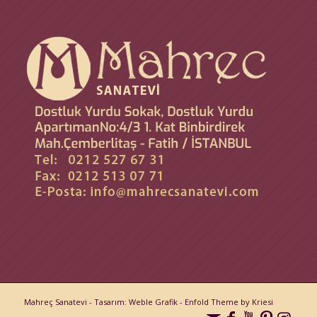
Mahreç Sanatevi -
Tasarım: Weble Grafik
-
Enfold Theme by Kriesi