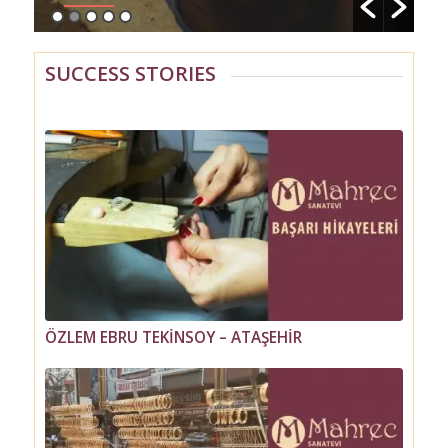
SUCCESS STORIES
ÖZLEM EBRU TEKİNSOY – ATAŞEHİR
ANIL YURDAN – SULTANAHMET