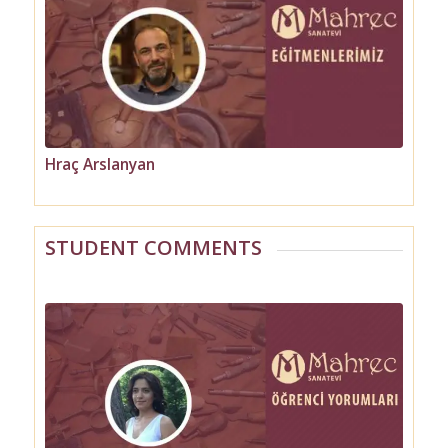
Hraç Arslanyan
Partam Derderyan
STUDENT COMMENTS