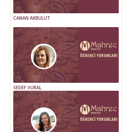
CANAN AKBULUT
MERVE ACAR SUTER
SEDEF VURAL
SUMRU GÖYENÇ