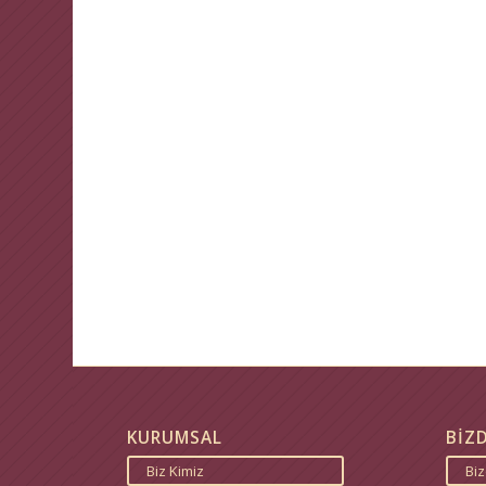
KURUMSAL
BİZ
Biz Kimiz
Bi