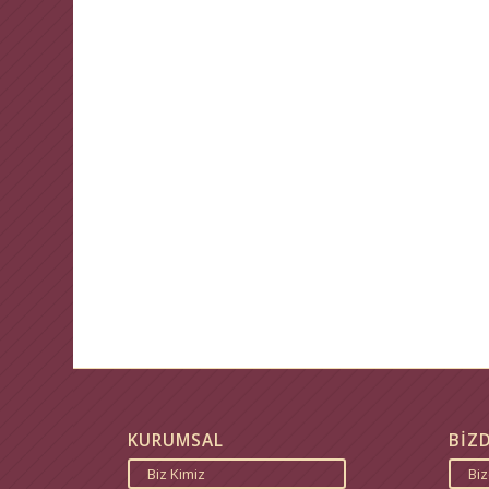
KURUMSAL
BİZ
Biz Kimiz
Bi