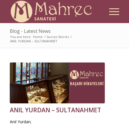
Blog - Latest News
You are here:
Home
/
Succes Stories
/
ANIL YURDAN – SULTANAHMET
ANIL YURDAN – SULTANAHMET
Anıl Yurdan;