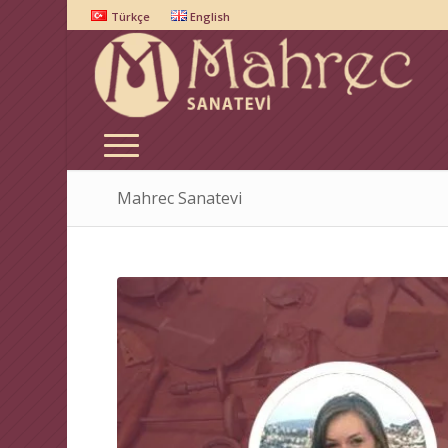
Türkçe
English
Mahrec Sanatevi