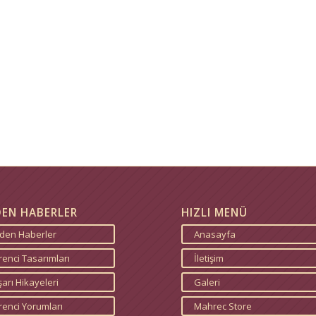
DEN HABERLER
HIZLI MENÜ
zden Haberler
Anasayfa
enci Tasarımları
İletişim
arı Hikayeleri
Galeri
renci Yorumları
Mahrec Store