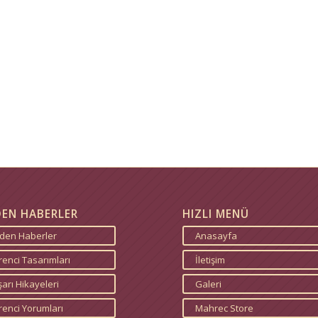
DEN HABERLER
HIZLI MENÜ
zden Haberler
Anasayfa
enci Tasarımları
İletişim
arı Hikayeleri
Galeri
renci Yorumları
Mahrec Store