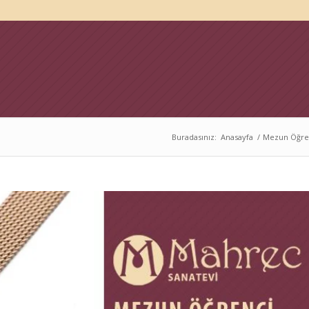
Buradasınız:
Anasayfa
/
Mezun Öğren