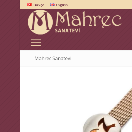
Türkçe
English
Mahrec Sanatevi