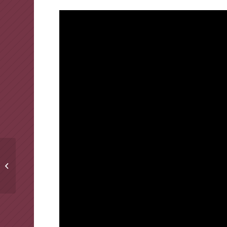
TRTHABER – MESLEĞİN
SON USTASI