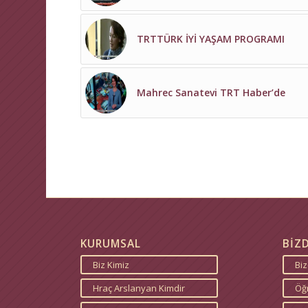
TRTTÜRK İYİ YAŞAM PROGRAMI
Mahrec Sanatevi TRT Haber’de
KURUMSAL
BİZ
Biz Kimiz
Bi
Hraç Arslanyan Kimdir
Öğr