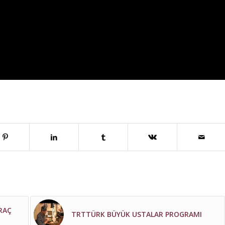
RAÇ
TRTTÜRK BÜYÜK USTALAR PROGRAMI