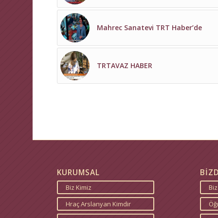
Mahrec Sanatevi TRT Haber’de
TRTAVAZ HABER
KURUMSAL
BİZ
Biz Kimiz
Bi
Hraç Arslanyan Kimdir
Öğr