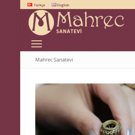
Türkçe
English
Mahrec Sanatevi