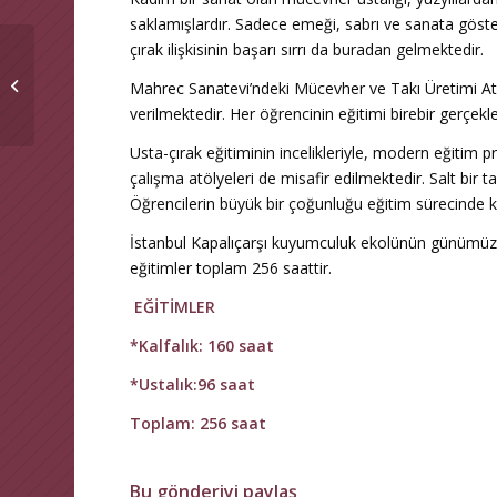
saklamışlardır. Sadece emeği, sabrı ve sanata gösterd
çırak ilişkisinin başarı sırrı da buradan gelmektedir.
Mostbet Giriş Mostbet’e Hoş
Geldiniz Kayseri Yap? Site Yönetimi
Mahrec Sanatevi’ndeki Mücevher ve Takı Üretimi Atölye 
Feza...
verilmektedir. Her öğrencinin eğitimi birebir gerçekle
Usta-çırak eğitiminin incelikleriyle, modern eğitim 
çalışma atölyeleri de misafir edilmektedir. Salt bir
Öğrencilerin büyük bir çoğunluğu eğitim sürecinde 
İstanbul Kapalıçarşı kuyumculuk ekolünün günümüzde
eğitimler toplam 256 saattir.
EĞİTİMLER
*Kalfalık: 160 saat
*Ustalık:96 saat
Toplam: 256 saat
Bu gönderiyi paylaş