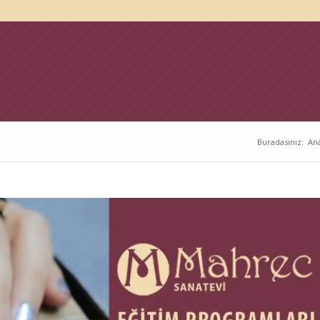
Buradasınız:
An