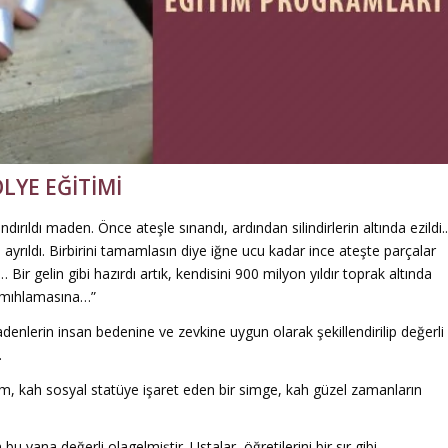
LYE EĞİTİMİ
dırıldı maden. Önce ateşle sınandı, ardından silindirlerin altında ezildi.
ayrıldı. Birbirini tamamlasın diye iğne ucu kadar ince ateşte parçalar
 Bir gelin gibi hazırdı artık, kendisini 900 milyon yıldır toprak altında
ne mıhlamasına…”
adenlerin insan bedenine ve zevkine uygun olarak şekillendirilip değerli
.
lsım, kah sosyal statüye işaret eden bir simge, kah güzel zamanların
u yana değerli olagelmiştir. Ustalar, öğretilerini bir sır gibi