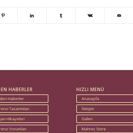
DEN HABERLER
HIZLI MENÜ
zden Haberler
Anasayfa
enci Tasarımları
İletişim
arı Hikayeleri
Galeri
renci Yorumları
Mahrec Store