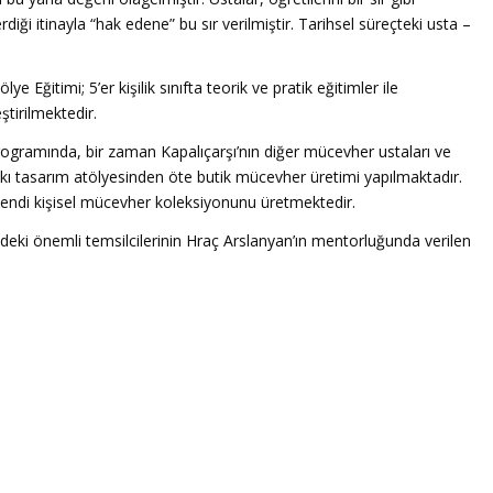
iği itinayla “hak edene” bu sır verilmiştir. Tarihsel süreçteki usta –
Eğitimi; 5’er kişilik sınıfta teorik ve pratik eğitimler ile
ştirilmektedir.
programında, bir zaman Kapalıçarşı’nın diğer mücevher ustaları ve
 takı tasarım atölyesinden öte butik mücevher üretimi yapılmaktadır.
kendi kişisel mücevher koleksiyonunu üretmektedir.
ki önemli temsilcilerinin Hraç Arslanyan’ın mentorluğunda verilen