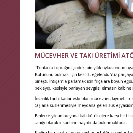
MÜCEVHER VE TAKI ÜRETİMİ ATÖ
“Tonlarca toprağın içindeki bin yıllık uykusundan uyan
Bütününü bulması için kesildi, eğelendi. Yüz parçaya 
birleşti. İhtişamla parlamak için fırçalara boyun eğdi…
bekleyip, keskiyle parlayan sevgilisi elmasın kalbi
İnsanlık tarihi kadar eski olan mücevher; kıymetli m
taşlarla süslenmesiyle meydana gelen süs eşyasıdır
Binlerce yıldan bu yana kah kötülüklere karşı bir tı
tanığı olarak insanların hayatında bulunmaktadır.
Kadim bir sanat olan mücevher ustalığı, yüzyıllardan b