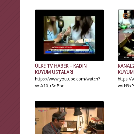
ÜLKE TV HABER – KADIN
KANAL2
KUYUM USTALARI
KUYUM
https://www.youtube.com/watch?
https:/
v=-X10_rSoBbc
v=tH9x