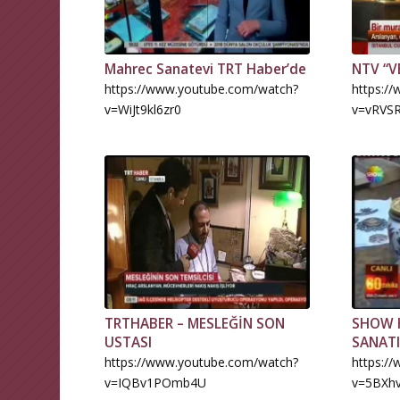
Mahrec Sanatevi TRT Haber’de
NTV “V
https://www.youtube.com/watch?
https:/
v=WiJt9kl6zr0
v=vRVS
TRTHABER – MESLEĞİN SON
SHOW 
USTASI
SANATI
https://www.youtube.com/watch?
https:/
v=IQBv1POmb4U
v=5BXh