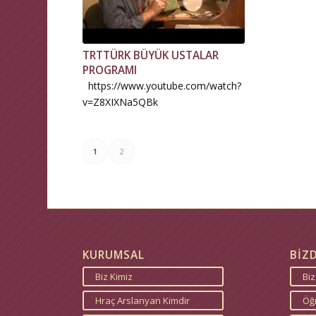
TRTTÜRK BÜYÜK USTALAR
PROGRAMI
https://www.youtube.com/watch?
v=Z8XIXNa5QBk
1
2
KURUMSAL
BİZ
Biz Kimiz
Bi
Hraç Arslanyan Kimdir
Öğr