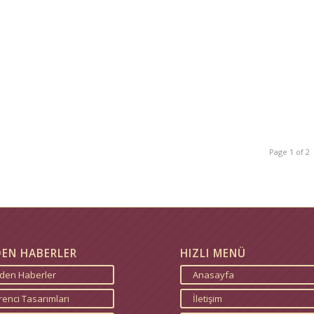
Page 1 of 2
DEN HABERLER
HIZLI MENÜ
zden Haberler
Anasayfa
enci Tasarımları
İletişim