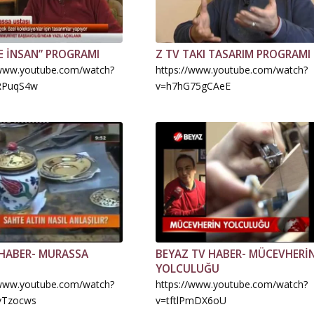
E İNSAN” PROGRAMI
Z TV TAKI TASARIM PROGRAMI
/www.youtube.com/watch?
https://www.youtube.com/watch?
RPuqS4w
v=h7hG75gCAeE
HABER- MURASSA
BEYAZ TV HABER- MÜCEVHERİ
YOLCULUĞU
/www.youtube.com/watch?
https://www.youtube.com/watch?
vTzocws
v=tftlPmDX6oU