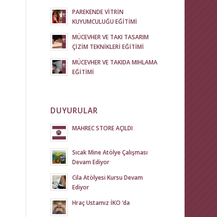
PAREKENDE VİTRİN
KUYUMCULUĞU EĞİTİMİ
MÜCEVHER VE TAKI TASARIM
ÇİZİM TEKNİKLERİ EĞİTİMİ
MÜCEVHER VE TAKIDA MIHLAMA
EĞİTİMİ
DUYURULAR
MAHREC STORE AÇILDI
Sıcak Mine Atölye Çalışması
Devam Ediyor
Cila Atölyesi Kursu Devam
Ediyor
Hraç Ustamız İKO ‘da