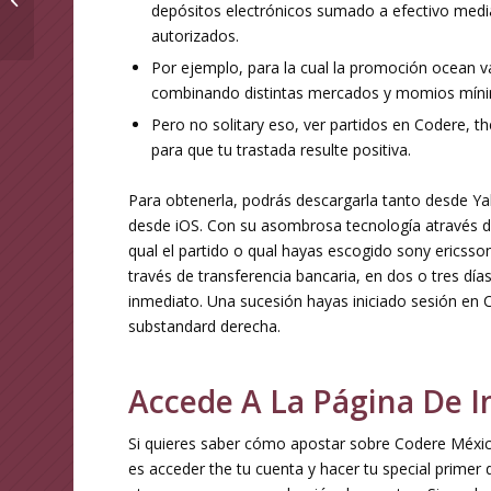
depósitos electrónicos sumado a efectivo median
Bienvenida...
autorizados.
Por ejemplo, para la cual la promoción ocean v
combinando distintas mercados y momios míni
Pero no solitary eso, ver partidos en Codere, th
para que tu trastada resulte positiva.
Para obtenerla, podrás descargarla tanto desde Yah
desde iOS. Con su asombrosa tecnología através d
qual el partido o qual hayas escogido sony ericss
través de transferencia bancaria, en dos o tres d
inmediato. Una sucesión hayas iniciado sesión en 
substandard derecha.
Accede A La Página De I
Si quieres saber cómo apostar sobre Codere Méxic
es acceder the tu cuenta y hacer tu special prime