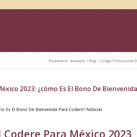
Buradasınız:
Anasayfa
/
Blog
/
Código Promocional De
éxico 2023: ¿cómo Es El Bono De Bienvenid
o Es El Bono De Bienvenida Para Codere? Noticias
 Codere Para México 2023