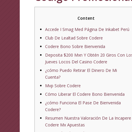
Content
Accede I Smag Med Página De Inkabet Perú
Club De Lealtad Sobre Codere
Codere Bono Sobre Bienvenida
Deposita $200 Mxn Y Obtén 20 Giros Con Lo
Jueves Locos Del Casino Codere
¿cómo Puedo Retirar El Dinero De Mi
Cuenta?
Mvp Sobre Codere
Cómo Liberar El Codere Bono Bienvenida
¿cómo Funciona El Pase De Bienvenida
Codere?
Resumen Nuestra Valoración De La Incapere
Codere Mx Apuestas