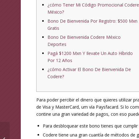
¿cómo Tener Mi Código Promocional Coder
México?
Bono De Bienvenida Por Registro: $500 Mxn
Gratis
Bono De Bienvenida Codere México
Deportes
Pagá $1200 Mxn Y Ilevate Un Auto Híbrido
Por 12 Años
¿cómo Activar El Bono De Bienvenida De
Codere?
Para poder percibir el dinero que quieres utilizar pr
de Visa y MasterCard, um vía Paysfacard. Si lo 
contine una gran variedad de pagos, con eso puede
Para desbloquear este bono tienes que cumplir 
Código Promocional De Codere
Codere tiene una gran cuantía de métodos de gus
México 2023: ¿cómo Es El Bono De