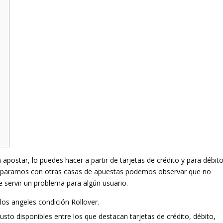
e
a apostar, lo puedes hacer a partir de tarjetas de crédito y para débit
comparamos con otras casas de apuestas podemos observar que no
 servir un problema para algún usuario.
los angeles condición Rollover.
to disponibles entre los que destacan tarjetas de crédito, débito,