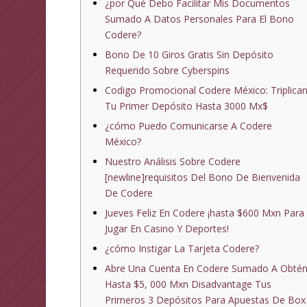
¿por Qué Debo Facilitar Mis Documentos
Sumado A Datos Personales Para El Bono
Codere?
Bono De 10 Giros Gratis Sin Depósito
Requerido Sobre Cyberspins
Codigo Promocional Codere México: Triplica
Tu Primer Depósito Hasta 3000 Mx$
¿cómo Puedo Comunicarse A Codere
México?
Nuestro Análisis Sobre Codere
[newline]requisitos Del Bono De Bienvenida
De Codere
Jueves Feliz En Codere ¡hasta $600 Mxn Para
Jugar En Casino Y Deportes!
¿cómo Instigar La Tarjeta Codere?
Abre Una Cuenta En Codere Sumado A Obté
Hasta $5, 000 Mxn Disadvantage Tus
Primeros 3 Depósitos Para Apuestas De Box