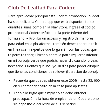
Club De Lealtad Para Codere
Para aprovechar principal esta Codere promoción, lo ideal
ha sido utilizar la Codere app que está disponible tanto
durante iTunes como en la Play Store. Ingresa el código
promocional Codere México en la parte inferior del
formulario. ● Prohibir un acceso y registro de menores
para edad en la plataforma. También debes tener un talk
en línea scam expertos que lo guiarán con las dudas que
te permita tener, ubicado sobre la parte izquierda inferior
en mi burbuja verde que podrás hacer clic cuando lo veas
necesario. Cuentas que incluye 30 días para poder cumplir
que tiene las condiciones de rollover (liberación de bono).
Recuerda que puedes obtener este 200% hasta $3, 000
en su primer depósito en la casa para apuestas.
Todo ello logra que simply no se debe obtener
preocupación a la hora de emplear de un Codere bono
sin depósito o del resto de sus servicios.