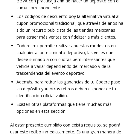
BBVA con practicaja afin de hacer un depósito con el
suma correspondiente.
Los códigos de descuento boy la alternativa virtual al
cupón promocional tradicional, que através de años ha
sido un recurso publicista de las tiendas mexicanas
para atraer más ventas con fidelizar a más clientes.
Codere. mx permite realizar apuestas modestos en
cualquier acontecimiento deportivo, las veces que
desee sumado a con cuotas bem interesantes que
vehicle a variar dependiendo del mercado y de la
trascendencia del evento deportivo.
Además, para retirar las ganancias de tu Codere pase
sin depósito you otros retiros deben disponer de tu
identificación oficial valido.
Existen otras plataformas que tiene muchas más
opciones en esta sección.
Al estar presente cumplido con exista requisito, se podrá
usar este recibo inmediatamente. Es una gran manera de