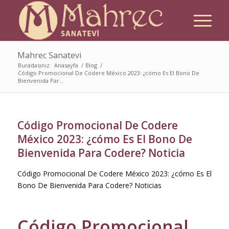
Mahrec Sanatevi
Buradasınız:
Anasayfa
/
Blog
/
Código Promocional De Codere México 2023: ¿cómo Es El Bono De
Bienvenida Par...
Código Promocional De Codere
México 2023: ¿cómo Es El Bono De
Bienvenida Para Codere? Noticia
Código Promocional De Codere México 2023: ¿cómo Es El
Bono De Bienvenida Para Codere? Noticias
Código Promocional