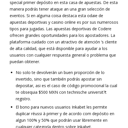
special primer depósito en esta casa de apuestas. De esta
manera podrás tener ataque an una gran selección de
eventos. Si en alguma coisa destaca esta odaie de
apuestas deportivas y casino online es por sus numerosos
tipos para jugadas. Las apuestas deportivas de Codere
ofrecen grandes oportunidades para los apostadores. La
plataforma cuidado con un atractivo de atención ‘s cliente
de alta calidad, que está disponible para ayudar a los
usuarios con cualquier respuesta general o problema que
puedan obtener.
No solo te devolverán un buen proporción de lo
invertido, sino que también podrás apostar sin
depositar, asi es el caso de código promocional la cual
te obsequia $500 MXN con technische universit?t
registro.
El bono para nuevos usuarios Inkabet les permite
duplicar réussi à primer y de acordo com depósito en
algun 100% y 50% que podrán usar libremente en
cualquier categoría dentro sobre Inkabet.