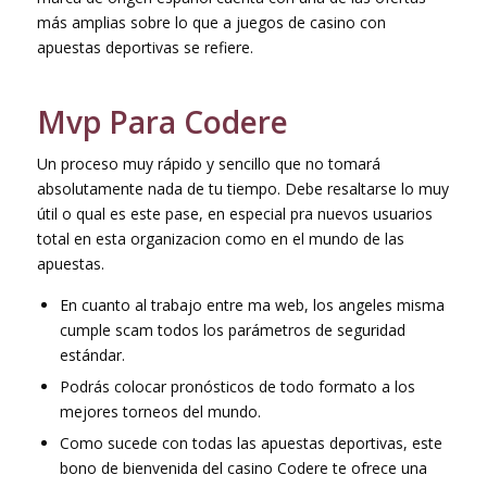
más amplias sobre lo que a juegos de casino con
apuestas deportivas se refiere.
Mvp Para Codere
Un proceso muy rápido y sencillo que no tomará
absolutamente nada de tu tiempo. Debe resaltarse lo muy
útil o qual es este pase, en especial pra nuevos usuarios
total en esta organizacion como en el mundo de las
apuestas.
En cuanto al trabajo entre ma web, los angeles misma
cumple scam todos los parámetros de seguridad
estándar.
Podrás colocar pronósticos de todo formato a los
mejores torneos del mundo.
Como sucede con todas las apuestas deportivas, este
bono de bienvenida del casino Codere te ofrece una