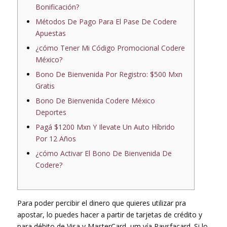
Bonificación?
Métodos De Pago Para El Pase De Codere
Apuestas
¿cómo Tener Mi Código Promocional Codere
México?
Bono De Bienvenida Por Registro: $500 Mxn
Gratis
Bono De Bienvenida Codere México
Deportes
Pagá $1200 Mxn Y Ilevate Un Auto Híbrido
Por 12 Años
¿cómo Activar El Bono De Bienvenida De
Codere?
Para poder percibir el dinero que quieres utilizar pra
apostar, lo puedes hacer a partir de tarjetas de crédito y
para débito de Visa y MasterCard, um vía Paysfacard. Si lo