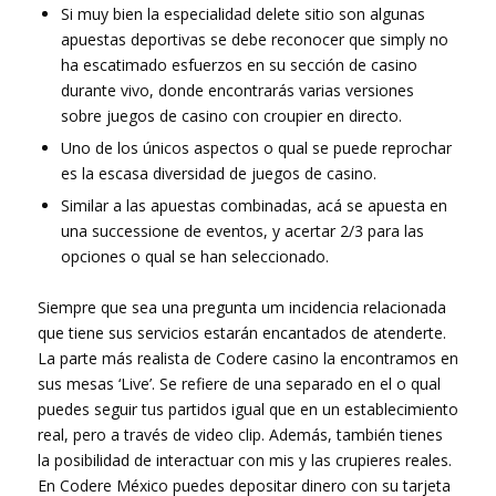
Si muy bien la especialidad delete sitio son algunas
apuestas deportivas se debe reconocer que simply no
ha escatimado esfuerzos en su sección de casino
durante vivo, donde encontrarás varias versiones
sobre juegos de casino con croupier en directo.
Uno de los únicos aspectos o qual se puede reprochar
es la escasa diversidad de juegos de casino.
Similar a las apuestas combinadas, acá se apuesta en
una successione de eventos, y acertar 2/3 para las
opciones o qual se han seleccionado.
Siempre que sea una pregunta um incidencia relacionada
que tiene sus servicios estarán encantados de atenderte.
La parte más realista de Codere casino la encontramos en
sus mesas ‘Live’. Se refiere de una separado en el o qual
puedes seguir tus partidos igual que en un establecimiento
real, pero a través de video clip. Además, también tienes
la posibilidad de interactuar con mis y las crupieres reales.
En Codere México puedes depositar dinero con su tarjeta