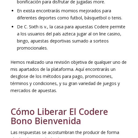
bonificación para disfrutar de jugadas more.
En exista encontrarás momios mejorados para
diferentes deportes como futbol, básquetbol o tenis.
De C. Sixth is v., la casa para apuestas Codere permite
a los usuarios del país azteca jugar al on line casino,
bingo, apuestas deportivas sumado a sorteos
promocionales.
Hemos realizado una revisión objetiva de qualquer uno de
mis apartados de la plataforma. Aquí encontrarás un
desglose de los métodos para pago, promociones,
términos y condiciones, y su gran variedad de juegos y
mercados de apuestas.
Cómo Liberar El Codere
Bono Bienvenida
Las respuestas se acostumbran the producir de forma