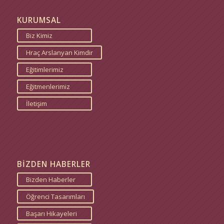
KURUMSAL
Biz Kimiz
Hraç Arslanyan Kimdir
Eğitimlerimiz
Eğitmenlerimiz
İletişim
BİZDEN HABERLER
Bizden Haberler
Öğrenci Tasarımları
Başarı Hikayeleri