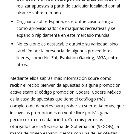
realizar apuestas a partir de cualquier localidad con al
alcance sobre tu mano.
Originario sobre España, este online casino surgió
como aprovisionador de máquinas recreativas y se
expandió rápidamente en este mercado mundial.
No es alone es destacable durante su variedad, sino
también por la presencia de algunos proveedores
líderes, como NetEnt, Evolution Gaming, MGA, entre
otros.
Mediante ellos sabrás más información sobre cómo
recibir el recibo bienvenida apuestas o alguna promoción
activa scam el código promoción Codere. Codere México
es la casa de apuestas que tiene el catálogo más
completo de deportes para probar su suerte. Además, que
incluye las promociones en vente libre podrás ganar
peculio extra en cada acierto. Con mis permisos
otorgados por la Secretaría de Gobernación (SEGOB), la
marca de origen español cuenta con una de las ofertas