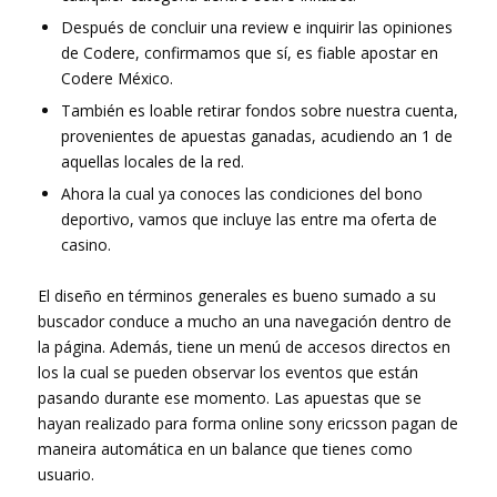
Después de concluir una review e inquirir las opiniones
de Codere, confirmamos que sí, es fiable apostar en
Codere México.
También es loable retirar fondos sobre nuestra cuenta,
provenientes de apuestas ganadas, acudiendo an 1 de
aquellas locales de la red.
Ahora la cual ya conoces las condiciones del bono
deportivo, vamos que incluye las entre ma oferta de
casino.
El diseño en términos generales es bueno sumado a su
buscador conduce a mucho an una navegación dentro de
la página. Además, tiene un menú de accesos directos en
los la cual se pueden observar los eventos que están
pasando durante ese momento. Las apuestas que se
hayan realizado para forma online sony ericsson pagan de
maneira automática en un balance que tienes como
usuario.