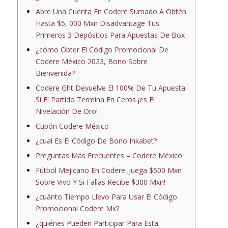
Abre Una Cuenta En Codere Sumado A Obtén
Hasta $5, 000 Mxn Disadvantage Tus
Primeros 3 Depósitos Para Apuestas De Box
¿cómo Obter El Código Promocional De
Codere México 2023, Bono Sobre
Bienvenida?
Codere Ght Devuelve El 100% De Tu Apuesta
Si El Partido Termina En Ceros ¡es El
Nivelación De Oro!
Cupón Codere México
¿cual Es El Código De Bono Inkabet?
Preguntas Más Frecuentes – Codere México
Fútbol Mejicano En Codere ¡juega $500 Mxn
Sobre Vivo Y Si Fallas Recibe $300 Mxn!
¿cuánto Tiempo Llevo Para Usar El Código
Promocional Codere Mx?
¿quiénes Pueden Participar Para Esta