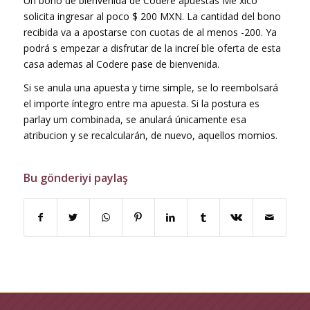
Un bono de bienvenida de Codere apuestas Mé xico
solicita ingresar al poco $ 200 MXN. La cantidad del bono
recibida va a apostarse con cuotas de al menos -200. Ya
podrá s empezar a disfrutar de la increí ble oferta de esta
casa ademas al Codere pase de bienvenida.
Si se anula una apuesta y time simple, se lo reembolsará
el importe íntegro entre ma apuesta. Si la postura es
parlay um combinada, se anulará únicamente esa
atribucion y se recalcularán, de nuevo, aquellos momios.
Bu gönderiyi paylaş