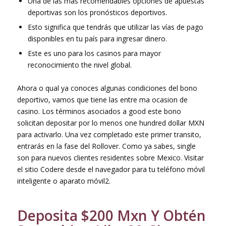
Una de las mas recomendables opciones de apuestas
deportivas son los pronósticos deportivos.
Esto significa que tendrás que utilizar las vías de pago
disponibles en tu país para ingresar dinero.
Este es uno para los casinos para mayor
reconocimiento the nivel global.
Ahora o qual ya conoces algunas condiciones del bono
deportivo, vamos que tiene las entre ma ocasion de
casino. Los términos asociados a good este bono
solicitan depositar por lo menos one hundred dollar MXN
para activarlo. Una vez completado este primer transito,
entrarás en la fase del Rollover. Como ya sabes, single
son para nuevos clientes residentes sobre Mexico. Visitar
el sitio Codere desde el navegador para tu teléfono móvil
inteligente o aparato móvil2.
Deposita $200 Mxn Y Obtén