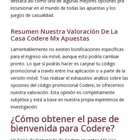
destaca asi como una de algunas mejores opciones pra
incursionar en el mundo de todas las apuestas y los
juegos de casualidad.
Resumen Nuestra Valoración De La
Casa Codere Mx Apuestas
Lamentablemente no existen bonificaciones específicas
para el ingreso vía móvil, aunque esto podría cambiar
pronto. Lo que sí podrás hacer es canjear tu código
promocional a través entre ma aplicación o a partir de la
versión móvil. Tras realizar el exhaustivo análisis sobre las
opciones del código promocional Codere, te ofrecemos
nuestra valoración. Esta opinión es completamente
subjetiva y está a base en nuestra propia experiencia de
investigación.
¿Cómo obtener el pase de
bienvenida para Codere?