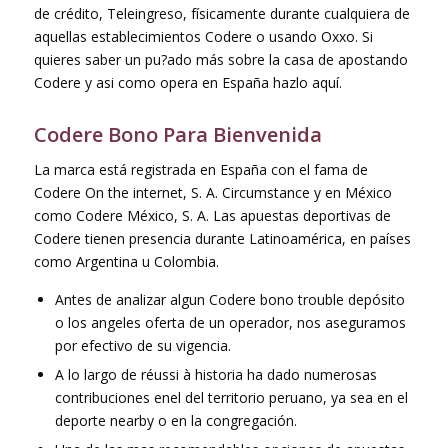
de crédito, Teleingreso, físicamente durante cualquiera de
aquellas establecimientos Codere o usando Oxxo. Si
quieres saber un pu?ado más sobre la casa de apostando
Codere y asi como opera en España hazlo aquí.
Codere Bono Para Bienvenida
La marca está registrada en España con el fama de
Codere On the internet, S. A. Circumstance y en México
como Codere México, S. A. Las apuestas deportivas de
Codere tienen presencia durante Latinoamérica, en países
como Argentina u Colombia.
Antes de analizar algun Codere bono trouble depósito
o los angeles oferta de un operador, nos aseguramos
por efectivo de su vigencia.
A lo largo de réussi à historia ha dado numerosas
contribuciones enel del territorio peruano, ya sea en el
deporte nearby o en la congregación.