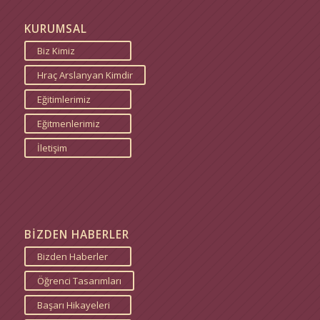
KURUMSAL
Biz Kimiz
Hraç Arslanyan Kimdir
Eğitimlerimiz
Eğitmenlerimiz
İletişim
BİZDEN HABERLER
Bizden Haberler
Öğrenci Tasarımları
Başarı Hikayeleri