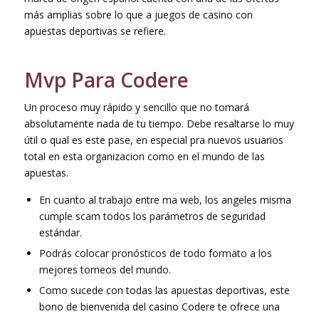
más amplias sobre lo que a juegos de casino con
apuestas deportivas se refiere.
Mvp Para Codere
Un proceso muy rápido y sencillo que no tomará
absolutamente nada de tu tiempo. Debe resaltarse lo muy
útil o qual es este pase, en especial pra nuevos usuarios
total en esta organizacion como en el mundo de las
apuestas.
En cuanto al trabajo entre ma web, los angeles misma
cumple scam todos los parámetros de seguridad
estándar.
Podrás colocar pronósticos de todo formato a los
mejores torneos del mundo.
Como sucede con todas las apuestas deportivas, este
bono de bienvenida del casino Codere te ofrece una