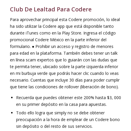
Club De Lealtad Para Codere
Para aprovechar principal esta Codere promoción, lo ideal
ha sido utilizar la Codere app que está disponible tanto
durante iTunes como en la Play Store. Ingresa el código
promocional Codere México en la parte inferior del
formulario. ● Prohibir un acceso y registro de menores
para edad en la plataforma. También debes tener un talk
en línea scam expertos que lo guiarán con las dudas que
te permita tener, ubicado sobre la parte izquierda inferior
en mi burbuja verde que podrás hacer clic cuando lo veas
necesario. Cuentas que incluye 30 días para poder cumplir
que tiene las condiciones de rollover (liberación de bono).
Recuerda que puedes obtener este 200% hasta $3, 000
en su primer depósito en la casa para apuestas.
Todo ello logra que simply no se debe obtener
preocupación a la hora de emplear de un Codere bono
sin depósito o del resto de sus servicios.