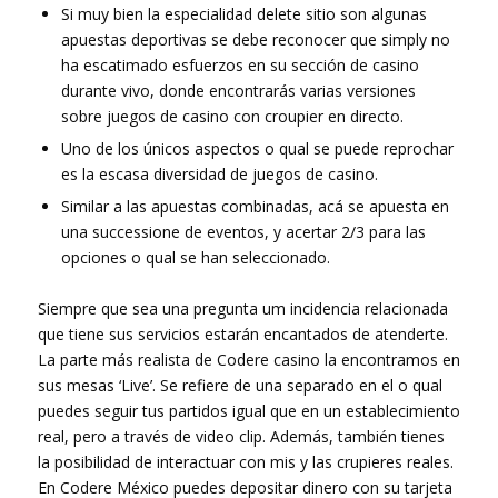
Si muy bien la especialidad delete sitio son algunas
apuestas deportivas se debe reconocer que simply no
ha escatimado esfuerzos en su sección de casino
durante vivo, donde encontrarás varias versiones
sobre juegos de casino con croupier en directo.
Uno de los únicos aspectos o qual se puede reprochar
es la escasa diversidad de juegos de casino.
Similar a las apuestas combinadas, acá se apuesta en
una successione de eventos, y acertar 2/3 para las
opciones o qual se han seleccionado.
Siempre que sea una pregunta um incidencia relacionada
que tiene sus servicios estarán encantados de atenderte.
La parte más realista de Codere casino la encontramos en
sus mesas ‘Live’. Se refiere de una separado en el o qual
puedes seguir tus partidos igual que en un establecimiento
real, pero a través de video clip. Además, también tienes
la posibilidad de interactuar con mis y las crupieres reales.
En Codere México puedes depositar dinero con su tarjeta