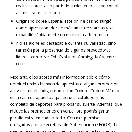
realizar apuestas a partir de cualquier localidad con al
alcance sobre tu mano.
Originario sobre España, este online casino surgió
como aprovisionador de máquinas recreativas y se
expandió rápidamente en este mercado mundial.
No es alone es destacable durante su variedad, sino
también por la presencia de algunos proveedores
líderes, como NetEnt, Evolution Gaming, MGA, entre
otros.
Mediante ellos sabrás más información sobre cómo
recibir el recibo bienvenida apuestas o alguna promoción
activa scam el código promoción Codere. Codere México
es la casa de apuestas que tiene el catálogo más
completo de deportes para probar su suerte. Además, que
incluye las promociones en vente libre podrás ganar
peculio extra en cada acierto. Con mis permisos
otorgados por la Secretaría de Gobernación (SEGOB), la
marca de origen español cuenta con una de las ofertas