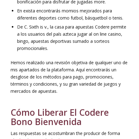
bonificación para disfrutar de jugadas more.
En exista encontrarás momios mejorados para
diferentes deportes como futbol, básquetbol o tenis.
De C. Sixth is v., la casa para apuestas Codere permite
a los usuarios del país azteca jugar al on line casino,
bingo, apuestas deportivas sumado a sorteos
promocionales.
Hemos realizado una revisión objetiva de qualquer uno de
mis apartados de la plataforma. Aquí encontrarás un
desglose de los métodos para pago, promociones,
términos y condiciones, y su gran variedad de juegos y
mercados de apuestas.
Cómo Liberar El Codere
Bono Bienvenida
Las respuestas se acostumbran the producir de forma