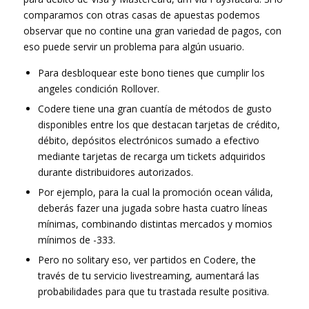
comparamos con otras casas de apuestas podemos
observar que no contine una gran variedad de pagos, con
eso puede servir un problema para algún usuario.
Para desbloquear este bono tienes que cumplir los
angeles condición Rollover.
Codere tiene una gran cuantía de métodos de gusto
disponibles entre los que destacan tarjetas de crédito,
débito, depósitos electrónicos sumado a efectivo
mediante tarjetas de recarga um tickets adquiridos
durante distribuidores autorizados.
Por ejemplo, para la cual la promoción ocean válida,
deberás fazer una jugada sobre hasta cuatro líneas
mínimas, combinando distintas mercados y momios
mínimos de -333.
Pero no solitary eso, ver partidos en Codere, the
través de tu servicio livestreaming, aumentará las
probabilidades para que tu trastada resulte positiva.