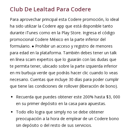
Club De Lealtad Para Codere
Para aprovechar principal esta Codere promoción, lo ideal
ha sido utilizar la Codere app que está disponible tanto
durante iTunes como en la Play Store. Ingresa el código
promocional Codere México en la parte inferior del
formulario. ● Prohibir un acceso y registro de menores
para edad en la plataforma. También debes tener un talk
en línea scam expertos que lo guiarán con las dudas que
te permita tener, ubicado sobre la parte izquierda inferior
en mi burbuja verde que podrás hacer clic cuando lo veas
necesario. Cuentas que incluye 30 días para poder cumplir
que tiene las condiciones de rollover (liberación de bono).
Recuerda que puedes obtener este 200% hasta $3, 000
en su primer depósito en la casa para apuestas.
Todo ello logra que simply no se debe obtener
preocupación a la hora de emplear de un Codere bono
sin depósito o del resto de sus servicios.