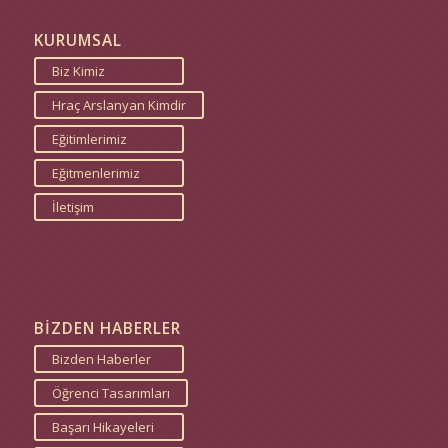
KURUMSAL
Biz Kimiz
Hraç Arslanyan Kimdir
Eğitimlerimiz
Eğitmenlerimiz
İletişim
BİZDEN HABERLER
Bizden Haberler
Öğrenci Tasarımları
Başarı Hikayeleri