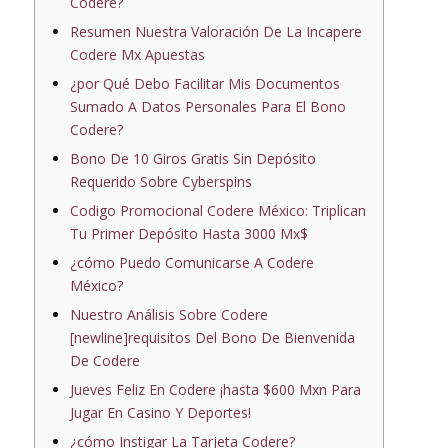
Codere?
Resumen Nuestra Valoración De La Incapere
Codere Mx Apuestas
¿por Qué Debo Facilitar Mis Documentos
Sumado A Datos Personales Para El Bono
Codere?
Bono De 10 Giros Gratis Sin Depósito
Requerido Sobre Cyberspins
Codigo Promocional Codere México: Triplican
Tu Primer Depósito Hasta 3000 Mx$
¿cómo Puedo Comunicarse A Codere
México?
Nuestro Análisis Sobre Codere
[newline]requisitos Del Bono De Bienvenida
De Codere
Jueves Feliz En Codere ¡hasta $600 Mxn Para
Jugar En Casino Y Deportes!
¿cómo Instigar La Tarjeta Codere?