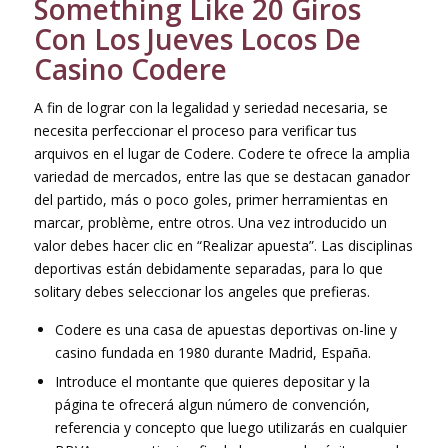
Something Like 20 Giros
Con Los Jueves Locos De
Casino Codere
A fin de lograr con la legalidad y seriedad necesaria, se
necesita perfeccionar el proceso para verificar tus
arquivos en el lugar de Codere. Codere te ofrece la amplia
variedad de mercados, entre las que se destacan ganador
del partido, más o poco goles, primer herramientas en
marcar, problème, entre otros. Una vez introducido un
valor debes hacer clic en “Realizar apuesta”. Las disciplinas
deportivas están debidamente separadas, para lo que
solitary debes seleccionar los angeles que prefieras.
Codere es una casa de apuestas deportivas on-line y
casino fundada en 1980 durante Madrid, España.
Introduce el montante que quieres depositar y la
página te ofrecerá algun número de convención,
referencia y concepto que luego utilizarás en cualquier