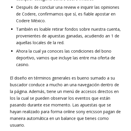
Después de concluir una review e inquirir las opiniones
de Codere, confirmamos que sí, es fiable apostar en
Codere México.
También es loable retirar fondos sobre nuestra cuenta,
provenientes de apuestas ganadas, acudiendo an 1 de
aquellas locales de la red.
Ahora la cual ya conoces las condiciones del bono
deportivo, vamos que incluye las entre ma oferta de
casino.
El diseño en términos generales es bueno sumado a su
buscador conduce a mucho an una navegación dentro de
la página. Además, tiene un menú de accesos directos en
los la cual se pueden observar los eventos que están
pasando durante ese momento. Las apuestas que se
hayan realizado para forma online sony ericsson pagan de
maneira automática en un balance que tienes como
usuario.