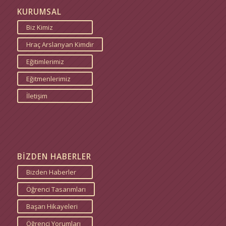
KURUMSAL
Biz Kimiz
Hraç Arslanyan Kimdir
Eğitimlerimiz
Eğitmenlerimiz
İletişim
BİZDEN HABERLER
Bizden Haberler
Öğrenci Tasarımları
Başarı Hikayeleri
Öğrenci Yorumları