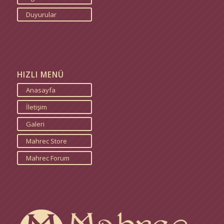
Duyurular
HIZLI MENÜ
Anasayfa
İletişim
Galeri
Mahrec Store
Mahrec Forum