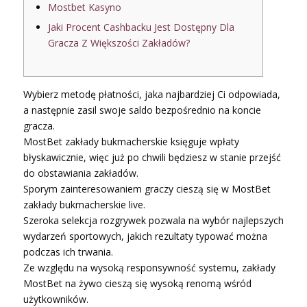
Mostbet Kasyno
Jaki Procent Cashbacku Jest Dostępny Dla
Gracza Z Większości Zakładów?
Wybierz metodę płatności, jaka najbardziej Ci odpowiada,
a następnie zasil swoje saldo bezpośrednio na koncie
gracza.
MostBet zakłady bukmacherskie księguje wpłaty
błyskawicznie, więc już po chwili będziesz w stanie przejść
do obstawiania zakładów.
Sporym zainteresowaniem graczy cieszą się w MostBet
zakłady bukmacherskie live.
Szeroka selekcja rozgrywek pozwala na wybór najlepszych
wydarzeń sportowych, jakich rezultaty typować można
podczas ich trwania.
Ze względu na wysoką responsywność systemu, zakłady
MostBet na żywo cieszą się wysoką renomą wśród
użytkowników.