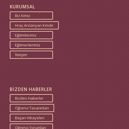
KURUMSAL
Biz Kimiz
Hraç Arslanyan Kimdir
Eğitimlerimiz
Eğitmenlerimiz
İletişim
BİZDEN HABERLER
Bizden Haberler
Öğrenci Tasarımları
Başarı Hikayeleri
Öğrenci Yorumları