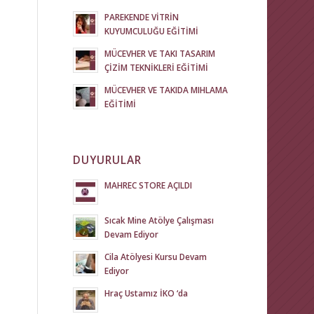
PAREKENDE VİTRİN
KUYUMCULUĞU EĞİTİMİ
MÜCEVHER VE TAKI TASARIM
ÇİZİM TEKNİKLERİ EĞİTİMİ
MÜCEVHER VE TAKIDA MIHLAMA
EĞİTİMİ
DUYURULAR
MAHREC STORE AÇILDI
Sıcak Mine Atölye Çalışması
Devam Ediyor
Cila Atölyesi Kursu Devam
Ediyor
Hraç Ustamız İKO ‘da