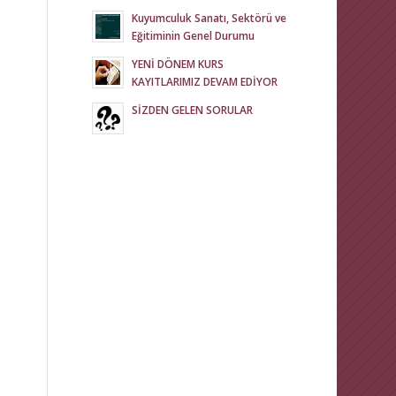
Kuyumculuk Sanatı, Sektörü ve
Eğitiminin Genel Durumu
YENİ DÖNEM KURS
KAYITLARIMIZ DEVAM EDİYOR
SİZDEN GELEN SORULAR