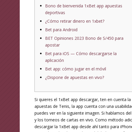
Bono de bienvenida 1xBet app apuestas
deportivas
¿Cómo retirar dinero en 1xbet?
Bet para Android
BET Opiniones 2023 Bono de S/450 para
apostar
Bet para iOS — Cómo descargarse la
aplicación
Bet app: cómo jugar en el móvil
¿Dispone de apuestas en vivo?
Si quieres el 1xBet app descargar, ten en cuenta l
apuestas de Tenis, la app cuenta con una usabilida
puedes ver en la siguiente imagen. Si hablamos de
y los torneos de cartas en vivo. Como método adici
descargar la 1xBet app desde ahí tanto para iPhone