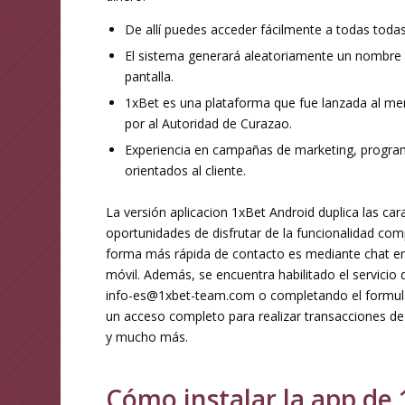
De allí puedes acceder fácilmente a todas todas l
El sistema generará aleatoriamente un nombre 
pantalla.
1xBet es una plataforma que fue lanzada al me
por al Autoridad de Curazao.
Experiencia en campañas de marketing, programa
orientados al cliente.
La versión aplicacion 1xBet Android duplica las cara
oportunidades de disfrutar de la funcionalidad compl
forma más rápida de contacto es mediante chat en 
móvil. Además, se encuentra habilitado el servicio 
info-es@1xbet-team.com o completando el formular
un acceso completo para realizar transacciones de 
y mucho más.
Cómo instalar la app de