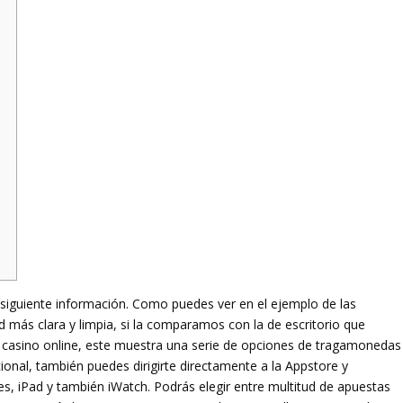
a siguiente información. Como puedes ver en el ejemplo de las
d más clara y limpia, si la comparamos con la de escritorio que
l casino online, este muestra una serie de opciones de tragamonedas
onal, también puedes dirigirte directamente a la Appstore y
s, iPad y también iWatch. Podrás elegir entre multitud de apuestas