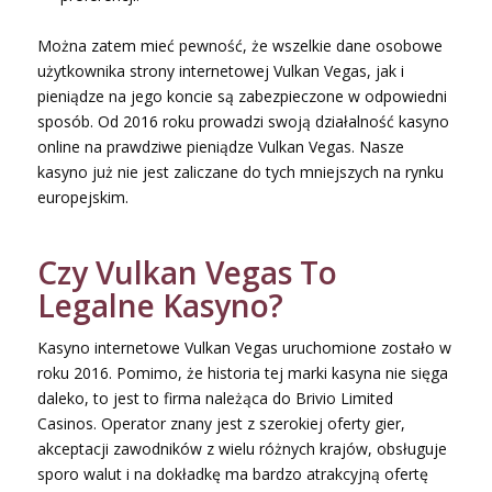
Można zatem mieć pewność, że wszelkie dane osobowe
użytkownika strony internetowej Vulkan Vegas, jak i
pieniądze na jego koncie są zabezpieczone w odpowiedni
sposób. Od 2016 roku prowadzi swoją działalność kasyno
online na prawdziwe pieniądze Vulkan Vegas. Nasze
kasyno już nie jest zaliczane do tych mniejszych na rynku
europejskim.
Czy Vulkan Vegas To
Legalne Kasyno?
Kasyno internetowe Vulkan Vegas uruchomione zostało w
roku 2016. Pomimo, że historia tej marki kasyna nie sięga
daleko, to jest to firma należąca do Brivio Limited
Casinos. Operator znany jest z szerokiej oferty gier,
akceptacji zawodników z wielu różnych krajów, obsługuje
sporo walut i na dokładkę ma bardzo atrakcyjną ofertę