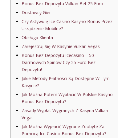
Bonus Bez Depozytu Vulkan Bet 25 Euro
Dostawcy Gier
Czy Aktywuję Ice Casino Kasyno Bonus Przez
Urządzenie Mobilne?
Obsługa Klienta
Zarejestruj Się W Kasynie Vulkan Vegas
Bonus Bez Depozytu Icecasino – 50
Darmowych Spinów Czy 25 Euro Bez
Depozytu!
Jakie Metody Płatności Są Dostępne W Tym
Kasynie?
Jak Można Potem Wypłacić W Polskie Kasyno
Bonus Bez Depozytu?
Zasady Wypłat Wygranych Z Kasyna Vulkan
Vegas
Jak Można Wypłacić Wygrane Zdobyte Za
Pomocą Ice Casino Bonus Bez Depozytu?