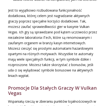
Jest to wyjątkowo rozbudowana funkcjonalność
dodatkowa, której celem jest nagradzanie aktywnych
graczy poprzez specjalne korzyści dodatkowe. Tak,
możesz zaufać sprawiedliwości gier w kasynie Vulkan
Vegas. Ich gry są sprawdzane pod kątem uczciwości przez
niezależne laboratoria iTech, które są renomowanym i
zaufanym organem w branży kasyn internetowych.
Możesz cieszyć się prostymi automatami hazardowymi
opartymi na różnych motywach. Wszystkie te automaty
mają wiele specjalnych funkcji, w tym symbole dzikie i
rozproszone. Możesz także skorzystać z bonusów, jeśli
uda ci się wylądować symbole bonusowe na aktywnych
liniach wypłat.
Promocje Dla Stałych Graczy W Vulkan
Vegas
Wspaniałą rzeczą w zbieraniu punktów lojalnościowych w