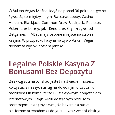
W Vulkan Vegas Można liczyć na ponad 30 pokoi do gry na
żywo. Są to między innymi Baccarat Lobby, Casino
Holdem, Blackjack, Common Draw Blackjack, Roulette,
Poker, Live Lotery, jak i Keno Live. Gry na żywo od
Betgames i TVBet mają osobne miejsce na stronie
kasyna. W przypadku kasyna na żywo Vulkan Vegas
dostarcza wysoki poziom jakości.
Legalne Polskie Kasyna Z
Bonusami Bez Depozytu
Bez względu na to, skąd jesteś na świecie, możesz
korzystać z naszych usług na dowolnym urządzeniu
mobilnym lub komputerze PC z aktywnym połączeniem
internetowym. Dzięki wielu dostępnym bonusom i
promocjom jesteśmy pewni, że hazard na naszej
platformie przypadnie Ci do gustu. Nasz zespół obsługi