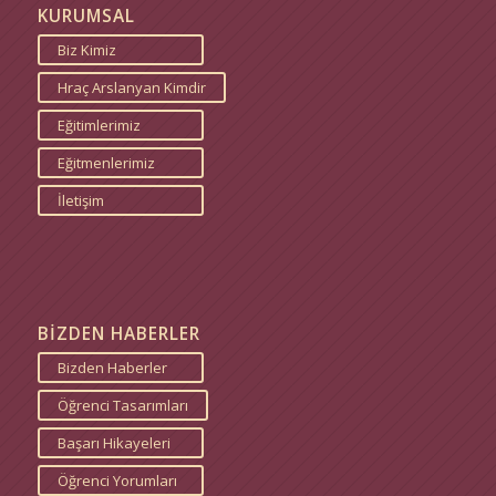
KURUMSAL
Biz Kimiz
Hraç Arslanyan Kimdir
Eğitimlerimiz
Eğitmenlerimiz
İletişim
BİZDEN HABERLER
Bizden Haberler
Öğrenci Tasarımları
Başarı Hikayeleri
Öğrenci Yorumları