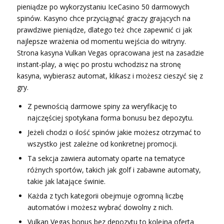
pieniądze po wykorzystaniu IceCasino 50 darmowych
spinów. Kasyno chce przyciągnąć graczy grających na
prawdziwe pieniądze, dlatego też chce zapewnić ci jak
najlepsze wrażenia od momentu wejścia do witryny.
Strona kasyna Vulkan Vegas opracowana jest na zasadzie
instant-play, a więc po prostu wchodzisz na stronę
kasyna, wybierasz automat, klikasz i możesz cieszyć się z
gry.
Z pewnością darmowe spiny za weryfikację to
najczęściej spotykana forma bonusu bez depozytu.
Jeżeli chodzi o ilość spinów jakie możesz otrzymać to
wszystko jest zależne od konkretnej promocji.
Ta sekcja zawiera automaty oparte na tematyce
różnych sportów, takich jak golf i zabawne automaty,
takie jak latające świnie.
Każda z tych kategorii obejmuje ogromną liczbę
automatów i możesz wybrać dowolny z nich.
Vulkan Vegas bonus bez depozytu to kolejna oferta