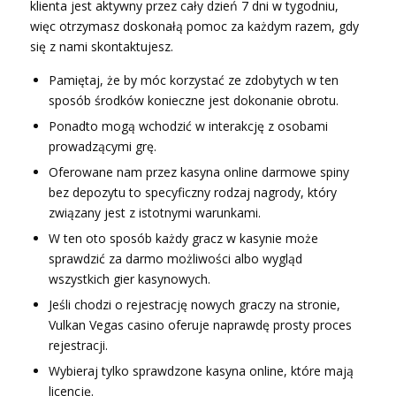
klienta jest aktywny przez cały dzień 7 dni w tygodniu,
więc otrzymasz doskonałą pomoc za każdym razem, gdy
się z nami skontaktujesz.
Pamiętaj, że by móc korzystać ze zdobytych w ten
sposób środków konieczne jest dokonanie obrotu.
Ponadto mogą wchodzić w interakcję z osobami
prowadzącymi grę.
Oferowane nam przez kasyna online darmowe spiny
bez depozytu to specyficzny rodzaj nagrody, który
związany jest z istotnymi warunkami.
W ten oto sposób każdy gracz w kasynie może
sprawdzić za darmo możliwości albo wygląd
wszystkich gier kasynowych.
Jeśli chodzi o rejestrację nowych graczy na stronie,
Vulkan Vegas casino oferuje naprawdę prosty proces
rejestracji.
Wybieraj tylko sprawdzone kasyna online, które mają
licencję.