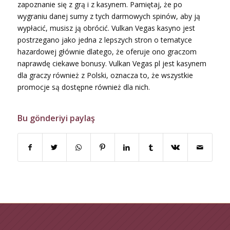
zapoznanie się z grą i z kasynem. Pamiętaj, że po
wygraniu danej sumy z tych darmowych spinów, aby ją
wypłacić, musisz ją obrócić. Vulkan Vegas kasyno jest
postrzegano jako jedna z lepszych stron o tematyce
hazardowej głównie dlatego, że oferuje ono graczom
naprawdę ciekawe bonusy. Vulkan Vegas pl jest kasynem
dla graczy również z Polski, oznacza to, że wszystkie
promocje są dostępne również dla nich.
Bu gönderiyi paylaş