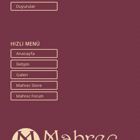
Duyurular
HIZLI MENÜ
Anasayfa
İletişim
Galeri
Mahrec Store
Mahrec Forum