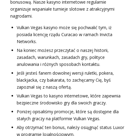
bonusową. Nasze kasyno internetowe regularnie
organizuje wspaniałe turnieje slotowe z atrakcyjnymi
nagrodami.
Vulkan Vegas kasyno może się pochwalić tym, iż
posiada licencję rządu Curacao w ramach Invicta
Networks.
Na koniec możesz przeczytać o naszej historii,
zasadach, warunkach, zasadach gry, polityce
anulowania i różnych sposobach kontaktu.
Jeśli jesteś fanem dowolnej wersji ruletki, pokera,
blackjacka, czy bakarata, to zachęcamy Cię, byś
zapoznał się z naszą ofertą.
Vulkan Vegas to kasyno internetowe, które zapewnia
bezpieczne środowisko gry dla swoich graczy.
Poniżej opisaliśmy promocje, które są dostępne dla
stałych graczy na platformie Vulkan Vegas.
Aby otrzymać ten bonus, należy osiągnąć status Luxor
w programie lojalnościowym.