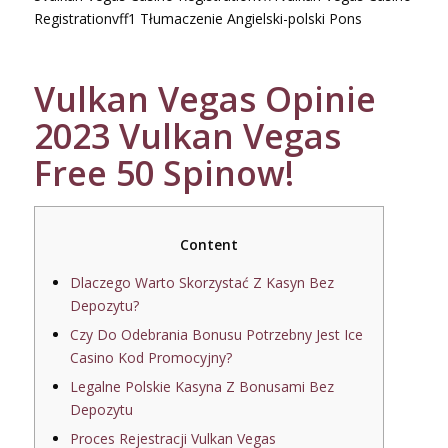
Registrationvff1 Tłumaczenie Angielski-polski Pons
Vulkan Vegas Opinie
2023 Vulkan Vegas
Free 50 Spinow!
Content
Dlaczego Warto Skorzystać Z Kasyn Bez
Depozytu?
Czy Do Odebrania Bonusu Potrzebny Jest Ice
Casino Kod Promocyjny?
Legalne Polskie Kasyna Z Bonusami Bez
Depozytu
Proces Rejestracji Vulkan Vegas