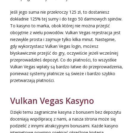
Jeśli jego suma nie przekroczy 125 zł, to dostaniesz
dokładnie 125% tej sumy i do tego 50 darmowych spinów.
To kasyno to marka, obok której nie można przejść
obojętnie z wielu powodów. Vulkan Vegas rejestracja jest
niezwykle prosta i zajmuje tylko kilka minut. Następnie,
gdy wykorzystasz Vulkan Vegas login, możesz
błyskawicznie przejść do gry, oczywiście jeżeli wcześniej
przeprowadziłeś depozyt. Co do płatności, to wszystkie
Vulkan Vegas wpłaty są bardzo łatwe do przeprowadzenia,
poniewaz systemy płatnicze są świeże i bardzo szybko
przetwarzają płatności.
Vulkan Vegas Kasyno
Dzięki temu zagraniczne kasyna z bonusem bez depozytu
doceniają współpracę z nami, a nasza strona może się
podzielić z innymi atrakcyjnymi bonusami. Każde kasyno
internetowe powinno spełniać określone kryteria.