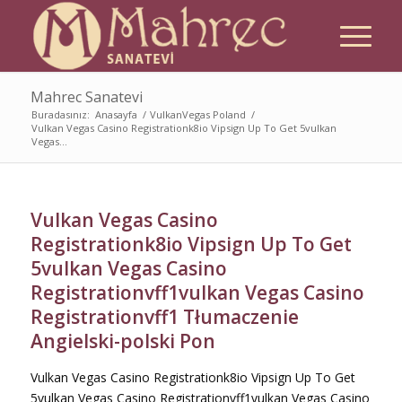
Mahrec Sanatevi
Buradasınız:
Anasayfa
/
VulkanVegas Poland
/
Vulkan Vegas Casino Registration️️k8io Vipsign Up To Get 5️vulkan
Vegas...
Vulkan Vegas Casino
Registration️️k8io Vipsign Up To Get
5️vulkan Vegas Casino
Registrationvff1vulkan Vegas Casino
Registrationvff1 Tłumaczenie
Angielski-polski Pon
Vulkan Vegas Casino Registration️️k8io Vipsign Up To Get
5️vulkan Vegas Casino Registrationvff1vulkan Vegas Casino