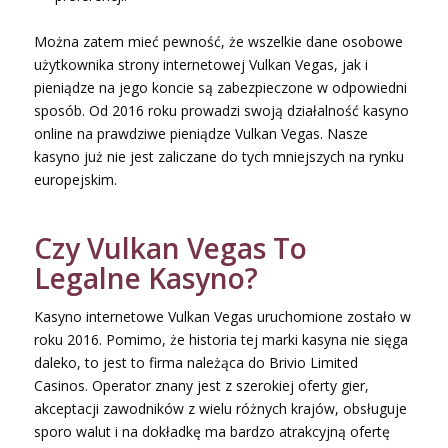
Można zatem mieć pewność, że wszelkie dane osobowe
użytkownika strony internetowej Vulkan Vegas, jak i
pieniądze na jego koncie są zabezpieczone w odpowiedni
sposób. Od 2016 roku prowadzi swoją działalność kasyno
online na prawdziwe pieniądze Vulkan Vegas. Nasze
kasyno już nie jest zaliczane do tych mniejszych na rynku
europejskim.
Czy Vulkan Vegas To
Legalne Kasyno?
Kasyno internetowe Vulkan Vegas uruchomione zostało w
roku 2016. Pomimo, że historia tej marki kasyna nie sięga
daleko, to jest to firma należąca do Brivio Limited
Casinos. Operator znany jest z szerokiej oferty gier,
akceptacji zawodników z wielu różnych krajów, obsługuje
sporo walut i na dokładkę ma bardzo atrakcyjną ofertę