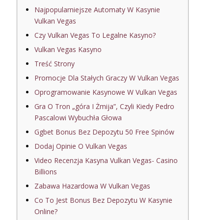
Najpopularniejsze Automaty W Kasynie
Vulkan Vegas
Czy Vulkan Vegas To Legalne Kasyno?
Vulkan Vegas Kasyno
Treść Strony
Promocje Dla Stałych Graczy W Vulkan Vegas
Oprogramowanie Kasynowe W Vulkan Vegas
Gra O Tron „góra I Żmija”, Czyli Kiedy Pedro
Pascalowi Wybuchła Głowa
Ggbet Bonus Bez Depozytu 50 Free Spinów
Dodaj Opinie O Vulkan Vegas
Video Recenzja Kasyna Vulkan Vegas- Casino
Billions
Zabawa Hazardowa W Vulkan Vegas
Co To Jest Bonus Bez Depozytu W Kasynie
Online?