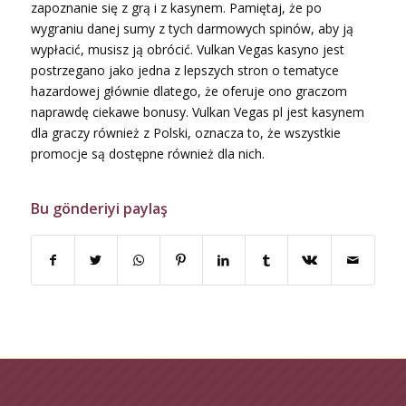
zapoznanie się z grą i z kasynem. Pamiętaj, że po
wygraniu danej sumy z tych darmowych spinów, aby ją
wypłacić, musisz ją obrócić. Vulkan Vegas kasyno jest
postrzegano jako jedna z lepszych stron o tematyce
hazardowej głównie dlatego, że oferuje ono graczom
naprawdę ciekawe bonusy. Vulkan Vegas pl jest kasynem
dla graczy również z Polski, oznacza to, że wszystkie
promocje są dostępne również dla nich.
Bu gönderiyi paylaş