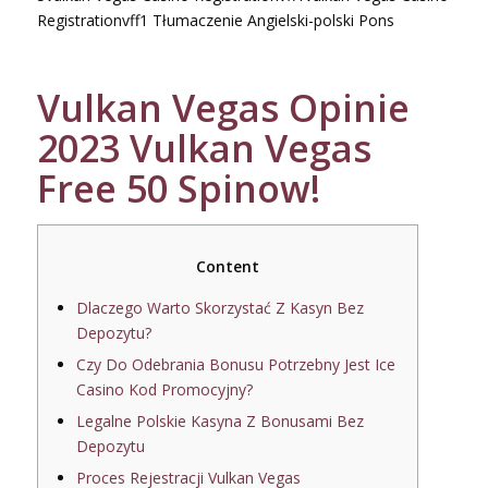
Registrationvff1 Tłumaczenie Angielski-polski Pons
Vulkan Vegas Opinie
2023 Vulkan Vegas
Free 50 Spinow!
Content
Dlaczego Warto Skorzystać Z Kasyn Bez
Depozytu?
Czy Do Odebrania Bonusu Potrzebny Jest Ice
Casino Kod Promocyjny?
Legalne Polskie Kasyna Z Bonusami Bez
Depozytu
Proces Rejestracji Vulkan Vegas