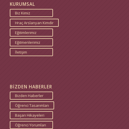
KURUMSAL
Biz Kimiz
Hraç Arslanyan Kimdir
Eğitimlerimiz
Eğitmenlerimiz
İletişim
BİZDEN HABERLER
Bizden Haberler
Öğrenci Tasarımları
Başarı Hikayeleri
Öğrenci Yorumları