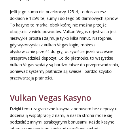
Jeśli jego suma nie przekroczy 125 zł, to dostaniesz
dokładnie 125% tej sumy i do tego 50 darmowych spinów.
To kasyno to marka, obok której nie można przejść
obojętnie z wielu powodów. Vulkan Vegas rejestracja jest
niezwykle prosta i zajmuje tylko kilka minut. Następnie,
gdy wykorzystasz Vulkan Vegas login, możesz
błyskawicznie przejść do gry, oczywiście jeżeli wcześniej
przeprowadziłeś depozyt. Co do płatności, to wszystkie
Vulkan Vegas wpłaty są bardzo łatwe do przeprowadzenia,
poniewaz systemy płatnicze są świeże i bardzo szybko
przetwarzają płatności.
Vulkan Vegas Kasyno
Dzięki temu zagraniczne kasyna z bonusem bez depozytu
doceniają współpracę z nami, a nasza strona może się
podzielić z innymi atrakcyjnymi bonusami. Każde kasyno
internetowe powinno spełniać określone kryteria.