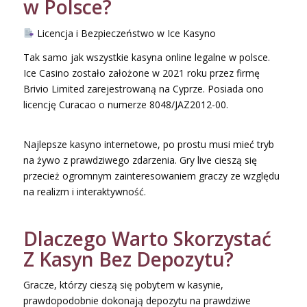
w Polsce?
Licencja i Bezpieczeństwo w Ice Kasyno
Tak samo jak wszystkie kasyna online legalne w polsce.
Ice Casino zostało założone w 2021 roku przez firmę
Brivio Limited zarejestrowaną na Cyprze. Posiada ono
licencję Curacao o numerze 8048/JAZ2012-00.
Najlepsze kasyno internetowe, po prostu musi mieć tryb
na żywo z prawdziwego zdarzenia. Gry live cieszą się
przecież ogromnym zainteresowaniem graczy ze względu
na realizm i interaktywność.
Dlaczego Warto Skorzystać
Z Kasyn Bez Depozytu?
Gracze, którzy cieszą się pobytem w kasynie,
prawdopodobnie dokonają depozytu na prawdziwe