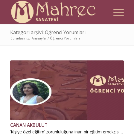
Kategori arşivi: Öğrenci Yorumları
Buradasınız:
Anasayfa
/
Öğrenci Yorumları
CANAN AKBULUT
‘Kişiye özel eğitim’ zorunluluğuna inan bir eğitim emekçisi…