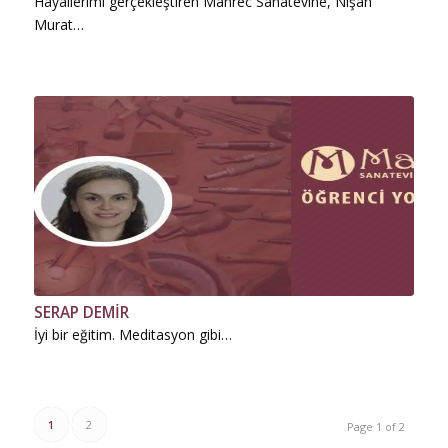
Hayallerimi gerçekleştiren Mahrec Sanatevine, Nişan
Murat…
SERAP DEMİR
İyi bir eğitim. Meditasyon gibi…
1
2
Page 1 of 2