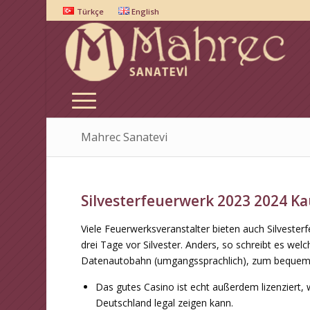
Türkçe
English
Mahrec Sanatevi
Silvesterfeuerwerk 2023 2024 K
Viele Feuerwerksveranstalter bieten auch Silvester
drei Tage vor Silvester. Anders, so schreibt es welc
Datenautobahn (umgangssprachlich), zum bequem
Das gutes Casino ist echt außerdem lizenziert, 
Deutschland legal zeigen kann.