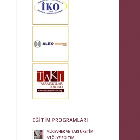
EĞİTİM PROGRAMLARI
MÜCEVHER VE TAKI ÜRETİMİ
ATÖLYE EĞİTİMİ