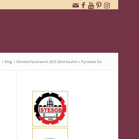
a
/
Blog
/
Silvesterfeuerwerk 2023 2024 Kaufen » Pyroweb De