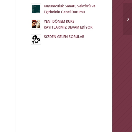
Kuyumculuk Sanatı, Sektörü ve
Eğitiminin Genel Durumu
Bo
YENİ DÖNEM KURS
20
KAYITLARIMIZ DEVAM EDİYOR
SİZDEN GELEN SORULAR