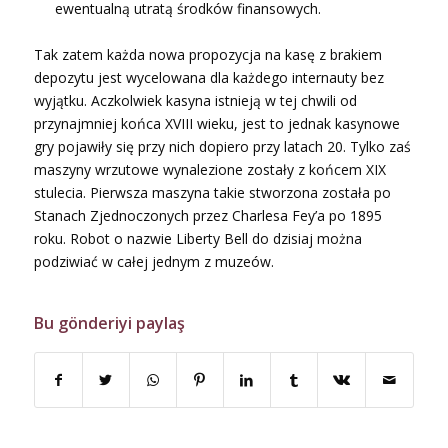
ewentualną utratą środków finansowych.
Tak zatem każda nowa propozycja na kasę z brakiem
depozytu jest wycelowana dla każdego internauty bez
wyjątku. Aczkolwiek kasyna istnieją w tej chwili od
przynajmniej końca XVIII wieku, jest to jednak kasynowe
gry pojawiły się przy nich dopiero przy latach 20. Tylko zaś
maszyny wrzutowe wynalezione zostały z końcem XIX
stulecia. Pierwsza maszyna takie stworzona została po
Stanach Zjednoczonych przez Charlesa Fey’a po 1895
roku. Robot o nazwie Liberty Bell do dzisiaj można
podziwiać w całej jednym z muzeów.
Bu gönderiyi paylaş