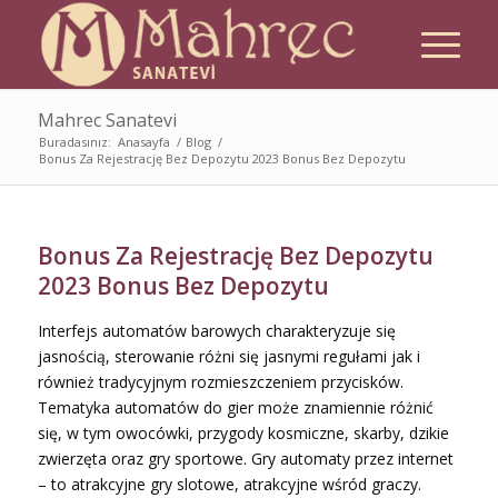
Mahrec Sanatevi
Buradasınız:
Anasayfa
/
Blog
/
Bonus Za Rejestrację Bez Depozytu 2023 Bonus Bez Depozytu
Bonus Za Rejestrację Bez Depozytu
2023 Bonus Bez Depozytu
Interfejs automatów barowych charakteryzuje się
jasnością, sterowanie różni się jasnymi regułami jak i
również tradycyjnym rozmieszczeniem przycisków.
Tematyka automatów do gier może znamiennie różnić
się, w tym owocówki, przygody kosmiczne, skarby, dzikie
zwierzęta oraz gry sportowe. Gry automaty przez internet
– to atrakcyjne gry slotowe, atrakcyjne wśród graczy.