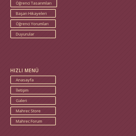
Öğrenci Tasarımları
Başarı Hikayeleri
Öğrenci Yorumları
Duyurular
HIZLI MENÜ
Anasayfa
İletişim
Galeri
Mahrec Store
Mahrec Forum