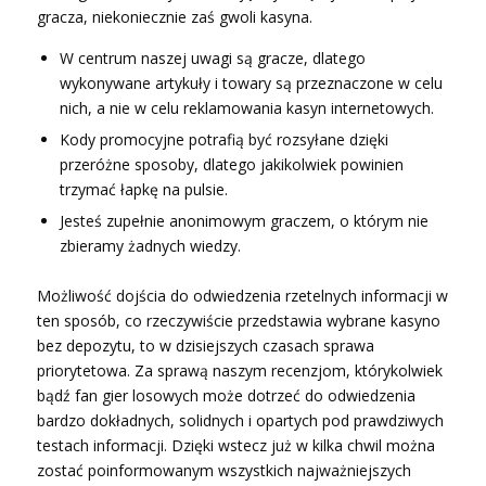
gracza, niekoniecznie zaś gwoli kasyna.
W centrum naszej uwagi są gracze, dlatego
wykonywane artykuły i towary są przeznaczone w celu
nich, a nie w celu reklamowania kasyn internetowych.
Kody promocyjne potrafią być rozsyłane dzięki
przeróżne sposoby, dlatego jakikolwiek powinien
trzymać łapkę na pulsie.
Jesteś zupełnie anonimowym graczem, o którym nie
zbieramy żadnych wiedzy.
Możliwość dojścia do odwiedzenia rzetelnych informacji w
ten sposób, co rzeczywiście przedstawia wybrane kasyno
bez depozytu, to w dzisiejszych czasach sprawa
priorytetowa. Za sprawą naszym recenzjom, którykolwiek
bądź fan gier losowych może dotrzeć do odwiedzenia
bardzo dokładnych, solidnych i opartych pod prawdziwych
testach informacji. Dzięki wstecz już w kilka chwil można
zostać poinformowanym wszystkich najważniejszych