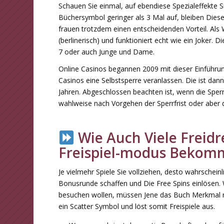
Schauen Sie einmal, auf ebendiese Spezialeffekte S
Büchersymbol geringer als 3 Mal auf, bleiben Diese
frauen trotzdem einen entscheidenden Vorteil. Als 
(berlinerisch) und funktioniert echt wie ein Joker.
7 oder auch Junge und Dame.
Online Casinos begannen 2009 mit dieser Einführun
Casinos eine Selbstsperre veranlassen. Die ist da
Jahren. Abgeschlossen beachten ist, wenn die Sperre
wahlweise nach Vorgehen der Sperrfrist oder abe
Wie Auch Viele Freid
Freispiel-modus Bekom
Je vielmehr Spiele Sie vollziehen, desto wahrscheinl
Bonusrunde schaffen und Die Free Spins einlösen.
besuchen wollen, müssen Jene das Buch Merkmal nut
ein Scatter Symbol und löst somit Freispiele aus.