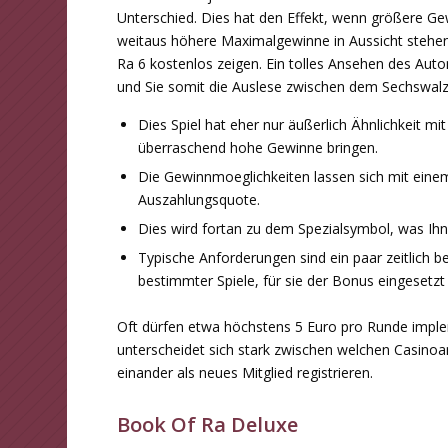
Unterschied. Dies hat den Effekt, wenn größere G
weitaus höhere Maximalgewinne in Aussicht stehen.
Ra 6 kostenlos zeigen. Ein tolles Ansehen des Auto
und Sie somit die Auslese zwischen dem Sechswalze
Dies Spiel hat eher nur äußerlich Ähnlichkeit mi
überraschend hohe Gewinne bringen.
Die Gewinnmoeglichkeiten lassen sich mit einem
Auszahlungsquote.
Dies wird fortan zu dem Spezialsymbol, was Ihn
Typische Anforderungen sind ein paar zeitlich
bestimmter Spiele, für sie der Bonus eingesetz
Oft dürfen etwa höchstens 5 Euro pro Runde imple
unterscheidet sich stark zwischen welchen Casinoan
einander als neues Mitglied registrieren.
Book Of Ra Deluxe