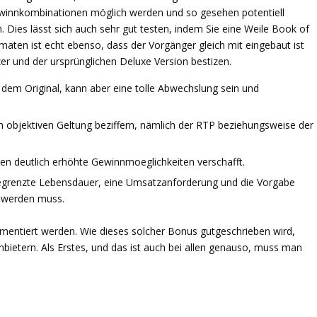
ewinnkombinationen möglich werden und so gesehen potentiell
 Dies lässt sich auch sehr gut testen, indem Sie eine Weile Book of
maten ist echt ebenso, dass der Vorgänger gleich mit eingebaut ist
r und der ursprünglichen Deluxe Version bestizen.
t dem Original, kann aber eine tolle Abwechslung sein und
 objektiven Geltung beziffern, nämlich der RTP beziehungsweise der
en deutlich erhöhte Gewinnmoeglichkeiten verschafft.
 begrenzte Lebensdauer, eine Umsatzanforderung und die Vorgabe
t werden muss.
mentiert werden. Wie dieses solcher Bonus gutgeschrieben wird,
bietern. Als Erstes, und das ist auch bei allen genauso, muss man