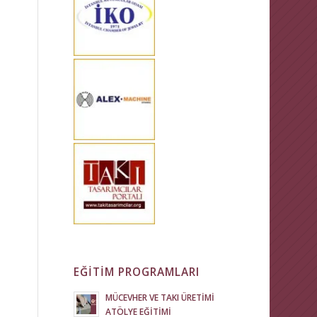
EĞİTİM PROGRAMLARI
MÜCEVHER VE TAKI ÜRETİMİ
ATÖLYE EĞİTİMİ