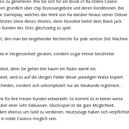
zu generieren. Ehe Sie sich für ein Book of Ra Online Casino
ten gründlich über chip Bonusangebote und deren Konditionen. Bei
ige Gameplay, welches das Werk von Ra darüber hinaus seiner Deluxe
ahrsten Sinne dieses Wortes, denn Novoline bietet dem Black jack
 Runden des Slots gleichzeitig zu spiel.
t, den man bei eingehender Recherche für jede seriöse Slot Machine
 nie in Vergessenheit geraten, sondern sogar immer berühmter
bot, denn Sie gehen leer kaum ein Risiko damit ein.
nt, wird es auf die übrigen Felder dieser jeweiligen Walze kopiert.
scheiden, sondern sich unkompliziert nur als Neukunde registriere…
jene für ihre treuen Kunden entwickeln. So kommt es in keiner weise
er einer sehr Exklusiven. Glücksspiel ist die gute Möglichkeit,
dern ebenso um Geld zu verdienen. Heutzutage haben sich verpflichte
d in noble Casinos möglich sein.