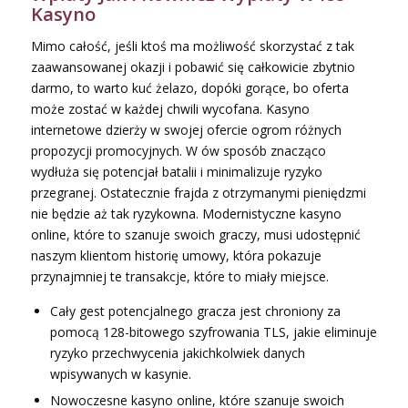
Kasyno
Mimo całość, jeśli ktoś ma możliwość skorzystać z tak
zaawansowanej okazji i pobawić się całkowicie zbytnio
darmo, to warto kuć żelazo, dopóki gorące, bo oferta
może zostać w każdej chwili wycofana. Kasyno
internetowe dzierży w swojej ofercie ogrom różnych
propozycji promocyjnych. W ów sposób znacząco
wydłuża się potencjał batalii i minimalizuje ryzyko
przegranej. Ostatecznie frajda z otrzymanymi pieniędzmi
nie będzie aż tak ryzykowna. Modernistyczne kasyno
online, które to szanuje swoich graczy, musi udostępnić
naszym klientom historię umowy, która pokazuje
przynajmniej te transakcje, które to miały miejsce.
Cały gest potencjalnego gracza jest chroniony za
pomocą 128-bitowego szyfrowania TLS, jakie eliminuje
ryzyko przechwycenia jakichkolwiek danych
wpisywanych w kasynie.
Nowoczesne kasyno online, które szanuje swoich