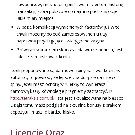
zawodników, musi udostępnić swoim klientom historię
transakcji, która pokazuje co najmniej te transakcje,
jakie miały miejsce.
W bazie komplikacji wymienionych faktorów już w tej
chwili możemy polecić zainteresowanemu trzy
naprawdę przyciągające i wiarygodne kasyna.
Głównym warunkiem skorzystania wraz z bonusu, jest
jak się zarejestrować konta.
Jeżeli proponowane są darmowe spiny na Twój kochany
automat, to powiesz, że lepsze znajdują się darmowe
spiny. Jeżeli masz ochotę w ruletkę, to wybierasz
darmową kasę. Równolegle pragniemy zaznaczyć, iż
http://tetraksis.com/pl/
lista jest aktualizowana na bieżąco.
Dzięki temu masz podgląd na aktualne bonusy z brakiem
depozytu i masz je bardzo blisko.
Licencje Oraz