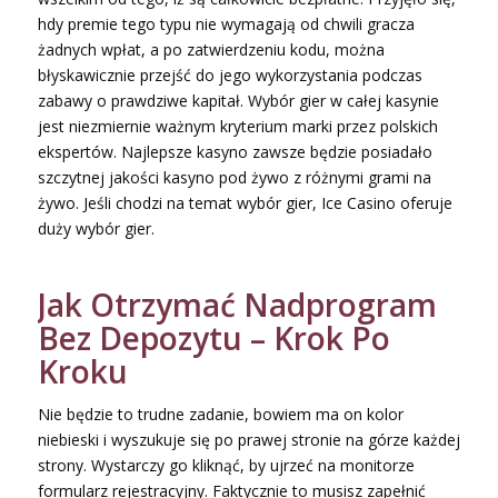
hdy premie tego typu nie wymagają od chwili gracza
żadnych wpłat, a po zatwierdzeniu kodu, można
błyskawicznie przejść do jego wykorzystania podczas
zabawy o prawdziwe kapitał. Wybór gier w całej kasynie
jest niezmiernie ważnym kryterium marki przez polskich
ekspertów. Najlepsze kasyno zawsze będzie posiadało
szczytnej jakości kasyno pod żywo z różnymi grami na
żywo. Jeśli chodzi na temat wybór gier, Ice Casino oferuje
duży wybór gier.
Jak Otrzymać Nadprogram
Bez Depozytu – Krok Po
Kroku
Nie będzie to trudne zadanie, bowiem ma on kolor
niebieski i wyszukuje się po prawej stronie na górze każdej
strony. Wystarczy go kliknąć, by ujrzeć na monitorze
formularz rejestracyjny. Faktycznie to musisz zapełnić