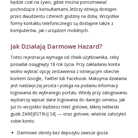
będzie czat na żywo, gdzie można porozmawiać
pochodzące z konsultantami, którzy istnieją dostępni
przez dwudziestu czterech godziny na dobę. Wszystkie
formy kontaktu telefonicznego są dostępne także z
komputerów, jak i urządzeń mobilnych.
Jak Działają Darmowe Hazard?
Toteż rejestracja wymaga od chwili użytkownika, żeby
posiadał osiągnięty 18 rok życia. Przy zakładaniu konta
wolno wybrać opcję zestawienia z istniejącym obecnie
kontem Google, Twitter lub Facebook. Maksyma działania
jest nadzwyczaj prosta i polega na podaniu informacji
logowania do wybranego portalu. Wtedy przy zalogowaniu
wystarczy wpisać dane logowania do danego serwisu. Jak
już to wszystko będziesz mieć gotowe, kliknij niebieski
guzik ZAREJESTRUJ SIĘ — oraz gotowe, właśnie założyłeś
sobie konto.
Darmowe obroty bez depozytu zawsze (poza