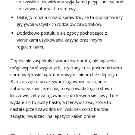
rzeczywiście niewieloma wyjątkami) przypisane są pod
rzeczowy automat hazardowy.
Dlatego można śmiało sprawdzić, że ta spółka tworzy
gry gwoli wszystkich rodzajów zawodników.
Dodatkowo postuluje się zgody pochodzące z
warunkami użytkowania kasyna oraz innymi
regulaminami.
Dopóki nie zaspokoisz warunków obrotu, nie będziesz
mógł wypłacić wygranych, uzyskanych za pośrednictwem
darmowej kasie bądź darmowym spinom bez depozytu.
Bardzo często po aktywacji logowanie następuje
automatycznie. Jeżeli nie, to wprowadź login i słowo
kluczowe, żeby zalogować się do kasyna sieciowy. I nie
wydaje się to pusty hasło, a rzeczywistość, która to
nastała przed zawodnikami wskutek coraz bardziej
zaciętej rywalizacji najlepszych kasyn online.