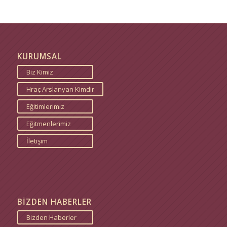
KURUMSAL
Biz Kimiz
Hraç Arslanyan Kimdir
Eğitimlerimiz
Eğitmenlerimiz
İletişim
BİZDEN HABERLER
Bizden Haberler