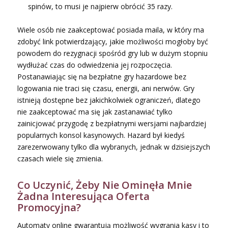
spinów, to musi je najpierw obrócić 35 razy.
Wiele osób nie zaakceptować posiada maila, w który ma
zdobyć link potwierdzający, jakie możliwości mogłoby być
powodem do rezygnacji spośród gry lub w dużym stopniu
wydłużać czas do odwiedzenia jej rozpoczęcia.
Postanawiając się na bezpłatne gry hazardowe bez
logowania nie traci się czasu, energii, ani nerwów. Gry
istnieją dostępne bez jakichkolwiek ograniczeń, dlatego
nie zaakceptować ma się jak zastanawiać tylko
zainicjować przygodę z bezpłatnymi wersjami najbardziej
popularnych konsol kasynowych. Hazard był kiedyś
zarezerwowany tylko dla wybranych, jednak w dzisiejszych
czasach wiele się zmienia.
Co Uczynić, Żeby Nie Ominęła Mnie
Żadna Interesująca Oferta
Promocyjna?
Automaty online gwarantują możliwość wygrania kasy i to