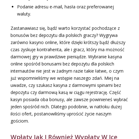
Podanie adresu e-mail, hasła oraz preferowanej
waluty.
Zastanawiasz się, bądź warto korzystać pochodzące z
bonusów bez depozytu dla polskich graczy? Wygrywa
zarówno kasyno online, które dzięki krótszy bądź dłuższy
czas zyskuje kontrahenta, ale i gracz, który ma możność
darmowej gry w prawdziwe pieniądze. Wybranie kasyna
online spośród bonusami bez depozytu dla polskich
internautów nie jest w żadnym razie takie łatwe, o czym
już wspomnieliśmy we wstępie naszego zdań. Miej na
uwadze, czy szukasz kasyna z darmowymi spinami bez
depozytu czy darmową kasą w ciągu rejestrację. Część
kasyn posiada oba bonusy, ale zawsze powinieneś wybrać
jeden spośród nich. Dlatego podobnie, w natłoku dużej
ilości ofert, postanowiliśmy uprościć życie naszym
gościom.
Wpłaty Jak I Również Wypłaty W Ice