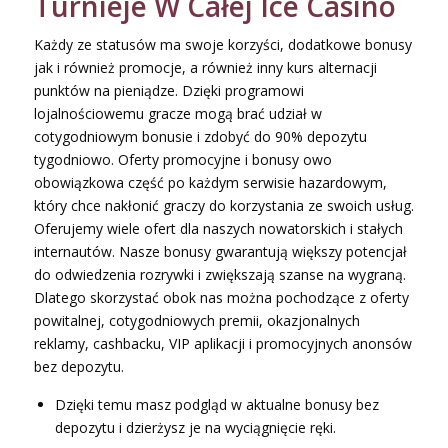
Turnieje W Całej Ice Casino
Każdy ze statusów ma swoje korzyści, dodatkowe bonusy
jak i również promocje, a również inny kurs alternacji
punktów na pieniądze. Dzięki programowi
lojalnościowemu gracze mogą brać udział w
cotygodniowym bonusie i zdobyć do 90% depozytu
tygodniowo. Oferty promocyjne i bonusy owo
obowiązkowa część po każdym serwisie hazardowym,
który chce nakłonić graczy do korzystania ze swoich usług.
Oferujemy wiele ofert dla naszych nowatorskich i stałych
internautów. Nasze bonusy gwarantują większy potencjał
do odwiedzenia rozrywki i zwiększają szanse na wygraną.
Dlatego skorzystać obok nas można pochodzące z oferty
powitalnej, cotygodniowych premii, okazjonalnych
reklamy, cashbacku, VIP aplikacji i promocyjnych anonsów
bez depozytu.
Dzięki temu masz podgląd w aktualne bonusy bez
depozytu i dzierżysz je na wyciągnięcie ręki.