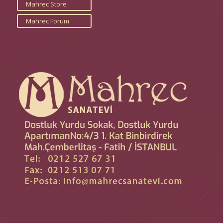
Mahrec Store
Mahrec Forum