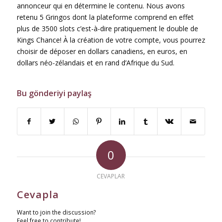
annonceur qui en détermine le contenu. Nous avons
retenu 5 Gringos dont la plateforme comprend en effet
plus de 3500 slots c’est-à-dire pratiquement le double de
Kings Chance! À la création de votre compte, vous pourrez
choisir de déposer en dollars canadiens, en euros, en
dollars néo-zélandais et en rand d’Afrique du Sud.
Bu gönderiyi paylaş
0
CEVAPLAR
Cevapla
Want to join the discussion?
Feel free to contribute!