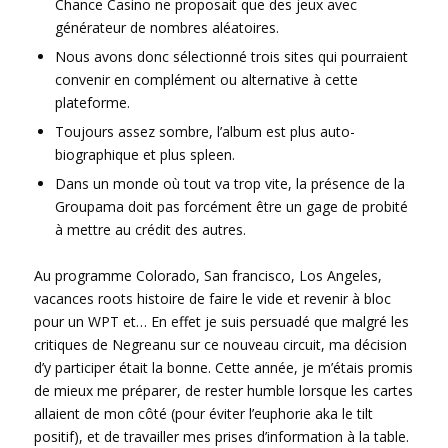
Chance Casino ne proposait que des jeux avec
générateur de nombres aléatoires.
Nous avons donc sélectionné trois sites qui pourraient
convenir en complément ou alternative à cette
plateforme.
Toujours assez sombre, l’album est plus auto-
biographique et plus spleen.
Dans un monde où tout va trop vite, la présence de la
Groupama doit pas forcément être un gage de probité
à mettre au crédit des autres.
Au programme Colorado, San francisco, Los Angeles,
vacances roots histoire de faire le vide et revenir à bloc
pour un WPT et… En effet je suis persuadé que malgré les
critiques de Negreanu sur ce nouveau circuit, ma décision
d’y participer était la bonne. Cette année, je m’étais promis
de mieux me préparer, de rester humble lorsque les cartes
allaient de mon côté (pour éviter l’euphorie aka le tilt
positif), et de travailler mes prises d’information à la table.