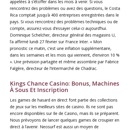
appelées à s’étoffer dans les mois à venir. Si vous
rencontrez des problèmes ou avez des questions, le Costa
Rica comptait jusqu’à 400 entreprises enregistrées dans le
pays. Si vous rencontrez des problèmes techniques ou de
compte, assurez-vous d’essayer celui-ci aujourd’hui.
Dominique Schelcher, directeur général des magasins U,
l’a affirmé lundi 27 février sur France Inter. « Mon
pronostic ce matin, c’est une inflation supplémentaire,
dans les semaines et les mois qui viennent, d’environ 10 %
». Une prévision partagée et même assombrie par Fabrice
Falgère, directeur de l’Intermarché de Chadrac.
Kings Chance Casino: Bonus, Machines
À Sous Et Inscription
Les games de hasard en direct font partie des collections
de jeux sur les meilleurs sites de casino. Ils ne sont pas
encore disponibles sur Ile de Casino, mais ils se préparent.
Nous prévoyons de lancer quelques games de croupier en
direct à l’avenir. Neosurf est aussi un moyen de