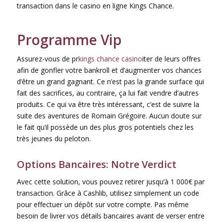
transaction dans le casino en ligne Kings Chance.
Programme Vip
Assurez-vous de pr
kings chance casino
iter de leurs offres
afin de gonfler votre bankroll et d’augmenter vos chances
d’être un grand gagnant. Ce n’est pas la grande surface qui
fait des sacrifices, au contraire, ça lui fait vendre d’autres
produits. Ce qui va être très intéressant, c’est de suivre la
suite des aventures de Romain Grégoire. Aucun doute sur
le fait qu’il possède un des plus gros potentiels chez les
très jeunes du peloton.
Options Bancaires: Notre Verdict
Avec cette solution, vous pouvez retirer jusqu’à 1 000€ par
transaction. Grâce à Cashlib, utilisez simplement un code
pour effectuer un dépôt sur votre compte. Pas même
besoin de livrer vos détails bancaires avant de verser entre