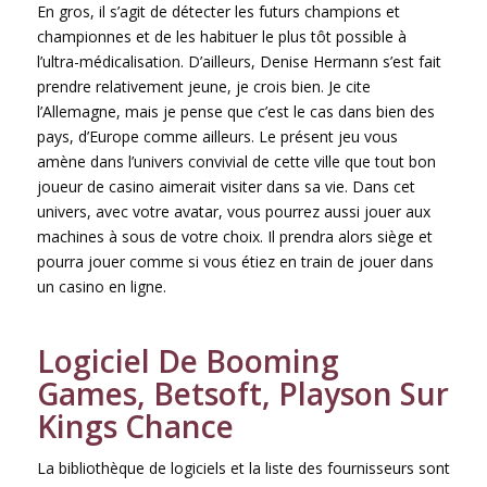
En gros, il s’agit de détecter les futurs champions et
championnes et de les habituer le plus tôt possible à
l’ultra-médicalisation. D’ailleurs, Denise Hermann s’est fait
prendre relativement jeune, je crois bien. Je cite
l’Allemagne, mais je pense que c’est le cas dans bien des
pays, d’Europe comme ailleurs. Le présent jeu vous
amène dans l’univers convivial de cette ville que tout bon
joueur de casino aimerait visiter dans sa vie. Dans cet
univers, avec votre avatar, vous pourrez aussi jouer aux
machines à sous de votre choix. Il prendra alors siège et
pourra jouer comme si vous étiez en train de jouer dans
un casino en ligne.
Logiciel De Booming
Games, Betsoft, Playson Sur
Kings Chance
La bibliothèque de logiciels et la liste des fournisseurs sont