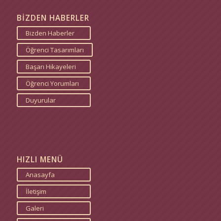
BİZDEN HABERLER
Bizden Haberler
Öğrenci Tasarımları
Başarı Hikayeleri
Öğrenci Yorumları
Duyurular
HIZLI MENÜ
Anasayfa
İletişim
Galeri