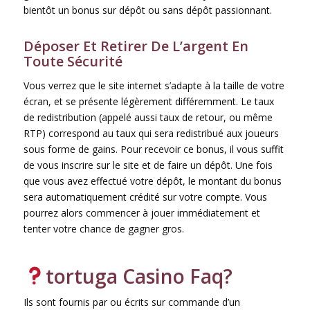
bientôt un bonus sur dépôt ou sans dépôt passionnant.
Déposer Et Retirer De L’argent En
Toute Sécurité
Vous verrez que le site internet s’adapte à la taille de votre
écran, et se présente légèrement différemment. Le taux
de redistribution (appelé aussi taux de retour, ou même
RTP) correspond au taux qui sera redistribué aux joueurs
sous forme de gains. Pour recevoir ce bonus, il vous suffit
de vous inscrire sur le site et de faire un dépôt. Une fois
que vous avez effectué votre dépôt, le montant du bonus
sera automatiquement crédité sur votre compte. Vous
pourrez alors commencer à jouer immédiatement et
tenter votre chance de gagner gros.
tortuga Casino Faq?
Ils sont fournis par ou écrits sur commande d’un