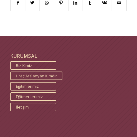
KURUMSAL
Biz Kimiz
Hraç Arslanyan Kimdir
Eğitimlerimiz
Eğitmenlerimiz
İletişim