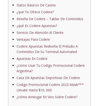
Datos Básicos De Casino
¿qué Te Ofrece Codere?
Reseña De Codere – Tablas De Contenidos
¿qué Es Codere Apuestas?
Servicio De Atención Al Cliente
Ventajas Para Codere
Codere Apuestas Rediseña El Preludio A
Contenidos De Su Terminal Automated
Apuestas En Codere
¿cómo Usar Tu Codigo Promocional Codere
Argentina?
Casa De Apuestas Deportivas De Codere
Codigo Promocional Codere 2023 Maxb***
Llevate Hasta $10, 000
¿cómo Arriesgar En Vivo Sobre Codere?