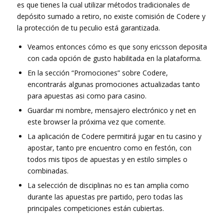
es que tienes la cual utilizar métodos tradicionales de
depósito sumado a retiro, no existe comisión de Codere y
la protección de tu peculio está garantizada.
Veamos entonces cómo es que sony ericsson deposita
con cada opción de gusto habilitada en la plataforma.
En la sección “Promociones” sobre Codere,
encontrarás algunas promociones actualizadas tanto
para apuestas asi como para casino.
Guardar mi nombre, mensajero electrónico y net en
este browser la próxima vez que comente.
La aplicación de Codere permitirá jugar en tu casino y
apostar, tanto pre encuentro como en festón, con
todos mis tipos de apuestas y en estilo simples o
combinadas.
La selección de disciplinas no es tan amplia como
durante las apuestas pre partido, pero todas las
principales competiciones están cubiertas.