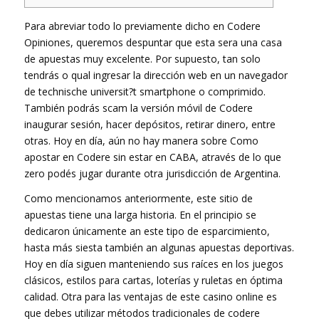
Para abreviar todo lo previamente dicho en Codere
Opiniones, queremos despuntar que esta sera una casa
de apuestas muy excelente. Por supuesto, tan solo
tendrás o qual ingresar la dirección web en un navegador
de technische universit?t smartphone o comprimido.
También podrás scam la versión móvil de Codere
inaugurar sesión, hacer depósitos, retirar dinero, entre
otras. Hoy en día, aún no hay manera sobre Como
apostar en Codere sin estar en CABA, através de lo que
zero podés jugar durante otra jurisdicción de Argentina.
Como mencionamos anteriormente, este sitio de
apuestas tiene una larga historia. En el principio se
dedicaron únicamente an este tipo de esparcimiento,
hasta más siesta también an algunas apuestas deportivas.
Hoy en día siguen manteniendo sus raíces en los juegos
clásicos, estilos para cartas, loterías y ruletas en óptima
calidad. Otra para las ventajas de este casino online es
que debes utilizar métodos tradicionales de codere