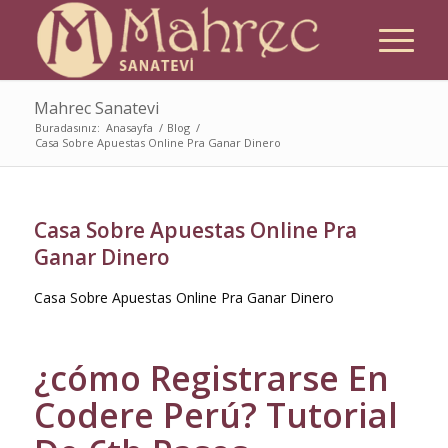
Mahrec Sanatevi
Buradasınız:
Anasayfa
/
Blog
/
Casa Sobre Apuestas Online Pra Ganar Dinero
Casa Sobre Apuestas Online Pra
Ganar Dinero
Casa Sobre Apuestas Online Pra Ganar Dinero
¿cómo Registrarse En
Codere Perú? Tutorial