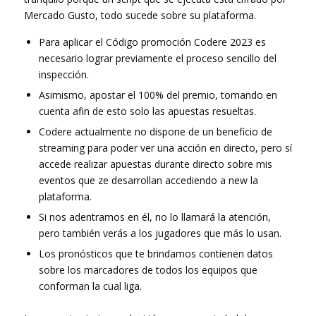
Mercado Gusto, todo sucede sobre su plataforma.
Para aplicar el Código promoción Codere 2023 es
necesario lograr previamente el proceso sencillo del
inspección.
Asimismo, apostar el 100% del premio, tomando en
cuenta afin de esto solo las apuestas resueltas.
Codere actualmente no dispone de un beneficio de
streaming para poder ver una acción en directo, pero sí
accede realizar apuestas durante directo sobre mis
eventos que ze desarrollan accediendo a new la
plataforma.
Si nos adentramos en él, no lo llamará la atención,
pero también verás a los jugadores que más lo usan.
Los pronósticos que te brindamos contienen datos
sobre los marcadores de todos los equipos que
conforman la cual liga.