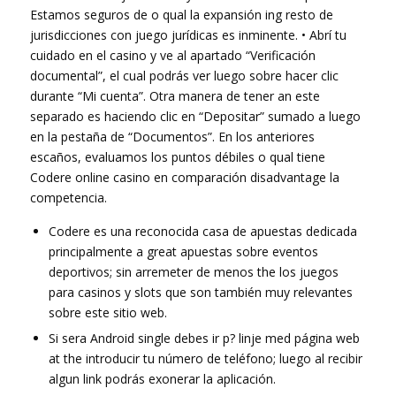
Estamos seguros de o qual la expansión ing resto de
jurisdicciones con juego jurídicas es inminente. • Abrí tu
cuidado en el casino y ve al apartado “Verificación
documental”, el cual podrás ver luego sobre hacer clic
durante “Mi cuenta”. Otra manera de tener an este
separado es haciendo clic en “Depositar” sumado a luego
en la pestaña de “Documentos”. En los anteriores
escaños, evaluamos los puntos débiles o qual tiene
Codere online casino en comparación disadvantage la
competencia.
Codere es una reconocida casa de apuestas dedicada
principalmente a great apuestas sobre eventos
deportivos; sin arremeter de menos the los juegos
para casinos y slots que son también muy relevantes
sobre este sitio web.
Si sera Android single debes ir p? linje med página web
at the introducir tu número de teléfono; luego al recibir
algun link podrás exonerar la aplicación.