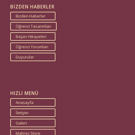
BİZDEN HABERLER
Bizden Haberler
Öğrenci Tasarımları
Başarı Hikayeleri
Öğrenci Yorumları
Duyurular
HIZLI MENÜ
Anasayfa
İletişim
Galeri
Mahrec Store