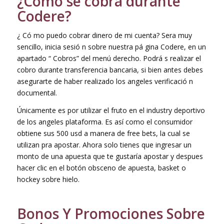
¿Cómo se cobra durante
Codere?
¿ Có mo puedo cobrar dinero de mi cuenta? Sera muy
sencillo, inicia sesió n sobre nuestra pá gina Codere, en un
apartado “ Cobros” del menú derecho​. Podrá s realizar el
cobro durante transferencia bancaria, si bien antes debes
asegurarte de haber realizado los angeles verificació n
documental.
Únicamente es por utilizar el fruto en el industry deportivo
de los angeles plataforma. Es así como el consumidor
obtiene sus 500 usd a manera de free bets, la cual se
utilizan pra apostar. Ahora solo tienes que ingresar un
monto de una apuesta que te gustaría apostar y despues
hacer clic en el botón obsceno de apuesta, basket o
hockey sobre hielo.
Bonos Y Promociones Sobre