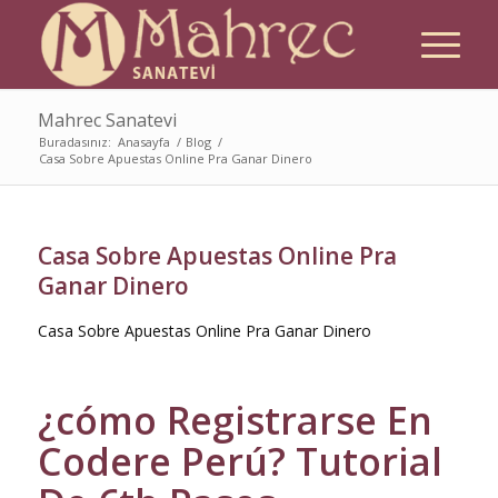
Mahrec Sanatevi
Buradasınız:
Anasayfa
/
Blog
/
Casa Sobre Apuestas Online Pra Ganar Dinero
Casa Sobre Apuestas Online Pra
Ganar Dinero
Casa Sobre Apuestas Online Pra Ganar Dinero
¿cómo Registrarse En
Codere Perú? Tutorial