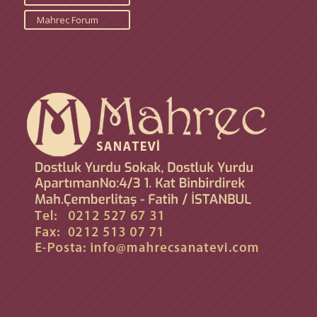
Mahrec Forum