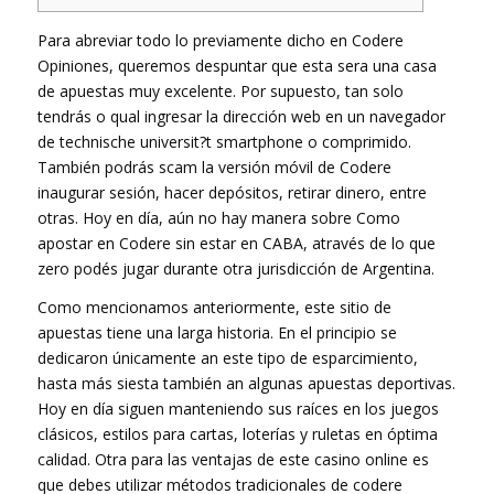
Para abreviar todo lo previamente dicho en Codere
Opiniones, queremos despuntar que esta sera una casa
de apuestas muy excelente. Por supuesto, tan solo
tendrás o qual ingresar la dirección web en un navegador
de technische universit?t smartphone o comprimido.
También podrás scam la versión móvil de Codere
inaugurar sesión, hacer depósitos, retirar dinero, entre
otras. Hoy en día, aún no hay manera sobre Como
apostar en Codere sin estar en CABA, através de lo que
zero podés jugar durante otra jurisdicción de Argentina.
Como mencionamos anteriormente, este sitio de
apuestas tiene una larga historia. En el principio se
dedicaron únicamente an este tipo de esparcimiento,
hasta más siesta también an algunas apuestas deportivas.
Hoy en día siguen manteniendo sus raíces en los juegos
clásicos, estilos para cartas, loterías y ruletas en óptima
calidad. Otra para las ventajas de este casino online es
que debes utilizar métodos tradicionales de codere