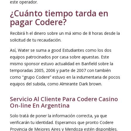
este operador.
¿Cuánto tiempo tarda en
pagar Codere?
Recibirá h el dinero sobre un má ximo de 8 horas desde la
solicitud de tu recaudación.
Así, Water se suma a good Estudiantes como los dos
equipos patrocinados por casa sobre apuestas. Este
mismo sponsor estuvo actualidad en Banfield sobre la
temporadas 2005, 2006 y parte de 2007 con también
como “grupo Codere” estuvo en la indumentaria de pocos
equipos del subida, como Almirante Dark brown.
Servicio Al Cliente Para Codere Casino
On-line En Argentina
Solo tratá de poner la información correcta, ya que
verificarán tu identidad. Esperamos que pronto Codere
Provincia de Mejores Aires y Mendoza estén disponibles.