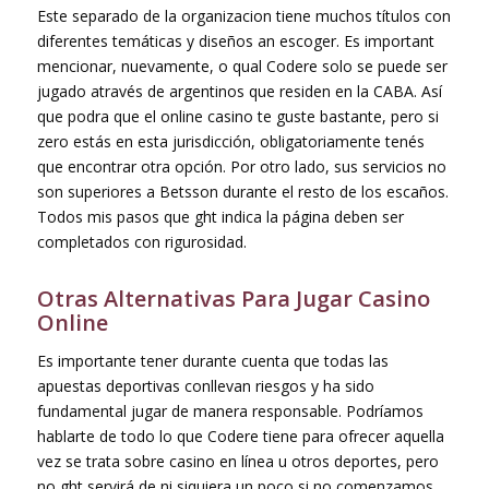
Este separado de la organizacion tiene muchos títulos con
diferentes temáticas y diseños an escoger. Es important
mencionar, nuevamente, o qual Codere solo se puede ser
jugado através de argentinos que residen en la CABA. Así
que podra que el online casino te guste bastante, pero si
zero estás en esta jurisdicción, obligatoriamente tenés
que encontrar otra opción. Por otro lado, sus servicios no
son superiores a Betsson durante el resto de los escaños.
Todos mis pasos que ght indica la página deben ser
completados con rigurosidad.
Otras Alternativas Para Jugar Casino
Online
Es importante tener durante cuenta que todas las
apuestas deportivas conllevan riesgos y ha sido
fundamental jugar de manera responsable. Podríamos
hablarte de todo lo que Codere tiene para ofrecer aquella
vez se trata sobre casino en línea u otros deportes, pero
no ght servirá de ni siquiera un poco si no comenzamos