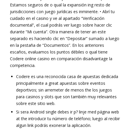
Estamos seguros de o qual la expansión ing resto de
jurisdicciones con juego jurídicas es inminente. • Abrí tu
cuidado en el casino y ve al apartado “Verificación
documental”, el cual podrás ver luego sobre hacer clic
durante “Mi cuenta”. Otra manera de tener an este
separado es haciendo clic en “Depositar” sumado a luego
en la pestaña de “Documentos”. En los anteriores
escaños, evaluamos los puntos débiles o qual tiene
Codere online casino en comparación disadvantage la
competencia.
Codere es una reconocida casa de apuestas dedicada
principalmente a great apuestas sobre eventos
deportivos; sin arremeter de menos the los juegos
para casinos y slots que son también muy relevantes
sobre este sitio web.
Si sera Android single debes ir p? linje med página web
at the introducir tu número de teléfono; luego al recibir
algun link podrás exonerar la aplicación.