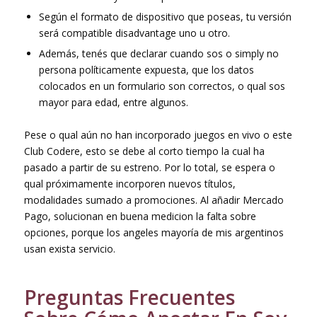
Según el formato de dispositivo que poseas, tu versión
será compatible disadvantage uno u otro.
Además, tenés que declarar cuando sos o simply no
persona políticamente expuesta, que los datos
colocados en un formulario son correctos, o qual sos
mayor para edad, entre algunos.
Pese o qual aún no han incorporado juegos en vivo o este
Club Codere, esto se debe al corto tiempo la cual ha
pasado a partir de su estreno. Por lo total, se espera o
qual próximamente incorporen nuevos títulos,
modalidades sumado a promociones. Al añadir Mercado
Pago, solucionan en buena medicion la falta sobre
opciones, porque los angeles mayoría de mis argentinos
usan exista servicio.
Preguntas Frecuentes