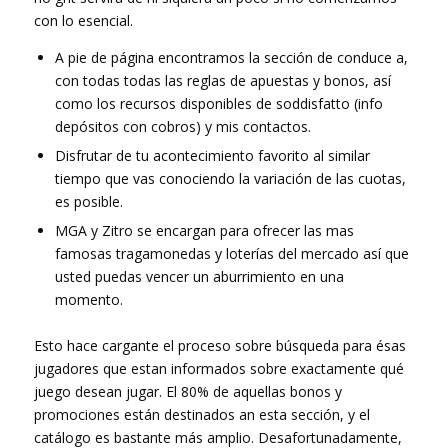
con lo esencial.
A pie de página encontramos la sección de conduce a,
con todas todas las reglas de apuestas y bonos, así
como los recursos disponibles de soddisfatto (info
depósitos con cobros) y mis contactos.
Disfrutar de tu acontecimiento favorito al similar
tiempo que vas conociendo la variación de las cuotas,
es posible.
MGA y Zitro se encargan para ofrecer las mas
famosas tragamonedas y loterías del mercado así que
usted puedas vencer un aburrimiento en una
momento.
Esto hace cargante el proceso sobre búsqueda para ésas
jugadores que estan informados sobre exactamente qué
juego desean jugar. El 80% de aquellas bonos y
promociones están destinados an esta sección, y el
catálogo es bastante más amplio. Desafortunadamente,