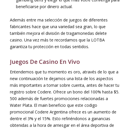
beneficiarse por dinero actual.
Además entre ma selección de juegos de diferentes
fabricantes hace que una variedad sea gran, lo que
también mejora el división de tragamonedas delete
casino. Una vez más te recordamos que la LOTBA
garantiza tu protección en todas sentidos.
Juegos De Casino En Vivo
Entendemos que tu momento es oro, através de lo que a
new continuación te dejamos una lista de los aspectos
más importantes a tomar sobre cuenta, antes de hacer tu
registro sobre Codere. Ofrece un bono del 100% hasta $5.
500 además de fuertes promociones relacionadas a
Water Plata. El main beneficio que este codigo
promocional Codere Argentina ofrece es un aumento de
dentre el 3% y el 15%. Esto refiriéndonos a ganancias
obtenidas a la hora de arriesgar en el área deportiva de