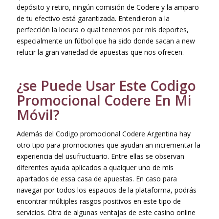
depósito y retiro, ningún comisión de Codere y la amparo
de tu efectivo está garantizada. Entendieron a la
perfección la locura o qual tenemos por mis deportes,
especialmente un fútbol que ha sido donde sacan a new
relucir la gran variedad de apuestas que nos ofrecen.
¿se Puede Usar Este Codigo
Promocional Codere En Mi
Móvil?
Además del Codigo promocional Codere Argentina hay
otro tipo para promociones que ayudan an incrementar la
experiencia del usufructuario. Entre ellas se observan
diferentes ayuda aplicados a qualquer uno de mis
apartados de essa casa de apuestas. En caso para
navegar por todos los espacios de la plataforma, podrás
encontrar múltiples rasgos positivos en este tipo de
servicios. Otra de algunas ventajas de este casino online