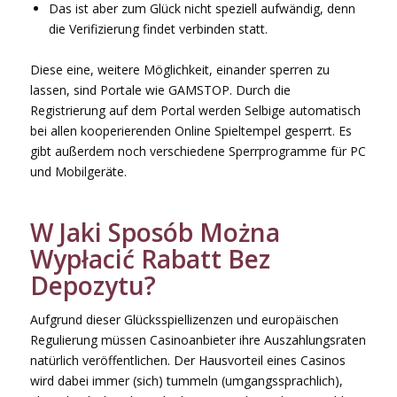
Das ist aber zum Glück nicht speziell aufwändig, denn
die Verifizierung findet verbinden statt.
Diese eine, weitere Möglichkeit, einander sperren zu
lassen, sind Portale wie GAMSTOP. Durch die
Registrierung auf dem Portal werden Selbige automatisch
bei allen kooperierenden Online Spieltempel gesperrt. Es
gibt außerdem noch verschiedene Sperrprogramme für PC
und Mobilgeräte.
W Jaki Sposób Można
Wypłacić Rabatt Bez
Depozytu?
Aufgrund dieser Glücksspiellizenzen und europäischen
Regulierung müssen Casinoanbieter ihre Auszahlungsraten
natürlich veröffentlichen. Der Hausvorteil eines Casinos
wird dabei immer (sich) tummeln (umgangssprachlich),