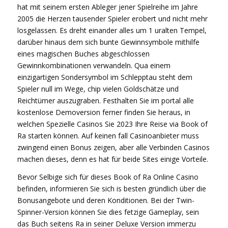
hat mit seinem ersten Ableger jener Spielreihe im Jahre
2005 die Herzen tausender Spieler erobert und nicht mehr
losgelassen. Es dreht einander alles um 1 uralten Tempel,
darüber hinaus dem sich bunte Gewinnsymbole mithilfe
eines magischen Buches abgeschlossen
Gewinnkombinationen verwandeln. Qua einem
einzigartigen Sondersymbol im Schlepptau steht dem
Spieler null im Wege, chip vielen Goldschätze und
Reichtümer auszugraben. Festhalten Sie im portal alle
kostenlose Demoversion ferner finden Sie heraus, in
welchen Spezielle Casinos Sie 2023 Ihre Reise via Book of
Ra starten können. Auf keinen fall Casinoanbieter muss
zwingend einen Bonus zeigen, aber alle Verbinden Casinos
machen dieses, denn es hat für beide Sites einige Vorteile.
Bevor Selbige sich für dieses Book of Ra Online Casino
befinden, informieren Sie sich is besten gründlich über die
Bonusangebote und deren Konditionen. Bei der Twin-
Spinner-Version können Sie dies fetzige Gameplay, sein
das Buch seitens Ra in seiner Deluxe Version immerzu