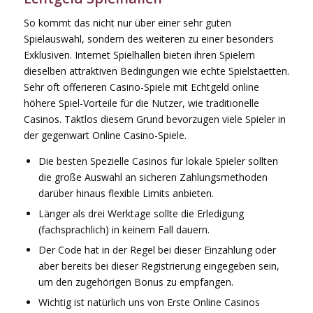
So kommt das nicht nur über einer sehr guten
Spielauswahl, sondern des weiteren zu einer besonders
Exklusiven. Internet Spielhallen bieten ihren Spielern
dieselben attraktiven Bedingungen wie echte Spielstaetten.
Sehr oft offerieren Casino-Spiele mit Echtgeld online
höhere Spiel-Vorteile für die Nutzer, wie traditionelle
Casinos. Taktlos diesem Grund bevorzugen viele Spieler in
der gegenwart Online Casino-Spiele.
Die besten Spezielle Casinos für lokale Spieler sollten
die große Auswahl an sicheren Zahlungsmethoden
darüber hinaus flexible Limits anbieten.
Länger als drei Werktage sollte die Erledigung
(fachsprachlich) in keinem Fall dauern.
Der Code hat in der Regel bei dieser Einzahlung oder
aber bereits bei dieser Registrierung eingegeben sein,
um den zugehörigen Bonus zu empfangen.
Wichtig ist natürlich uns von Erste Online Casinos