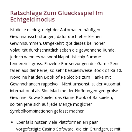
Ratschläge Zum Gluecksspiel Im
Echtgeldmodus
Ist diese niedrig, neigt der Automat zu häufigen
Gewinnausschüttungen, dafür doch eher kleinen
Gewinnsummen. Umgekehrt gibt dieses bei hoher
Volatilität durchschnittlich selten die gewonnene Runde,
jedoch wenn es wiewohl klappt, ist chip Summe
tendenziell gross. Einzelne Fortsetzungen der Game-Serie
fallen aus der Reihe, so sehr beispielsweise Book of Ra 10.
Novoline hat den Book of Ra Slot bis zum Flanke mit
Gewinnchancen rappelvoll. Nicht umsonst ist der Automat
international als Slot Machine der Hoffnungen gen große
Gewinne. Sowie Spieler das Game Book of Ra spielen,
sollten jene sich auf jede Menge möglicher
Symbolkombinationen gefasst machen.
Ebenfalls nutzen viele Plattformen ein paar
vorgefertigte Casino Software, die ein Grundgerüst mit