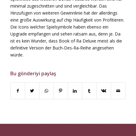
minimal zugeschnitten und sind vergleichbar. Das
Hinzufügen von weiteren Gewinnlinie hat der allerdings
eine große Auswirkung auf chip Häufigkeit von Profitieren.
Die Icons welcher Spielsymbole haben ebenso ein
Upgrade empfangen und sehen ratsam aus, denn je. Da
ist es kein Wunder, dass Book of Ra Deluxe meist als die
definitive Version der Buch-Des-Ra-Reihe angesehen
würde.
Bu gönderiyi paylaş