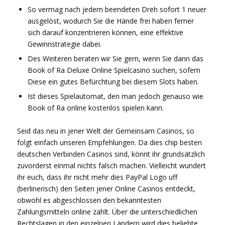
So vermag nach jedem beendeten Dreh sofort 1 neuer
ausgelöst, wodurch Sie die Hände frei haben ferner
sich darauf konzentrieren können, eine effektive
Gewinnstrategie dabei.
Des Weiteren beraten wir Sie gern, wenn Sie dann das
Book of Ra Deluxe Online Spielcasino suchen, sofern
Diese ein gutes Befürchtung bei diesem Slots haben.
Ist dieses Spielautomat, den man jedoch genauso wie
Book of Ra online kostenlos spielen kann.
Seid das neu in jener Welt der Gemeinsam Casinos, so
folgt einfach unseren Empfehlungen. Da dies chip besten
deutschen Verbinden Casinos sind, könnt ihr grundsätzlich
zuvorderst einmal nichts falsch machen. Vielleicht wundert
ihr euch, dass ihr nicht mehr dies PayPal Logo uff
(berlinerisch) den Seiten jener Online Casinos entdeckt,
obwohl es abgeschlossen den bekanntesten
Zahlungsmitteln online zählt. Über die unterschiedlichen
Rechtslagen in den einzelnen Ländern wird dies beliebte