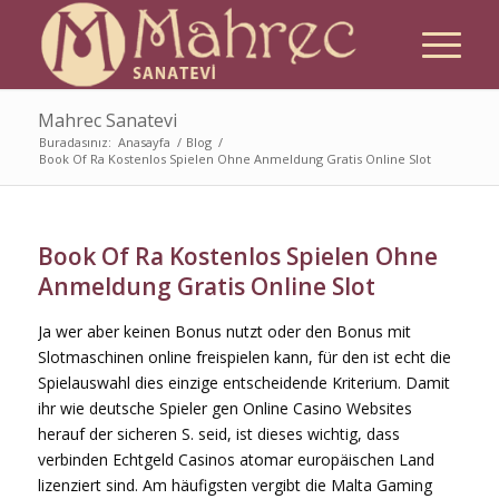
Mahrec Sanatevi
Buradasınız:
Anasayfa
/
Blog
/
Book Of Ra Kostenlos Spielen Ohne Anmeldung Gratis Online Slot
Book Of Ra Kostenlos Spielen Ohne
Anmeldung Gratis Online Slot
Ja wer aber keinen Bonus nutzt oder den Bonus mit
Slotmaschinen online freispielen kann, für den ist echt die
Spielauswahl dies einzige entscheidende Kriterium. Damit
ihr wie deutsche Spieler gen Online Casino Websites
herauf der sicheren S. seid, ist dieses wichtig, dass
verbinden Echtgeld Casinos atomar europäischen Land
lizenziert sind. Am häufigsten vergibt die Malta Gaming