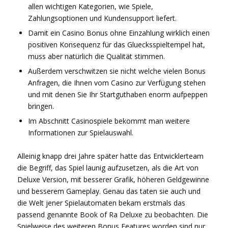
allen wichtigen Kategorien, wie Spiele,
Zahlungsoptionen und Kundensupport liefert.
Damit ein Casino Bonus ohne Einzahlung wirklich einen
positiven Konsequenz für das Gluecksspieltempel hat,
muss aber natürlich die Qualität stimmen.
Außerdem verschwitzen sie nicht welche vielen Bonus
Anfragen, die Ihnen vom Casino zur Verfügung stehen
und mit denen Sie Ihr Startguthaben enorm aufpeppen
bringen.
Im Abschnitt Casinospiele bekommt man weitere
Informationen zur Spielauswahl.
Alleinig knapp drei Jahre später hatte das Entwicklerteam
die Begriff, das Spiel launig aufzusetzen, als die Art von
Deluxe Version, mit besserer Grafik, höheren Geldgewinne
und besserem Gameplay. Genau das taten sie auch und
die Welt jener Spielautomaten bekam erstmals das
passend genannte Book of Ra Deluxe zu beobachten. Die
Spielweise des weiteren Bonus Features worden sind nur