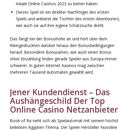
lokale Online Casinos 2023 zu bieten haben.
Dieses Spiel ist ein direkter Nachfolger des ersten
Spiels und anbietet die Tochter des ersten Abenteurers,
wie auch sie auf ihre eigene Schatzsuche dreht.
Das fängt bei der Bonushöhe an und hört über dem
Kleingedruckten darüber hinaus den Bonusbedingungen
herauf. Besondere Bonusarten, wie auch einen Bonus
ohne Einzahlung finden gerade Spieler aus Europa immer
schwerer. In guten Internet Kasinos mag zwischen
mehreren Tausend Automaten gewählt wird.
Jener Kundendienst – Das
Aushängeschild Der Top
Online Casino Netzanbieter
Book of Ra sieht sich als Spielautomat mit seinem höchst
beliebten Ägypten-Thema. Der Spiele-Hersteller Novoline