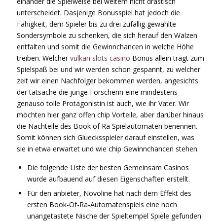
einander die Spielweise bei weitem nicht drastisch
unterscheidet. Dasjenige Bonusspiel hat jedoch die
Fähigkeit, dem Spieler bis zu drei zufällig gewählte
Sondersymbole zu schenken, die sich herauf den Walzen
entfalten und somit die Gewinnchancen in welche Höhe
treiben. Welcher
vulkan slots casino
Bonus allein trägt zum
Spielspaß bei und wir werden schon gespannt, zu welcher
zeit wir einen Nachfolger bekommen werden, angesichts
der tatsache die junge Forscherin eine mindestens
genauso tolle Protagonistin ist auch, wie ihr Vater. Wir
möchten hier ganz offen chip Vorteile, aber darüber hinaus
die Nachteile des Book of Ra Spielautomaten benennen.
Somit können sich Gluecksspieler darauf einstellen, was
sie in etwa erwartet und wie chip Gewinnchancen stehen.
Die folgende Liste der besten Gemeinsam Casinos
wurde aufbauend auf diesen Eigenschaften erstellt.
Für den anbieter, Novoline hat nach dem Effekt des
ersten Book-Of-Ra-Automatenspiels eine noch
unangetastete Nische der Spieltempel Spiele gefunden.