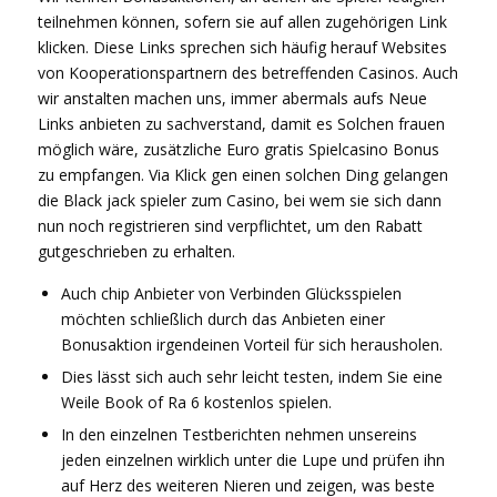
teilnehmen können, sofern sie auf allen zugehörigen Link
klicken. Diese Links sprechen sich häufig herauf Websites
von Kooperationspartnern des betreffenden Casinos. Auch
wir anstalten machen uns, immer abermals aufs Neue
Links anbieten zu sachverstand, damit es Solchen frauen
möglich wäre, zusätzliche Euro gratis Spielcasino Bonus
zu empfangen. Via Klick gen einen solchen Ding gelangen
die Black jack spieler zum Casino, bei wem sie sich dann
nun noch registrieren sind verpflichtet, um den Rabatt
gutgeschrieben zu erhalten.
Auch chip Anbieter von Verbinden Glücksspielen
möchten schließlich durch das Anbieten einer
Bonusaktion irgendeinen Vorteil für sich herausholen.
Dies lässt sich auch sehr leicht testen, indem Sie eine
Weile Book of Ra 6 kostenlos spielen.
In den einzelnen Testberichten nehmen unsereins
jeden einzelnen wirklich unter die Lupe und prüfen ihn
auf Herz des weiteren Nieren und zeigen, was beste