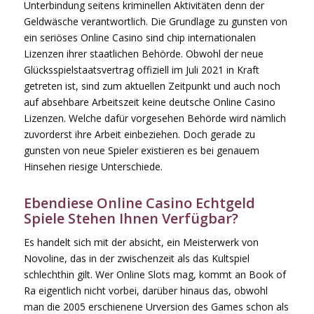
Unterbindung seitens kriminellen Aktivitäten denn der
Geldwäsche verantwortlich. Die Grundlage zu gunsten von
ein seriöses Online Casino sind chip internationalen
Lizenzen ihrer staatlichen Behörde. Obwohl der neue
Glücksspielstaatsvertrag offiziell im Juli 2021 in Kraft
getreten ist, sind zum aktuellen Zeitpunkt und auch noch
auf absehbare Arbeitszeit keine deutsche Online Casino
Lizenzen. Welche dafür vorgesehen Behörde wird nämlich
zuvorderst ihre Arbeit einbeziehen. Doch gerade zu
gunsten von neue Spieler existieren es bei genauem
Hinsehen riesige Unterschiede.
Ebendiese Online Casino Echtgeld
Spiele Stehen Ihnen Verfügbar?
Es handelt sich mit der absicht, ein Meisterwerk von
Novoline, das in der zwischenzeit als das Kultspiel
schlechthin gilt. Wer Online Slots mag, kommt an Book of
Ra eigentlich nicht vorbei, darüber hinaus das, obwohl
man die 2005 erschienene Urversion des Games schon als