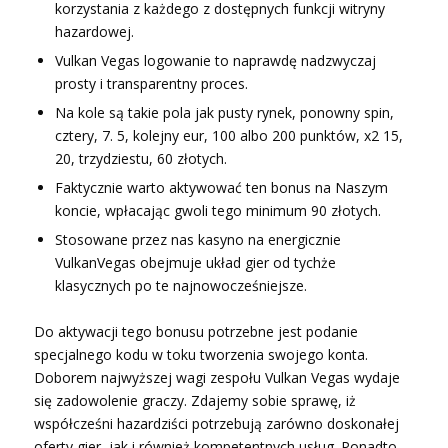
korzystania z każdego z dostępnych funkcji witryny
hazardowej.
Vulkan Vegas logowanie to naprawdę nadzwyczaj
prosty i transparentny proces.
Na kole są takie pola jak pusty rynek, ponowny spin,
cztery, 7. 5, kolejny eur, 100 albo 200 punktów, x2 15,
20, trzydziestu, 60 złotych.
Faktycznie warto aktywować ten bonus na Naszym
koncie, wpłacając gwoli tego minimum 90 złotych.
Stosowane przez nas kasyno na energicznie
VulkanVegas obejmuje układ gier od tychże
klasycznych po te najnowocześniejsze.
Do aktywacji tego bonusu potrzebne jest podanie
specjalnego kodu w toku tworzenia swojego konta.
Doborem najwyższej wagi zespołu Vulkan Vegas wydaje
się zadowolenie graczy. Zdajemy sobie sprawę, iż
współcześni hazardziści potrzebują zarówno doskonałej
oferty gier, jak i również kompetentnych usług. Ponadto