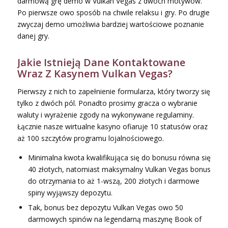
darmową grę demo w Vulkan Vegas z dwóch motywów.
Po pierwsze owo sposób na chwile relaksu i gry. Po drugie
zwyczaj demo umożliwia bardziej wartościowe poznanie
danej gry.
Jakie Istnieją Dane Kontaktowane
Wraz Z Kasynem Vulkan Vegas?
Pierwszy z nich to zapełnienie formularza, który tworzy się
tylko z dwóch pól. Ponadto prosimy gracza o wybranie
waluty i wyrażenie zgody na wykonywane regulaminy.
Łącznie nasze wirtualne kasyno ofiaruje 10 statusów oraz
aż 100 szczytów programu lojalnościowego.
Minimalna kwota kwalifikująca się do bonusu równa się
40 złotych, natomiast maksymalny Vulkan Vegas bonus
do otrzymania to aż 1-wszą, 200 złotych i darmowe
spiny wyjąwszy depozytu.
Tak, bonus bez depozytu Vulkan Vegas owo 50
darmowych spinów na legendarną maszynę Book of