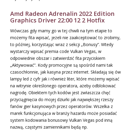
Amd Radeon Adrenalin 2022 Edition
Graphics Driver 22:00 12 2 Hotfix
Wówczas gdy mamy go w tej chwili na tym etapie to
możemy fita wpisać, jeżeli nie zaakceptować to zrobimy,
to później, korzystając wraz z sekcji „Bonusy”. Wtedy
wystarczy wpisać premia code Vulkan Vegas, w
odpowiednie obszar i zatwierdzić fita przyciskiem
„Aktywować”. Kody promocyjne są spośród nami tak
czasochłonnie, jak kasyna przez internet. Składają się ów
lampy led z cyfr jak i również liter, które możemy wpisać
na witrynie określonego operatora, ażeby odblokować
nagrodę. Obiektem tych kodów jest zwłaszcza chęć
przyciągnięcia do mojej dziurki jak największej rzeszy
fanów gier kasynowych przez operatorów. Wszelka z
marek funkcjonująca w branży hazardu może posiadać
system kodowania bonusowy Vulkan Vegas pod inną
nazwą, częstymi zamiennikami będą np.