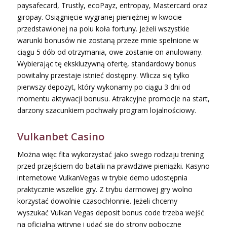
paysafecard, Trustly, ecoPayz, entropay, Mastercard oraz
giropay. Osiągnięcie wygranej pieniężnej w kwocie
przedstawionej na polu koła fortuny. Jeżeli wszystkie
warunki bonusów nie zostaną przeze mnie spełnione w
ciągu 5 dób od otrzymania, owe zostanie on anulowany.
Wybierając tę ekskluzywną ofertę, standardowy bonus
powitalny przestaje istnieć dostępny. Wlicza się tylko
pierwszy depozyt, który wykonamy po ciągu 3 dni od
momentu aktywacji bonusu. Atrakcyjne promocje na start,
darzony szacunkiem pochwały program lojalnościowy.
Vulkanbet Casino
Można więc fita wykorzystać jako swego rodzaju trening
przed przejściem do batalii na prawdziwe pieniążki. Kasyno
internetowe VulkanVegas w trybie demo udostępnia
praktycznie wszelkie gry. Z trybu darmowej gry wolno
korzystać dowolnie czasochłonnie. Jeżeli chcemy
wyszukać Vulkan Vegas deposit bonus code trzeba wejść
na oficjalną witrynę i udać się do strony poboczne