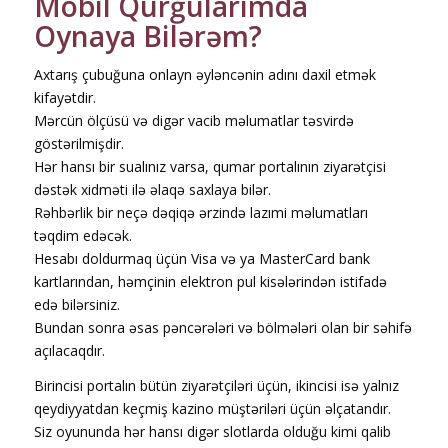
Mobil Qurğularımda
Oynaya Bilərəm?
Axtarış çubuğuna onlayn əyləncənin adını daxil etmək
kifayətdir.
Mərcün ölçüsü və digər vacib məlumatlar təsvirdə
göstərilmişdir.
Hər hansı bir sualınız varsa, qumar portalının ziyarətçisi
dəstək xidməti ilə əlaqə saxlaya bilər.
Rəhbərlik bir neçə dəqiqə ərzində lazımi məlumatları
təqdim edəcək.
Hesabı doldurmaq üçün Visa və ya MasterCard bank
kartlarından, həmçinin elektron pul kisələrindən istifadə
edə bilərsiniz.
Bundan sonra əsas pəncərələri və bölmələri olan bir səhifə
açılacaqdır.
Birincisi portalın bütün ziyarətçiləri üçün, ikincisi isə yalnız
qeydiyyatdan keçmiş kazino müştəriləri üçün əlçatandır.
Siz oyununda hər hansı digər slotlarda olduğu kimi qalib