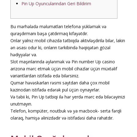
Pin Up Oyuncularından Geri Bildirim
Bu mərhələdə məlumatları telefona yükləmək və
quraşdırmanı başa çatdırmaq kifayətdir.
Onlar yalnız mobil cihazda tətbiqdə aktivləşdirilə bilər, lakin
ən əsası odur ki, onların tərkibində həqiqətən gözəl
hədiyyələr va.
Slot maşınlarında əylənmək və Pin number Up casino
arizona mərc etmək üçün mobil cihazlar üçün müxtəlif
variantlardan istifadə edə bilərsiniz.
Qumar həvəskarları rəsmi saytdan daha çox mobil
kazinodan istifadə edərək pul üçün oynayırlar.
Və təbii ki, Pin Up tətbiqi ilə hər yerdə mərc edə biləcəyinizi
unutmayın.
Telefon, kompüter, noutbuk və ya macbook- serta fərqli
olaraq, həmişə əlinizdədir və istifadəsi daha rahatdır.