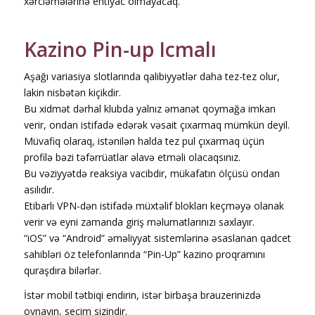
xərcləmələrinə ehtiyac olmayacaq.
Kazino Pin-up Icmalı
Aşağı variasiya slotlarında qalibiyyətlər daha tez-tez olur,
lakin nisbətən kiçikdir.
Bu xidmət dərhal klubda yalnız əmanət qoymağa imkan
verir, ondan istifadə edərək vəsait çıxarmaq mümkün deyil.
Müvafiq olaraq, istənilən halda tez pul çıxarmaq üçün
profilə bəzi təfərrüatlar əlavə etməli olacaqsınız.
Bu vəziyyətdə reaksiya vacibdir, mükafatın ölçüsü ondan
asılıdır.
Etibarlı VPN-dən istifadə müxtəlif blokları keçməyə olanak
verir və eyni zamanda giriş məlumatlarınızı saxlayır.
“iOS” və “Android” əməliyyat sistemlərinə əsaslanan qadcet
sahibləri öz telefonlarında “Pin-Up” kazino proqramını
quraşdıra bilərlər.
İstər mobil tətbiqi endirin, istər birbaşa brauzerinizdə
oynayın, seçim sizindir.