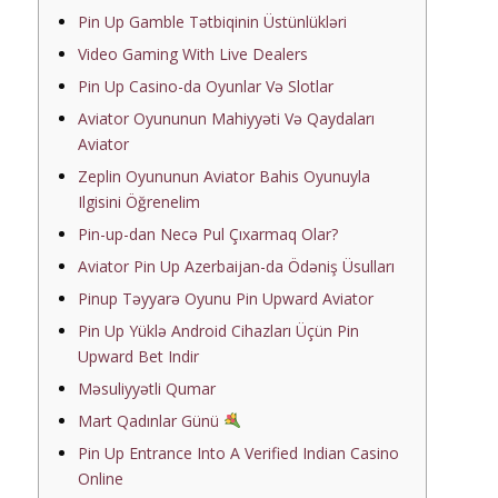
Pin Up Gamble Tətbiqinin Üstünlükləri
Video Gaming With Live Dealers
Pin Up Casino-da Oyunlar Və Slotlar
Aviator Oyununun Mahiyyəti Və Qaydaları
Aviator
Zeplin Oyununun Aviator Bahis Oyunuyla
Ilgisini Öğrenelim
Pin-up-dan Necə Pul Çıxarmaq Olar?
Aviator Pin Up Azerbaijan-da Ödəniş Üsulları
Pinup Təyyarə Oyunu Pin Upward Aviator
Pin Up Yüklə Android Cihazları Üçün Pin
Upward Bet Indir
Məsuliyyətli Qumar
Mart Qadınlar Günü
Pin Up Entrance Into A Verified Indian Casino
Online