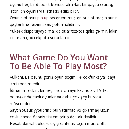
oyunu heç bir depozit bonusu almırlar, bir qayda olaraq,
istənilən oyunlarda istifadə edilə bilər.
Oyun slotlarını
pin up
seçərkən müştərilər slot maşınlarının
qaytarılma faizini əsas götürməlidirlər.
Yüksək dispersiyaya malik slotlar tez-tez qalib gəlmir, lakin
onlar ən çox cekpotu vuranlardır.
What Game Do You Want
To Be Able To Play Most?
VulkanBET özünü geniş oyun seçimi ilə çoxfunksiyalı sayt
kimi təqdim edir.
İdman mərcləri, bir neçə növ onlayn kazinolar, TVBet
bölməsində canlı oyunlar və daha çox şey burada
mövcuddur.
Saytın xüsusiyyətlərinə pul yatırmaq və çıxarmaq üçün
çoxlu sayda ödəniş sistemlərinə dəstək daxildir.
Hesab dərhal doldurulur, çıxarılması üçün müraciətlər