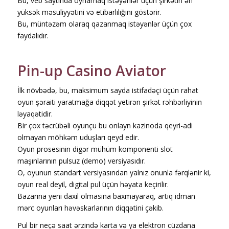
Bu, veb saytında oynamaq istəyənlər üçün şirkətin ən
yüksək məsuliyyətini və etibarlılığını göstərir.
Bu, müntəzəm olaraq qazanmaq istəyənlər üçün çox
faydalıdır.
Pin-up Casino Aviator
İlk növbədə, bu, maksimum sayda istifadəçi üçün rahat
oyun şəraiti yaratmağa diqqət yetirən şirkət rəhbərliyinin
ləyaqətidir.
Bir çox təcrübəli oyunçu bu onlayn kazinoda qeyri-adi
olmayan möhkəm uduşları qeyd edir.
Oyun prosesinin digər mühüm komponenti slot
maşınlarının pulsuz (demo) versiyasıdır.
O, oyunun standart versiyasından yalnız onunla fərqlənir ki,
oyun real deyil, digital pul üçün həyata keçirilir.
Bazarına yeni daxil olmasına baxmayaraq, artıq idman
mərc oyunları həvəskarlarının diqqətini çəkib.
Pul bir neçə saat ərzində karta və ya elektron cüzdana