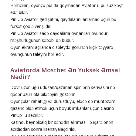
Həmçinin, oyunçu pul da qoymadan Aviator-u pulsuz kəşf
edə bilər.
Pin Up Aviator gedişatını, qaydalarını anlamaq üçün bu
fürsət çox əlverişlidir.
Pin Up Aviator sadə qaydalarla oynanılan oyundur,
məşhurluğunun səbəbi də budur.
Oyun ekranı açılanda displeydə görünən kiçik təyyarə
oyunçunun taleyini həll edir.
Aviatorda Mostbet Ən Yüksək Əmsal
Nədir?
Dövr uzunluğu uduzan/qazanan spinlərin seriyasını nə
qədər uzun ola biləcəyini göstərir.
Oyunçular rahatlığı və dürüstlüyü, eləcə də müntəzəm
qazanc əldə etmək üçün böyük imkanlar üçün Casino
PinUp -u seçirlər.
Kazino, beynəlxalq bir sənədin alınması ilə işarələnən
açıldıqdan sonra lisenziyalaşdırıldı.