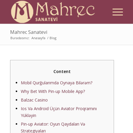
Mahrec Sanatevi
Buradasınız:
Anasayfa
/
Blog
Content
Mobil Qurğularımda Oynaya Bilərəm?
Why Bet With Pin-up Mobile App?
Balzac Casino
Ios Və Android Üçün Aviator Proqramını
Yükləyin
Pin-up Aviator: Oyun Qaydaları Və
Strategiyaları