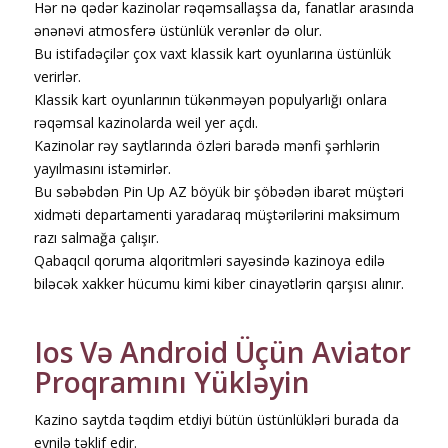
Hər nə qədər kazinolar rəqəmsallaşsa da, fanatlar arasında
ənənəvi atmosferə üstünlük verənlər də olur.
Bu istifadəçilər çox vaxt klassik kart oyunlarına üstünlük
verirlər.
Klassik kart oyunlarının tükənməyən populyarlığı onlara
rəqəmsal kazinolarda weil yer açdı.
Kazinolar rəy saytlarında özləri barədə mənfi şərhlərin
yayılmasını istəmirlər.
Bu səbəbdən Pin Up AZ böyük bir şöbədən ibarət müştəri
xidməti departamenti yaradaraq müştərilərini maksimum
razı salmağa çalışır.
Qabaqcıl qoruma alqoritmləri sayəsində kazinoya edilə
biləcək xakker hücumu kimi kiber cinayətlərin qarşısı alınır.
Ios Və Android Üçün Aviator
Proqramını Yükləyin
Kazino saytda təqdim etdiyi bütün üstünlükləri burada da
eynilə təklif edir.