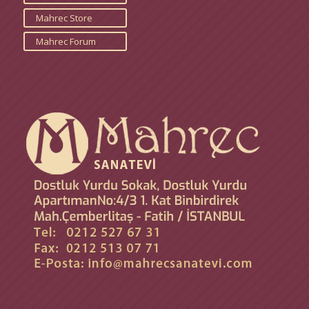
Mahrec Store
Mahrec Forum