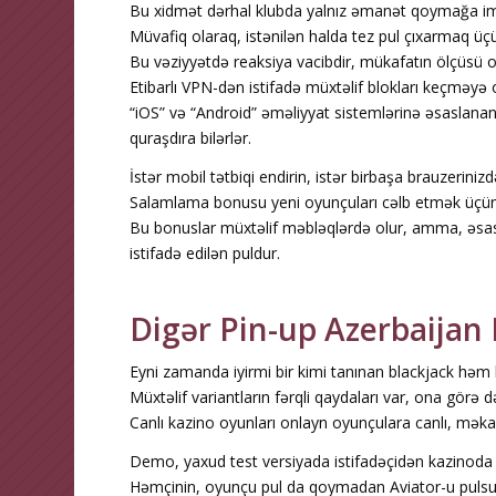
Bu xidmət dərhal klubda yalnız əmanət qoymağa imk
Müvafiq olaraq, istənilən halda tez pul çıxarmaq üçün
Bu vəziyyətdə reaksiya vacibdir, mükafatın ölçüsü on
Etibarlı VPN-dən istifadə müxtəlif blokları keçməyə 
“iOS” və “Android” əməliyyat sistemlərinə əsaslanan
quraşdıra bilərlər.
İstər mobil tətbiqi endirin, istər birbaşa brauzeriniz
Salamlama bonusu yeni oyunçuları cəlb etmək üçün k
Bu bonuslar müxtəlif məbləqlərdə olur, amma, əsa
istifadə edilən puldur.
Digər Pin-up Azerbaijan
Eyni zamanda iyirmi bir kimi tanınan blackjack həm 
Müxtəlif variantların fərqli qaydaları var, ona görə
Canlı kazino oyunları onlayn oyunçulara canlı, mək
Demo, yaxud test versiyada istifadəçidən kazinoda
Həmçinin, oyunçu pul da qoymadan Aviator-u pulsuz