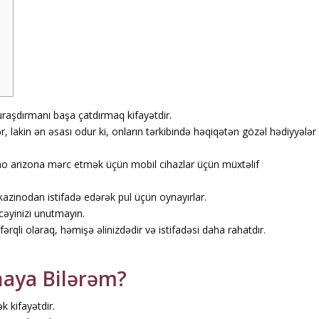
aşdırmanı başa çatdırmaq kifayətdir.
ər, lakin ən əsası odur ki, onların tərkibində həqiqətən gözəl hədiyyələr
o arizona mərc etmək üçün mobil cihazlar üçün müxtəlif
zinodan istifadə edərək pul üçün oynayırlar.
əcəyinizi unutmayın.
qli olaraq, həmişə əlinizdədir və istifadəsi daha rahatdır.
aya Bilərəm?
k kifayətdir.