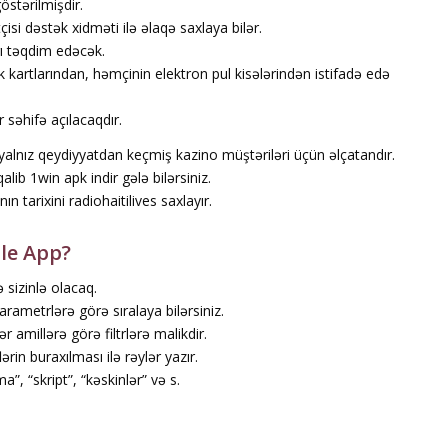
stərilmişdir.
çisi dəstək xidməti ilə əlaqə saxlaya bilər.
rı təqdim edəcək.
artlarından, həmçinin elektron pul kisələrindən istifadə edə
 səhifə açılacaqdır.
isə yalnız qeydiyyatdan keçmiş kazino müştəriləri üçün əlçatandır.
lib 1win apk indir gələ bilərsiniz.
 tarixini radiohaitilives saxlayır.
le App?
sizinlə olacaq.
rametrlərə görə sıralaya bilərsiniz.
ər amillərə görə filtrlərə malikdir.
rin buraxılması ilə rəylər yazır.
”, “skript”, “kəskinlər” və s.