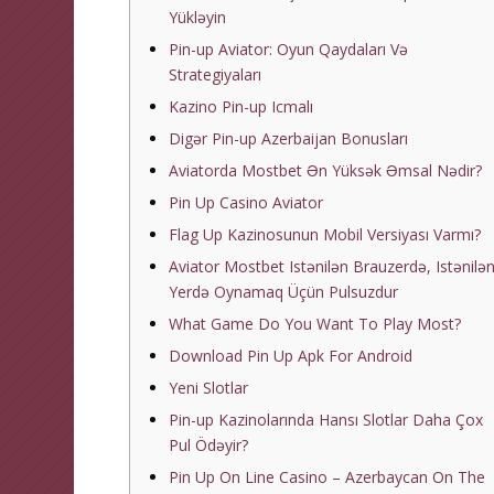
Yükləyin
Pin-up Aviator: Oyun Qaydaları Və
Strategiyaları
Kazino Pin-up Icmalı
Digər Pin-up Azerbaijan Bonusları
Aviatorda Mostbet Ən Yüksək Əmsal Nədir?
Pin Up Casino Aviator
Flag Up Kazinosunun Mobil Versiyası Varmı?
Aviator Mostbet Istənilən Brauzerdə, Istənilə
Yerdə Oynamaq Üçün Pulsuzdur
What Game Do You Want To Play Most?
Download Pin Up Apk For Android
Yeni Slotlar
Pin-up Kazinolarında Hansı Slotlar Daha Çox
Pul Ödəyir?
Pin Up On Line Casino – Azerbaycan On The