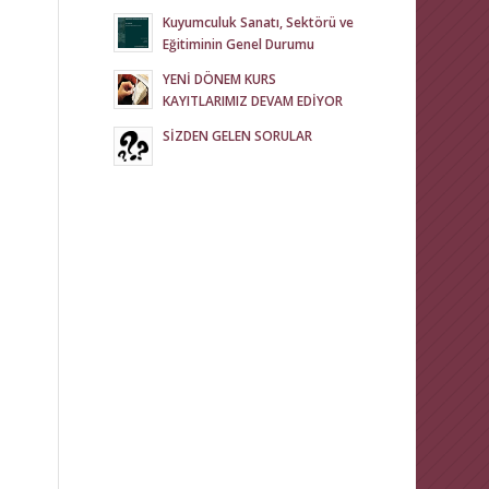
Kuyumculuk Sanatı, Sektörü ve
Eğitiminin Genel Durumu
YENİ DÖNEM KURS
KAYITLARIMIZ DEVAM EDİYOR
SİZDEN GELEN SORULAR