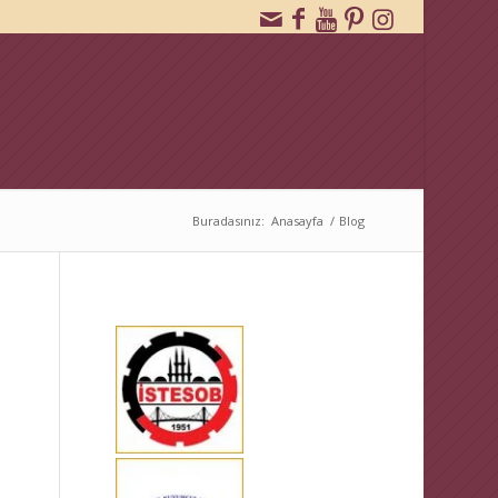
Buradasınız:
Anasayfa
/
Blog