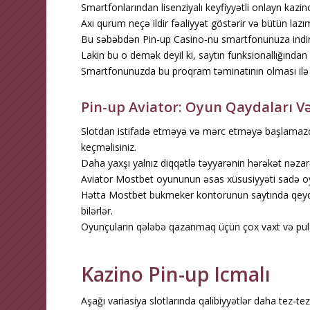
Smartfonlarından lisenziyalı keyfiyyətli onlayn kazino
Axı qurum neçə ildir fəaliyyət göstərir və bütün lazımi
Bu səbəbdən Pin-up Casino-nu smartfonunuza indir
Lakin bu o demək deyil ki, saytın funksionallığından 
Smartfonunuzda bu proqram təminatının olması ilə
Pin-up Aviator: Oyun Qaydaları Və
Slotdan istifadə etməyə və mərc etməyə başlamaz
keçməlisiniz.
Daha yaxşı yalnız diqqətlə təyyarənin hərəkət nəzarə
Aviator Mostbet oyununun əsas xüsusiyyəti sadə o
Hətta Mostbet bukmeker kontorunun saytında qeyd
bilərlər.
Oyunçuların qələbə qazanmaq üçün çox vaxt və pul
Kazino Pin-up Icmalı
Aşağı variasiya slotlarında qalibiyyətlər daha tez-tez 