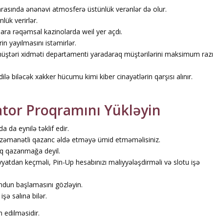
arasında ənənəvi atmosferə üstünlük verənlər də olur.
lük verirlər.
lara rəqəmsal kazinolarda weil yer açdı.
in yayılmasını istəmirlər.
üştəri xidməti departamenti yaradaraq müştərilərini maksimum razı
ə biləcək xakker hücumu kimi kiber cinayətlərin qarşısı alınır.
ator Proqramını Yükləyin
 da eynilə təklif edir.
kin zəmanətli qazanc əldə etməyə ümid etməməlisiniz.
aq qazanmağa deyil.
yatdan keçməli, Pin-Up hesabınızı maliyyələşdirməli və slotu işə
ndun başlamasını gözləyin.
şə salına bilər.
edilməsidir.