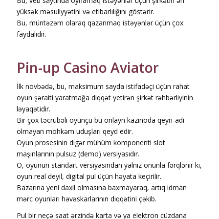
Bu, veb saytında oynamaq istəyənlər üçün şirkətin ən
yüksək məsuliyyətini və etibarlılığını göstərir.
Bu, müntəzəm olaraq qazanmaq istəyənlər üçün çox
faydalıdır.
Pin-up Casino Aviator
İlk növbədə, bu, maksimum sayda istifadəçi üçün rahat
oyun şəraiti yaratmağa diqqət yetirən şirkət rəhbərliyinin
ləyaqətidir.
Bir çox təcrübəli oyunçu bu onlayn kazinoda qeyri-adi
olmayan möhkəm uduşları qeyd edir.
Oyun prosesinin digər mühüm komponenti slot
maşınlarının pulsuz (demo) versiyasıdır.
O, oyunun standart versiyasından yalnız onunla fərqlənir ki,
oyun real deyil, digital pul üçün həyata keçirilir.
Bazarına yeni daxil olmasına baxmayaraq, artıq idman
mərc oyunları həvəskarlarının diqqətini çəkib.
Pul bir neçə saat ərzində karta və ya elektron cüzdana