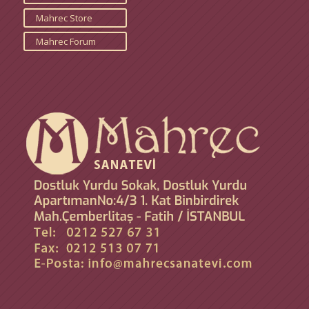
Mahrec Store
Mahrec Forum