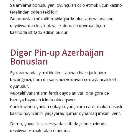
Salamlama bonusu yeni oyunçuları cəlb etmək üçün kazino
tərəfindən edilən təklifdir.
Bu bonuslar müxtəlif məbləqlərdə olur, amma, əsasən,
qeydiyyatdan keçmək və ilk depoziti qoymaq üçün
kazinoda istifadə edilən puldur.
Digər Pin-up Azerbaijan
Bonusları
Eyni zamanda iyirmi bir kimi tanınan blackjack həm
bacarığınızı, həm də şansınızı yoxlayan çox əyləncəli kart
oyunudur.
Müxtəlif variantların fərqli qaydaları var, ona görə də
həmişə həyəcan içində olacaqsınız.
Canlı kazino oyunları onlayn oyunçulara canlı, məkan-əsaslı
kazino həyəcanını yaşayaraq qumar oynamaq imkanı verir.
Demo, yaxud test versiyada istifadəçidən kazinoda
qeydiyyat etmək tələb olunmur.