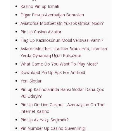
Kazino Pin-up Icmalı
Digər Pin-up Azerbaijan Bonusları
Aviatorda Mostbet Ən Yüksək Əmsal Nədir?
Pin Up Casino Aviator
Flag Up Kazinosunun Mobil Versiyası Varmı?
Aviator Mostbet Istənilən Brauzerdə, Istənilən
Yerdə Oynamaq Üçün Pulsuzdur
What Game Do You Want To Play Most?
Download Pin Up Apk For Android
Yeni Slotlar
Pin-up Kazinolarında Hansı Slotlar Daha Çox
Pul Ödəyir?
Pin Up On Line Casino – Azerbaycan On The
Internet Kazino
Pin Up Az Yaxşı Seçimdir?
Pin Number Up Casino Güvenilirliği