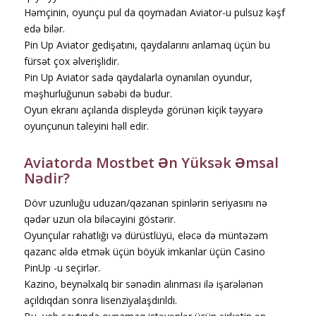
Həmçinin, oyunçu pul da qoymadan Aviator-u pulsuz kəşf
edə bilər.
Pin Up Aviator gedişatını, qaydalarını anlamaq üçün bu
fürsət çox əlverişlidir.
Pin Up Aviator sadə qaydalarla oynanılan oyundur,
məşhurluğunun səbəbi də budur.
Oyun ekranı açılanda displeydə görünən kiçik təyyarə
oyunçunun taleyini həll edir.
Aviatorda Mostbet Ən Yüksək Əmsal
Nədir?
Dövr uzunluğu uduzan/qazanan spinlərin seriyasını nə
qədər uzun ola biləcəyini göstərir.
Oyunçular rahatlığı və dürüstlüyü, eləcə də müntəzəm
qazanc əldə etmək üçün böyük imkanlar üçün Casino
PinUp -u seçirlər.
Kazino, beynəlxalq bir sənədin alınması ilə işarələnən
açıldıqdan sonra lisenziyalaşdırıldı.