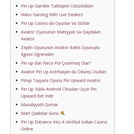
Pin Up Gamble Tətbiqinin Üstünlükləri
Video Gaming With Live Dealers
Pin Up Casino-da Oyunlar Və Slotlar
Aviator Oyununun Mahiyyəti Və Qaydaları
Aviator
Zeplin Oyununun Aviator Bahis Oyunuyla
Ilgisini Öğrenelim
Pin-up-dan Necə Pul Çıxarmaq Olar?
Aviator Pin Up Azerbaijan-da Ödəniş Üsulları
Pinup Təyyarə Oyunu Pin Upward Aviator
Pin Up Yüklə Android Cihazları Üçün Pin
Upward Bet Indir
Məsuliyyətli Qumar
Mart Qadınlar Günü
Pin Up Entrance Into A Verified Indian Casino
Online