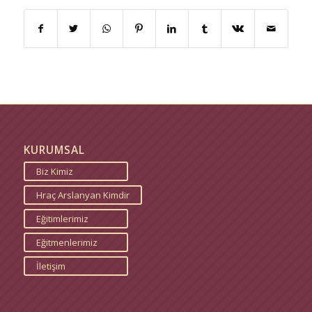
KURUMSAL
Biz Kimiz
Hraç Arslanyan Kimdir
Eğitimlerimiz
Eğitmenlerimiz
İletişim