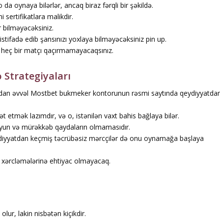
 da oynaya bilərlər, ancaq biraz fərqli bir şəkildə.
 sertifikatlara malikdir.
 bilməyəcəksiniz.
istifadə edib şansınızı yoxlaya bilməyəcəksiniz pin up.
 heç bir matçı qaçırmamayacaqsınız.
 Strategiyaları
dan əvvəl Mostbet bukmeker kontorunun rəsmi saytında qeydiyyatda
t etmək lazımdır, və o, istənilən vaxt bahis bağlaya bilər.
yun və mürəkkəb qaydaların olmamasıdır.
iyyatdan keçmiş təcrübəsiz mərcçilər də onu oynamağa başlaya
 xərcləmələrinə ehtiyac olmayacaq.
olur, lakin nisbətən kiçikdir.