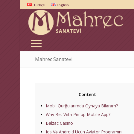
Türkçe
English
Mahrec Sanatevi
Content
Mobil Qurğularımda Oynaya Bilərəm?
Why Bet With Pin-up Mobile App?
Balzac Casino
Ios Və Android Üçün Aviator Proqramını