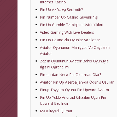
Internet Kazino
Pin Up Az Yaxşı Seçimdir?
Pin Number Up Casino Güvenilirliği
Pin Up Gamble Tətbiqinin Üstünlükləri
Video Gaming With Live Dealers
Pin Up Casino-da Oyunlar Və Slotlar
Aviator Oyununun Mahiyyəti Və Qaydaları
Aviator
Zeplin Oyununun Aviator Bahis Oyunuyla
Ilgisini Öğrenelim
Pin-up-dan Necə Pul Çıxarmaq Olar?
Aviator Pin Up Azerbaijan-da Ödəniş Üsulları
Pinup Təyyarə Oyunu Pin Upward Aviator
Pin Up Yüklə Android Cihazları Üçün Pin
Upward Bet Indir
Məsuliyyətli Qumar