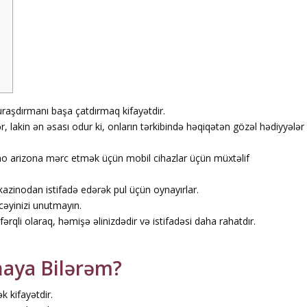
aşdırmanı başa çatdırmaq kifayətdir.
ər, lakin ən əsası odur ki, onların tərkibində həqiqətən gözəl hədiyyələr
o arizona mərc etmək üçün mobil cihazlar üçün müxtəlif
zinodan istifadə edərək pul üçün oynayırlar.
əcəyinizi unutmayın.
qli olaraq, həmişə əlinizdədir və istifadəsi daha rahatdır.
aya Bilərəm?
k kifayətdir.