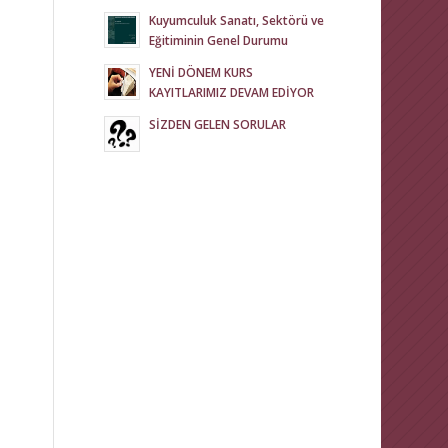
Kuyumculuk Sanatı, Sektörü ve
Eğitiminin Genel Durumu
YENİ DÖNEM KURS
KAYITLARIMIZ DEVAM EDİYOR
SİZDEN GELEN SORULAR