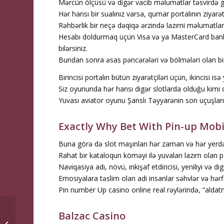
Mərcün ölçüsü və digər vacib məlumatlar təsvirdə gö
Hər hansı bir sualınız varsa, qumar portalının ziyarət
Rəhbərlik bir neçə dəqiqə ərzində lazımi məlumatla
Hesabı doldurmaq üçün Visa və ya MasterCard bank k
bilərsiniz.
Bundan sonra əsas pəncərələri və bölmələri olan bir
Birincisi portalın bütün ziyarətçiləri üçün, ikincisi 
Siz oyununda hər hansı digər slotlarda olduğu kimi qa
Yuvası aviator oyunu Şanslı Təyyarənin son uçuşlarının
Exactly Why Bet With Pin-up Mobi
Buna görə də slot maşınları hər zaman və hər yerdə 
Rahat bir kataloqun köməyi ilə yuvaları lazım olan pa
Naviqasiya adı, növü, inkişaf etdiricisi, yeniliyi və dig
Emosiyalara təslim olan adi insanlar səhvlər və hərflə
Pin number Up casino online real rəylərində, “aldatma
Balzac Casino