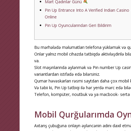
Mart Qadınlar Günü
Pin Up Entrance Into A Verified Indian Casino
Online
Pin Up Oyuncularından Geri Bildirim
Bu mərhələdə məlumatları telefona yükləmək və qur
Onlar yalnız mobil cihazda tətbiqdə aktivləşdirilə bil
va.
Slot maşınlarında əylənmək və Pin number Up casin
variantlardan istifadə edə bilərsiniz.
Qumar həvəskarları rəsmi saytdan daha çox mobil ka
Və təbii ki, Pin Up tətbiqi ilə hər yerdə mərc edə bil
Telefon, kompüter, noutbuk və ya macbook- serta fər
Mobil Qurğularımda Oyn
Axtarış çubuğuna onlayn əyləncənin adını daxil etmə