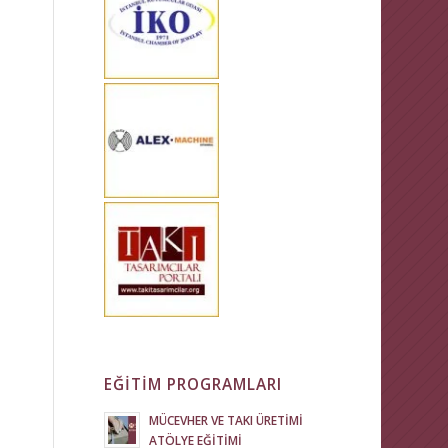
EĞİTİM PROGRAMLARI
MÜCEVHER VE TAKI ÜRETİMİ
ATÖLYE EĞİTİMİ