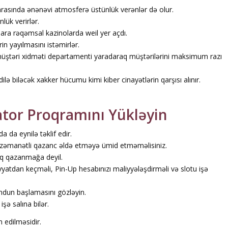
arasında ənənəvi atmosferə üstünlük verənlər də olur.
lük verirlər.
lara rəqəmsal kazinolarda weil yer açdı.
in yayılmasını istəmirlər.
üştəri xidməti departamenti yaradaraq müştərilərini maksimum razı
ə biləcək xakker hücumu kimi kiber cinayətlərin qarşısı alınır.
ator Proqramını Yükləyin
 da eynilə təklif edir.
kin zəmanətli qazanc əldə etməyə ümid etməməlisiniz.
aq qazanmağa deyil.
yatdan keçməli, Pin-Up hesabınızı maliyyələşdirməli və slotu işə
ndun başlamasını gözləyin.
şə salına bilər.
edilməsidir.