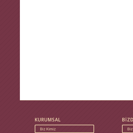
KURUMSAL
BİZ
Biz Kimiz
Bi