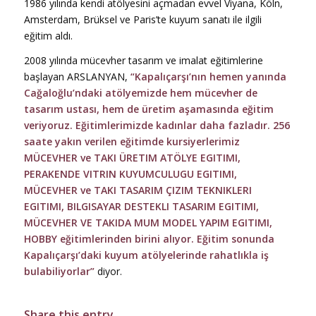
1986 yılında kendi atölyesini açmadan evvel Viyana, Köln,
Amsterdam, Brüksel ve Paris’te kuyum sanatı ile ilgili
eğitim aldı.
2008 yılında mücevher tasarım ve imalat eğitimlerine
başlayan ARSLANYAN,
“Kapalıçarşı’nın hemen yanında
Cağaloğlu’ndaki atölyemizde hem mücevher de
tasarım ustası, hem de üretim aşamasında eğitim
veriyoruz. Eğitimlerimizde kadınlar daha fazladır. 256
saate yakın verilen eğitimde kursiyerlerimiz
MÜCEVHER ve TAKI ÜRETIM ATÖLYE EGITIMI,
PERAKENDE VITRIN KUYUMCULUGU EGITIMI,
MÜCEVHER ve TAKI TASARIM ÇIZIM TEKNIKLERI
EGITIMI, BILGISAYAR DESTEKLI TASARIM EGITIMI,
MÜCEVHER VE TAKIDA MUM MODEL YAPIM EGITIMI,
HOBBY eğitimlerinden birini alıyor. Eğitim sonunda
Kapalıçarşı’daki kuyum atölyelerinde rahatlıkla iş
bulabiliyorlar”
diyor.
Share this entry