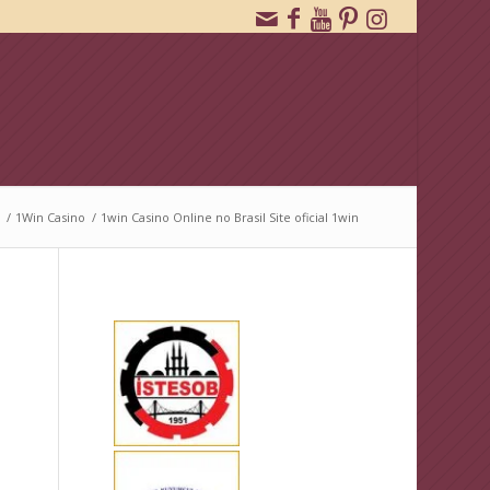
/
1Win Casino
/
1win Casino Online no Brasil Site oficial 1win