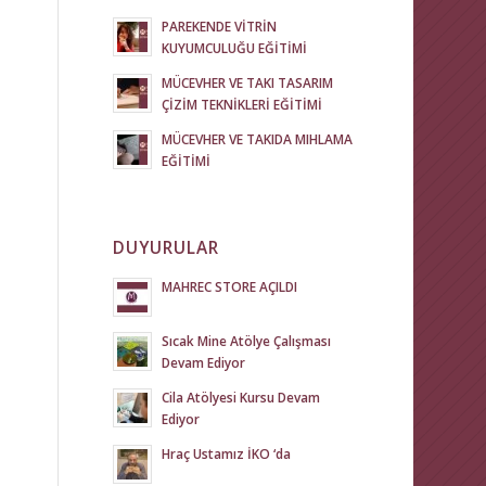
PAREKENDE VİTRİN
KUYUMCULUĞU EĞİTİMİ
MÜCEVHER VE TAKI TASARIM
ÇİZİM TEKNİKLERİ EĞİTİMİ
MÜCEVHER VE TAKIDA MIHLAMA
EĞİTİMİ
DUYURULAR
MAHREC STORE AÇILDI
Sıcak Mine Atölye Çalışması
Devam Ediyor
Cila Atölyesi Kursu Devam
Ediyor
Hraç Ustamız İKO ‘da