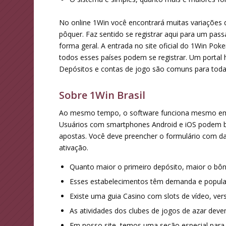
No online 1Win você encontrará muitas variações 
pôquer. Faz sentido se registrar aqui para um pa
forma geral. A entrada no site oficial do 1Win Pok
todos esses países podem se registrar. Um portal 
Depósitos e contas de jogo são comuns para todas
Sobre 1Win Brasil
Ao mesmo tempo, o software funciona mesmo em 
Usuários com smartphones Android e iOS podem ba
apostas. Você deve preencher o formulário com dad
ativação.
Quanto maior o primeiro depósito, maior o bônu
Esses estabelecimentos têm demanda e popularid
Existe uma guia Casino com slots de vídeo, ver
As atividades dos clubes de jogos de azar deve
Em nosso site, temos uma seção especial para o