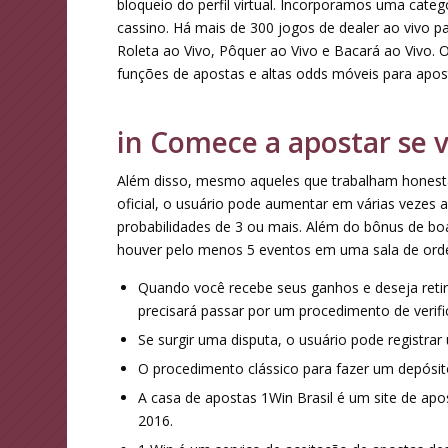
bloqueio do perfil virtual. Incorporamos uma cate
cassino. Há mais de 300 jogos de dealer ao vivo pa
Roleta ao Vivo, Pôquer ao Vivo e Bacará ao Vivo. O
funções de apostas e altas odds móveis para apo
in Comece a apostar se v
Além disso, mesmo aqueles que trabalham honesta
oficial, o usuário pode aumentar em várias vezes
probabilidades de 3 ou mais. Além do bônus de boa
houver pelo menos 5 eventos em uma sala de ord
Quando você recebe seus ganhos e deseja retirá
precisará passar por um procedimento de verifi
Se surgir uma disputa, o usuário pode registra
O procedimento clássico para fazer um depósit
A casa de apostas 1Win Brasil é um site de apo
2016.