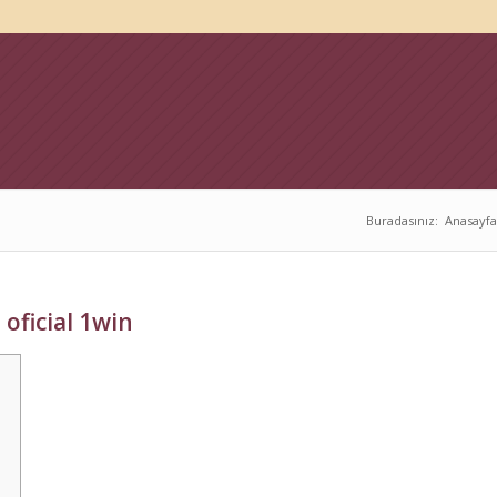
Buradasınız:
Anasayfa
 oficial 1win