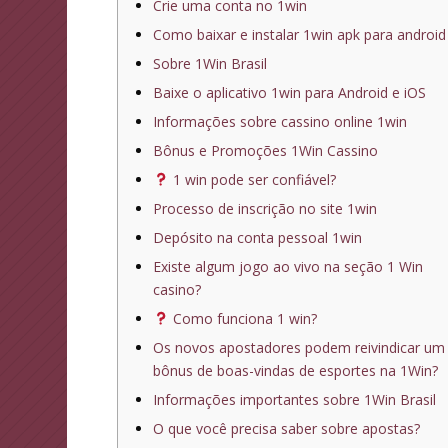
Crie uma conta no 1win
Como baixar e instalar 1win apk para android
Sobre 1Win Brasil
Baixe o aplicativo 1win para Android e iOS
Informações sobre cassino online 1win
Bônus e Promoções 1Win Cassino
1 win pode ser confiável?
Processo de inscrição no site 1win
Depósito na conta pessoal 1win
Existe algum jogo ao vivo na seção 1 Win
casino?
Como funciona 1 win?
Os novos apostadores podem reivindicar um
bônus de boas-vindas de esportes na 1Win?
Informações importantes sobre 1Win Brasil
O que você precisa saber sobre apostas?