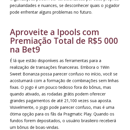
peculiaridades e nuances, se desconhecer quais o jogador
pode enfrentar alguns problemas no futuro.
Aproveite a Ipools com
Premiação Total de R$5 000
na Bet9
É lá que estão disponíveis as ferramentas para a
realização de transações financeiras. Embora o 1Win
Sweet Bonanza possa parecer confuso no início, você se
acostumará com a formação de combinações sem linhas
fixas. O jogo é um pouco tedioso fora do bônus, mas
quando ativado, as rodadas grátis podem oferecer
grandes pagamentos de até 21,100 vezes sua aposta.
Visivelmente, o jogo pode parecer confuso, mas é uma
ótima opção para os fãs da Pragmatic Play. Quando os
fundos forem depositados, o usuário brasileiro receberá
um bônus de boas-vindas.