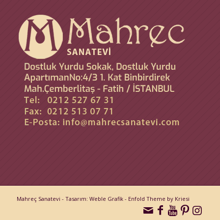
Mahreç Sanatevi -
Tasarım: Weble Grafik
-
Enfold Theme by Kriesi