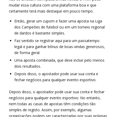
mudar essa cultura com uma plataforma boa e que
certamente terá mais destaque em pouco tempo.
Então, gerar um cupom e fazer uma aposta na Liga
dos Campeões de futebol ou em um torneio regional
de dardos é bastante simples.
Faz sentido se registrar aqui para um passatempo
legal e para ganhar bônus de boas-vindas generosos,
de forma geral.
Uma aposta combinada, que deve incluir pelo menos
dois resultados.
Depois disso, o apostador pode usar sua conta e
fechar negócios para qualquer evento esportivo.
Depois disso, o apostador pode usar sua conta e fechar
negócios para qualquer evento esportivo. No entanto,
nem todas as casas de apostas têm condições tão
simples de registo. Assim, por exemplo, algumas
organizações podem ser caracterizadas por suas próprias