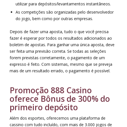
utilizar para depósitos/levantamentos instantâneos.
As competições são organizadas pelo desenvolvedor
do jogo, bem como por outras empresas.
Depois de fazer uma aposta, tudo o que você precisa
fazer é esperar por todos os resultados adicionados ao
boletim de apostas. Para ganhar uma única aposta, deve
ser feita uma previsão correta. Se todas as seleções
forem previstas corretamente, o pagamento de um
expresso é feito. Com sistemas, mesmo que se preveja
mais de um resultado errado, o pagamento é possível.
Promoção 888 Casino
oferece Bônus de 300% do
primeiro depósito
Além dos esportes, oferecemos uma plataforma de
cassino com tudo incluído, com mais de 3.000 jogos de