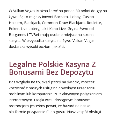
W Vulkan Vegas Można liczyć na ponad 30 pokoi do gry na
żywo. Są to między innymi Baccarat Lobby, Casino
Holdem, Blackjack, Common Draw Blackjack, Roulette,
Poker, Live Lotery, jak i Keno Live. Gry na żywo od
Betgames i TVBet mają osobne miejsce na stronie
kasyna. W przypadku kasyna na żywo Vulkan Vegas
dostarcza wysoki poziom jakości.
Legalne Polskie Kasyna Z
Bonusami Bez Depozytu
Bez względu na to, skąd jesteś na świecie, możesz
korzystać z naszych usług na dowolnym urządzeniu
mobilnym lub komputerze PC z aktywnym połączeniem
internetowym. Dzięki wielu dostępnym bonusom i
promocjom jesteśmy pewni, że hazard na naszej
platformie przypadnie Ci do gustu. Nasz zespół obsługi