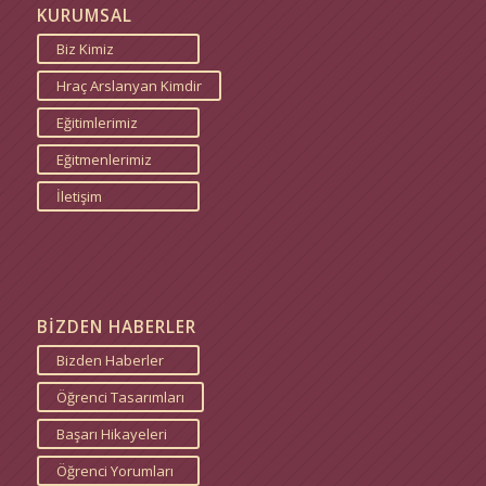
KURUMSAL
Biz Kimiz
Hraç Arslanyan Kimdir
Eğitimlerimiz
Eğitmenlerimiz
İletişim
BİZDEN HABERLER
Bizden Haberler
Öğrenci Tasarımları
Başarı Hikayeleri
Öğrenci Yorumları