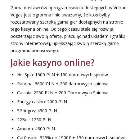
Gama dostawców oprogramowania dostępnych w Vulkan
Vegas jest ogromna i nie uważamy, że ktoś byłby
rozczarowany szeroką gamą gier dostępnych na stronie
tego kasyna online. Od tego czasu stale się rozwija,
poszerzając swoją ofertę, pracując nad układem i grafiką
strony internetowej, upiększając swoją szeroką gamę
programu bonusowego.
Jakie kasyno online?
HellSpin: 1600 PLN + 150 darmowych spinów.
Rabona: 3600 PLN + 200 darmowych spinów.
Casinia: 2250 PLN + 200 Darmowych Spinów.
Energy casino: 2000 PLN.
5Gringos: 4500 PLN.
22Bet: 1250 PLN.
Amunra: 4300 PLN.
CatCasino: 325% do 1900€ + 150 darmowych spinów.