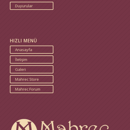
Duyurular
HIZLI MENÜ
Anasayfa
İletişim
Galeri
Mahrec Store
Mahrec Forum