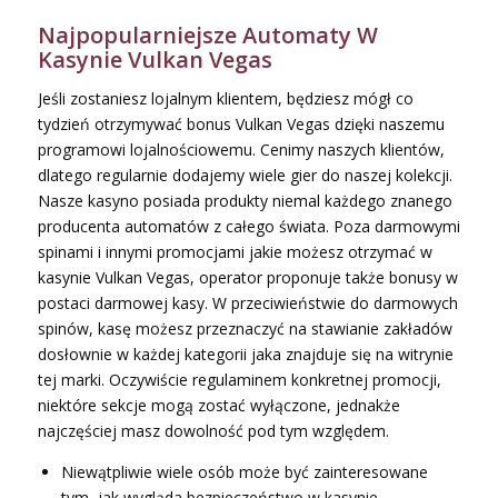
Najpopularniejsze Automaty W
Kasynie Vulkan Vegas
Jeśli zostaniesz lojalnym klientem, będziesz mógł co
tydzień otrzymywać bonus Vulkan Vegas dzięki naszemu
programowi lojalnościowemu. Cenimy naszych klientów,
dlatego regularnie dodajemy wiele gier do naszej kolekcji.
Nasze kasyno posiada produkty niemal każdego znanego
producenta automatów z całego świata. Poza darmowymi
spinami i innymi promocjami jakie możesz otrzymać w
kasynie Vulkan Vegas, operator proponuje także bonusy w
postaci darmowej kasy. W przeciwieństwie do darmowych
spinów, kasę możesz przeznaczyć na stawianie zakładów
dosłownie w każdej kategorii jaka znajduje się na witrynie
tej marki. Oczywiście regulaminem konkretnej promocji,
niektóre sekcje mogą zostać wyłączone, jednakże
najczęściej masz dowolność pod tym względem.
Niewątpliwie wiele osób może być zainteresowane
tym, jak wygląda bezpieczeństwo w kasynie