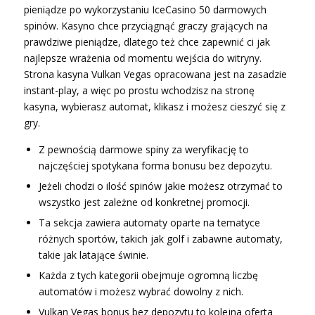
pieniądze po wykorzystaniu IceCasino 50 darmowych
spinów. Kasyno chce przyciągnąć graczy grających na
prawdziwe pieniądze, dlatego też chce zapewnić ci jak
najlepsze wrażenia od momentu wejścia do witryny.
Strona kasyna Vulkan Vegas opracowana jest na zasadzie
instant-play, a więc po prostu wchodzisz na stronę
kasyna, wybierasz automat, klikasz i możesz cieszyć się z
gry.
Z pewnością darmowe spiny za weryfikację to
najczęściej spotykana forma bonusu bez depozytu.
Jeżeli chodzi o ilość spinów jakie możesz otrzymać to
wszystko jest zależne od konkretnej promocji.
Ta sekcja zawiera automaty oparte na tematyce
różnych sportów, takich jak golf i zabawne automaty,
takie jak latające świnie.
Każda z tych kategorii obejmuje ogromną liczbę
automatów i możesz wybrać dowolny z nich.
Vulkan Vegas bonus bez depozytu to kolejna oferta