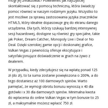
mógł jej zrealizować? Powinieneś jak najszybciej
skontaktować się z pomocą techniczną, która świadczy
pomoc również w naszym rodzimym języku. Wszystko to
jest możliwe za sprawą zastosowania języka znaczników
HTML5, który idealnie dopasowuje grę do ekranu danego
urządzenia. Dla tych, którzy szukają bardziej intensywnej
sesji hazardowej, dostępne są również gry specjalne, takie
jak Poker, Dream Catcher, Monopoly Live i Deal or No
Deal. Dzięki szerokiej gamie opcji i doskonałej grafice,
Vulkan Vegas z pewnością oferuje ekscytujące i
satysfakcjonujące doświadczenie w grach na żywo z
dealerem.
W przypadku, kiedy zdecydujesz się na wpłatę ponad 125
zł (do zł), to ta suma zostanie powiększona o 200%, a do
tego dostaniesz aż 100 darmowych spinów. Warto
pamiętać, że wymogi obrotu bonusu wynoszą x 40 dla
gotówki i x 30 dla darmowych spinów. Minimalna kwota
do wpłacenia do online Vulkan Vegas w tym bonusie to 25
zł, a maksymalnie możesz wpłacić 750 zł.