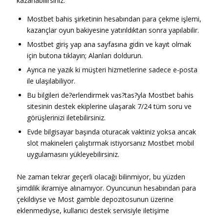
kazanabilirsiniz.
Mostbet bahis şirketinin hesabından para çekme işlemi,
kazançlar oyun bakiyesine yatırıldıktan sonra yapılabilir.
Mostbet giriş yap ana sayfasına gidin ve kayıt olmak
için butona tıklayın; Alanları doldurun.
Ayrıca ne yazık ki müşteri hizmetlerine sadece e-posta
ile ulaşılabiliyor.
Bu bilgileri de?erlendirmek vas?tas?yla Mostbet bahis
sitesinin destek ekiplerine ulaşarak 7/24 tüm soru ve
görüşlerinizi iletebilirsiniz.
Evde bilgisayar başında oturacak vaktiniz yoksa ancak
slot makineleri çalıştırmak istiyorsanız Mostbet mobil
uygulamasını yükleyebilirsiniz.
Ne zaman tekrar geçerli olacağı bilinmiyor, bu yüzden
şimdilik ikramiye alınamıyor. Oyuncunun hesabından para
çekildiyse ve Most gamble depozitosunun üzerine
eklenmediyse, kullanıcı destek servisiyle iletişime