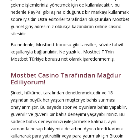
çekme işlemlerinizi yönetmek için de kullanılacaktır, bu
nedenle PayPal gibi aşina olduğunuz bir markayı kullanmak
sobre iyisidir. Usta editörler tarafından oluşturulan Mostbet
güncel giriş adresimiz oldukça kazandıran online casino
sitesidir.
Bu nedenle, Mostbett bonosu gibi tahviller, sözde tahvil
koşullarıyla bağlantılıdır. Ne yazık ki, Mostbet TR’nin
Mostbet Türkiye bonusu net olarak işaretlenmemiş.
Mostbet Casino Tarafından Mağdur
Ediliyorum!
Şirket, hükümet tarafından denetlenmektedir ve 18
yaşından büyük her yaştan müşteriye bahis sunması
onaylanmıştır. Bu sayede spor ve oyunlara bahis yapabilir,
güvenilir ve güvenli bir bahis deneyimi yaşayabilirsiniz. Bu
sadece bahis deneyiminizi iyileştirmekle kalmaz, aynı
zamanda hesap bakiyenizi de artırır. Ayrıca kredi kartınızı
kullanarak para yatırabilir veya para yatırmak için Bitcoin