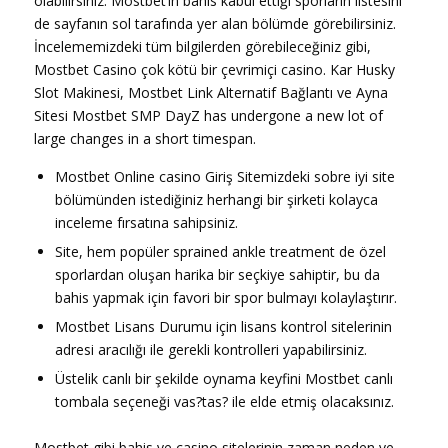
olabilirsiniz. Mostbet’in bahis kabul ettiği sporların listesini
de sayfanın sol tarafında yer alan bölümde görebilirsiniz.
İncelememizdeki tüm bilgilerden görebileceğiniz gibi,
Mostbet Casino çok kötü bir çevrimiçi casino. Kar Husky
Slot Makinesi, Mostbet Link Alternatif Bağlantı ve Ayna
Sitesi Mostbet SMP DayZ has undergone a new lot of
large changes in a short timespan.
Mostbet Online casino Giriş Sitemizdeki sobre iyi site
bölümünden istediğiniz herhangi bir şirketi kolayca
inceleme fırsatına sahipsiniz.
Site, hem popüler sprained ankle treatment de özel
sporlardan oluşan harika bir seçkiye sahiptir, bu da
bahis yapmak için favori bir spor bulmayı kolaylaştırır.
Mostbet Lisans Durumu için lisans kontrol sitelerinin
adresi aracılığı ile gerekli kontrolleri yapabilirsiniz.
Üstelik canlı bir şekilde oynama keyfini Mostbet canlı
tombala seçeneği vas?tas? ile elde etmiş olacaksınız.
Mostbet gibi bahis ve casino sitelerinin zaman neden ve