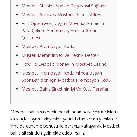
Mostbet Sitesine Vpn Ile Giriş Nasıl Sağlanır
Mostbet Archives Mostbet Güncel Adres
Hızlı Operasyon, Uygun Mevduat Empieza
Para Çekme Yöntemleri, Anında Gelirin
Çekilmesi
Mostbet Promosyon Kodu
Müşteri Memnuniyeti Ve Teknik Destek
How To Deposit Money In Mostbet Casino
Mostbet Promosyon Kodu Yılında Başarılı
Spor Bahisleri İçin Mostbet Promosyon Kodu
Mostbet Bahis Şirketinin Iyi Ve Kötü Tarafları
Mostbet bahis şirketinin hesabından para çekme işlemi,
kazançlar oyun bakiyesine yatırıldıktan sonra yapılabilir.
Yine de deneme bonusu ile paranızı katlayarak Mostbet
bahis sitesinden gelir elde edebilirsiniz.