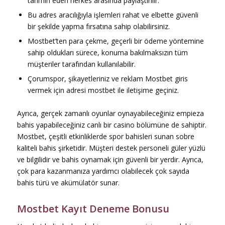
tahmin eden herkes arasında paylaştırılır.
Bu adres aracılığıyla işlemleri rahat ve elbette güvenli
bir şekilde yapma fırsatına sahip olabilirsiniz.
Mostbet’ten para çekme, geçerli bir ödeme yöntemine
sahip oldukları sürece, konuma bakılmaksızın tüm
müşteriler tarafından kullanılabilir.
Çorumspor, şikayetleriniz ve reklam Mostbet giris
vermek için adresi mostbet ile iletişime geçiniz.
Ayrıca, gerçek zamanlı oyunlar oynayabileceğiniz empieza
bahis yapabileceğiniz canlı bir casino bölümüne de sahiptir.
Mostbet, çeşitli etkinliklerde spor bahisleri sunan sobre
kaliteli bahis şirketidir. Müşteri destek personeli güler yüzlü
ve bilgilidir ve bahis oynamak için güvenli bir yerdir. Ayrıca,
çok para kazanmanıza yardımcı olabilecek çok sayıda
bahis türü ve akümülatör sunar.
Mostbet Kayıt Deneme Bonusu