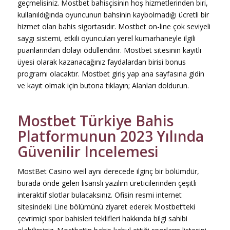
geçmelisiniz. Mostbet bahisçisinin hoş hizmetlerinden biri,
kullanıldığında oyuncunun bahsinin kaybolmadığı ücretli bir
hizmet olan bahis sigortasıdır. Mostbet on-line çok seviyeli
saygı sistemi, etkili oyuncuları yerel kumarhaneyle ilgili
puanlarından dolayı ödüllendirir. Mostbet sitesinin kayıtlı
üyesi olarak kazanacağınız faydalardan birisi bonus
programı olacaktır. Mostbet giriş yap ana sayfasına gidin
ve kayıt olmak için butona tıklayın; Alanları doldurun.
Mostbet Türkiye Bahis
Platformunun 2023 Yılında
Güvenilir Incelemesi
MostBet Casino weil aynı derecede ilginç bir bölümdür,
burada önde gelen lisanslı yazılım üreticilerinden çeşitli
interaktif slotlar bulacaksınız. Ofisin resmi internet
sitesindeki Line bölümünü ziyaret ederek Mostbet’teki
çevrimiçi spor bahisleri teklifleri hakkında bilgi sahibi