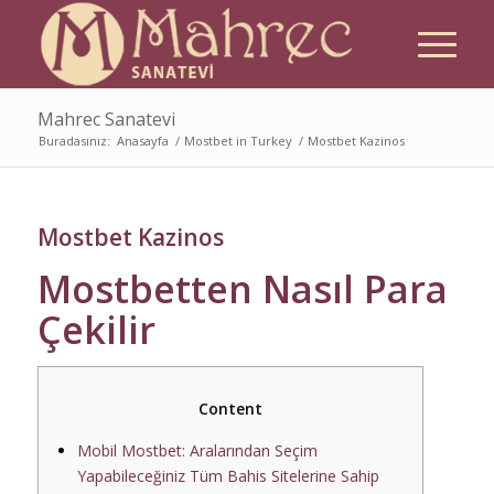
Mahrec Sanatevi
Buradasınız:
Anasayfa
/
Mostbet in Turkey
/
Mostbet Kazinos
Mostbet Kazinos
Mostbetten Nasıl Para
Çekilir
Content
Mobil Mostbet: Aralarından Seçim
Yapabileceğiniz Tüm Bahis Sitelerine Sahip