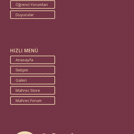
Öğrenci Yorumları
Duyurular
HIZLI MENÜ
Anasayfa
İletişim
Galeri
Mahrec Store
Mahrec Forum