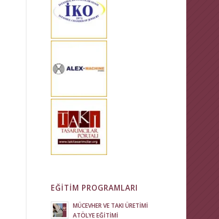
EĞİTİM PROGRAMLARI
MÜCEVHER VE TAKI ÜRETİMİ
ATÖLYE EĞİTİMİ