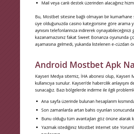
Mail veya canlı destek üzerinden alacağınız hizme
Bu, Mostbet sitesine bağlı olmayan bir kumarhane sit
üye olduğunuzda casino kategorisine göre arama y
aynısını telefonlarınıza indirerek oynayabileceğinizi
kazanamazsınız fakat Sweet Bonanza oyununda çok 
aşamasına gelmedi, yukarıda listelenen e-cüzdan ö
Android Mostbet Apk Nas
Kayseri Medya sitemiz, İHA abonesi olup, Kayseri Med
kullanıcıya sunulur. Kayseri’de habercilik anlayışını 
sunacağız. Bazı bölgelerde indirme ile ilgili problem
Ana sayfa üzerinde bulunan hesaplarım kısmında
Son zamanlarda artan bahis oyunları sonucunda ba
Bunu olduğu tüm avantajları göz önüne alarak kul
Yazmak istediğiniz Mostbet Internet site Yorumla