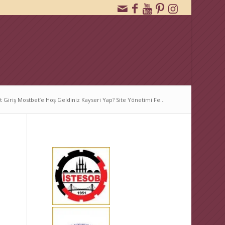
 Giriş Mostbet’e Hoş Geldiniz Kayseri Yap? Site Yönetimi Fe...