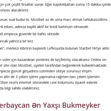
çin çok çeşitli fırsatlar sunar. Eğer kaydolduktan sonra 15 dakika içind
bonusu alacaksınız.
əsas sual budur ki, Mostbet az de uma mərc etmək təhlükəsizdirmi.
ken, adınıza kayıtlı aktif bir kredi kartınızın olmasıdır.
eli empieza güvenilir bir bahis sitesidir.
ncak yalnızca bir kez.
arı”, merkezi Kıbrıs’ın başkenti Lefkoşa’da bulunan StarBet NV’ye aittir.
sizler için kazandıran yönlerini de keşfetmiş olacaksınız. Online on
ir site olan Mostbet, üyeleri tarafından beğenilerek kullanılmaktadır.
pieza güncel girişadresi üzerinden siteye sorunsuz erişim
sinden afin de 3 çekim işlemi yapmama rağmen two çekim işlemim
fisin resmi internet sitesindeki Line bölümünü ziyaret ederek
 bilgi sahibi olabilirsiniz.
zerbaycan Ən Yaxşı Bukmeyker