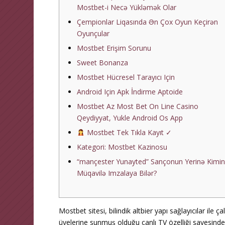
Mostbet-i Necə Yükləmək Olar
Çempionlar Liqasında Ən Çox Oyun Keçirən
Oyunçular
Mostbet Erişim Sorunu
Sweet Bonanza
Mostbet Hücresel Tarayıcı Için
Android Için Apk İndirme Aptoide
Mostbet Az Most Bet On Line Casino
Qeydiyyat, Yukle Android Os App
Mostbet Tek Tıkla Kayıt ✓
Kategori: Mostbet Kazinosu
“mançester Yunayted” Sançonun Yerinə Kimi
Müqavilə Imzalaya Bilər?
Mostbet sitesi, bilindik altbier yapı sağlayıcılar ile ç
üyelerine sunmuş olduğu canlı TV özelliği sayesinde i