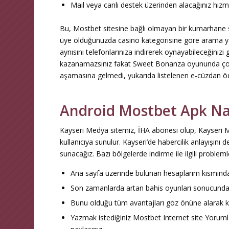
Mail veya canlı destek üzerinden alacağınız hizme
Bu, Mostbet sitesine bağlı olmayan bir kumarhane sit
üye olduğunuzda casino kategorisine göre arama y
aynısını telefonlarınıza indirerek oynayabileceğinizi
kazanamazsınız fakat Sweet Bonanza oyununda çok 
aşamasına gelmedi, yukarıda listelenen e-cüzdan ö
Android Mostbet Apk Nas
Kayseri Medya sitemiz, İHA abonesi olup, Kayseri Med
kullanıcıya sunulur. Kayseri’de habercilik anlayışını 
sunacağız. Bazı bölgelerde indirme ile ilgili problem
Ana sayfa üzerinde bulunan hesaplarım kısmında
Son zamanlarda artan bahis oyunları sonucunda ba
Bunu olduğu tüm avantajları göz önüne alarak kul
Yazmak istediğiniz Mostbet Internet site Yorumla