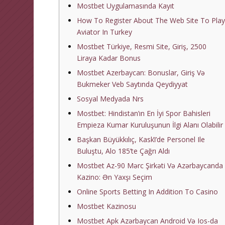
Mostbet Uygulamasında Kayıt
How To Register About The Web Site To Pla
Aviator In Turkey
Mostbet Türkiye, Resmi Site, Giriş, 2500
Liraya Kadar Bonus
Mostbet Azerbaycan: Bonuslar, Giriş Və
Bukmeker Veb Saytında Qeydiyyat
Sosyal Medyada Nrs
Mostbet: Hindistan’ın En İyi Spor Bahisleri
Empieza Kumar Kuruluşunun İlgi Alanı Olabilir
Başkan Büyükkılıç, Kaski̇’de Personel Ile
Buluştu, Alo 185’te Çağrı Aldı
Mostbet Az-90 Mərc Şirkəti Və Azərbaycanda
Kazino: Ən Yaxşı Seçim
Online Sports Betting In Addition To Casino
Mostbet Kazinosu
Mostbet Apk Azərbaycan Android Və Ios-da