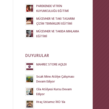
PAREKENDE VİTRİN
KUYUMCULUĞU EĞİTİMİ
MÜCEVHER VE TAKI TASARIM
ÇİZİM TEKNİKLERİ EĞİTİMİ
MÜCEVHER VE TAKIDA MIHLAMA
EĞİTİMİ
DUYURULAR
MAHREC STORE AÇILDI
Sıcak Mine Atölye Çalışması
Devam Ediyor
Cila Atölyesi Kursu Devam
Ediyor
Hraç Ustamız İKO ‘da