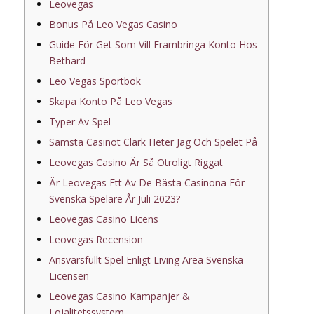
Leovegas
Bonus På Leo Vegas Casino
Guide För Get Som Vill Frambringa Konto Hos
Bethard
Leo Vegas Sportbok
Skapa Konto På Leo Vegas
Typer Av Spel
Sämsta Casinot Clark Heter Jag Och Spelet På
Leovegas Casino Är Så Otroligt Riggat
Är Leovegas Ett Av De Bästa Casinona För
Svenska Spelare År Juli 2023?
Leovegas Casino Licens
Leovegas Recension
Ansvarsfullt Spel Enligt Living Area Svenska
Licensen
Leovegas Casino Kampanjer &
Lojalitetssystem