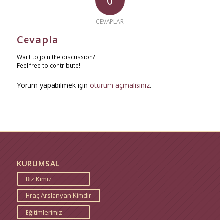
0
CEVAPLAR
Cevapla
Want to join the discussion?
Feel free to contribute!
Yorum yapabilmek için
oturum açmalısınız
.
KURUMSAL
Biz Kimiz
Hraç Arslanyan Kimdir
Eğitimlerimiz