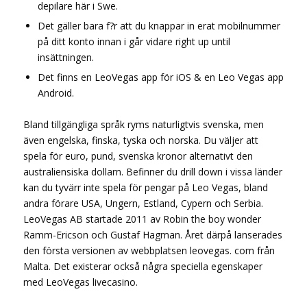
depilare här i Swe.
Det gäller bara f?r att du knappar in erat mobilnummer
på ditt konto innan i går vidare right up until
insättningen.
Det finns en LeoVegas app för iOS & en Leo Vegas app
Android.
Bland tillgängliga språk ryms naturligtvis svenska, men
även engelska, finska, tyska och norska. Du väljer att
spela för euro, pund, svenska kronor alternativt den
australiensiska dollarn. Befinner du drill down i vissa länder
kan du tyvärr inte spela för pengar på Leo Vegas, bland
andra förare USA, Ungern, Estland, Cypern och Serbia.
LeoVegas AB startade 2011 av Robin the boy wonder
Ramm-Ericson och Gustaf Hagman. Året därpå lanserades
den första versionen av webbplatsen leovegas. com från
Malta. Det existerar också några speciella egenskaper
med LeoVegas livecasino.