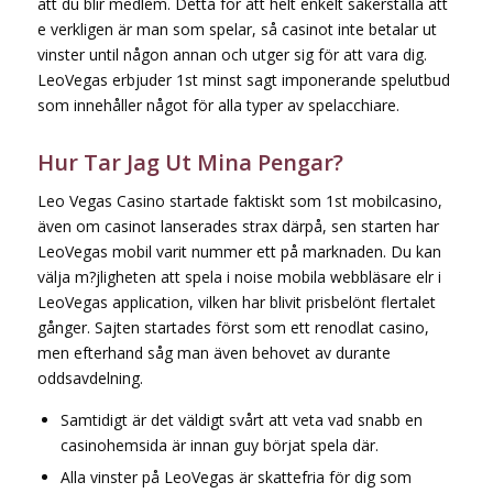
att du blir medlem. Detta för att helt enkelt säkerställa att
e verkligen är man som spelar, så casinot inte betalar ut
vinster until någon annan och utger sig för att vara dig.
LeoVegas erbjuder 1st minst sagt imponerande spelutbud
som innehåller något för alla typer av spelacchiare.
Hur Tar Jag Ut Mina Pengar?
Leo Vegas Casino startade faktiskt som 1st mobilcasino,
även om casinot lanserades strax därpå, sen starten har
LeoVegas mobil varit nummer ett på marknaden. Du kan
välja m?jligheten att spela i noise mobila webbläsare elr i
LeoVegas application, vilken har blivit prisbelönt flertalet
gånger. Sajten startades först som ett renodlat casino,
men efterhand såg man även behovet av durante
oddsavdelning.
Samtidigt är det väldigt svårt att veta vad snabb en
casinohemsida är innan guy börjat spela där.
Alla vinster på LeoVegas är skattefria för dig som