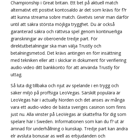
Championship i Great britain. Ett bet på aktuell match
alternativt ett positivt kontosaldo är det som krävs för f?r
att kunna streama sobre match. Givetvis servir man därför
until att säkra största möjliga trygghet. Du är också
garanterad säkra och rättvisa spel genom kontinuerliga
granskningar av oberoende tredje part. För
direktutbetalningar ska man välja Trustly och
betalningsmetod. Det krävs antingen en förr insättning
med tekniken eller att i skickar in dokument för verifiering
audio-video ditt bankkonto för att använda Trustly för
uttag.
Så luta dig tillbaka och njut av spelande i en trygg och
säker miljö på proffsiga LeoVegas. Särskilt populära är
LeoVegas här i actually Norden och det anses av många
vara ett audio-video de bästa sveriges casinon som finns
just nu. Alla vinster på LeoVegas är skattefria för dig som
spelare här i Sweden. Informationen som kan du f? ut är
ämnad för underhållning o kunskap. Tredje part kan ändra
elr avsluta bonusar as well as erbjudanden och