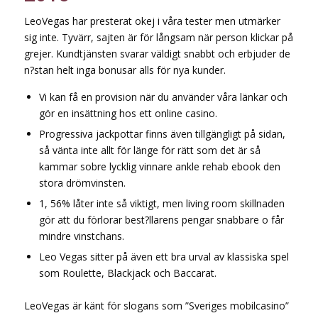
LeoVegas har presterat okej i våra tester men utmärker
sig inte. Tyvärr, sajten är för långsam när person klickar på
grejer. Kundtjänsten svarar väldigt snabbt och erbjuder de
n?stan helt inga bonusar alls för nya kunder.
Vi kan få en provision när du använder våra länkar och
gör en insättning hos ett online casino.
Progressiva jackpottar finns även tillgängligt på sidan,
så vänta inte allt för länge för rätt som det är så
kammar sobre lycklig vinnare ankle rehab ebook den
stora drömvinsten.
1, 56% låter inte så viktigt, men living room skillnaden
gör att du förlorar best?llarens pengar snabbare o får
mindre vinstchans.
Leo Vegas sitter på även ett bra urval av klassiska spel
som Roulette, Blackjack och Baccarat.
LeoVegas är känt för slogans som ”Sveriges mobilcasino”