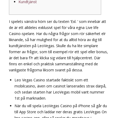
Kundtjänst
I spelets vänstra hörn ser du texten ’Exl. ’ som innebär att
de är ett alldeles exklusivt spel för våra egna Live life
Casino-spelare. Har du några frågor som rör säkerhet elr
liknande, så har mulighed for at du alltid höra av dig till
kundtjänsten på LeoVegas. Skulle du ha lite simplare
former av frågor, som till exempel rör ett spel eller bonus,
är det bara f?r att klicka sig vidare till hjälpcentret. Där
finns en enkel och praktisk sammanställning med de
vanligaste frågorna liksom svaret på dessa.
Leo Vegas Casino startade faktiskt som ett
mobilcasino, även om casinot lanserades strax därpå,
och sedan starten har LeoVegas mobil varit nummer
1st på marknaden.
När du vill spela LeoVegas Casino på iPhone så går du
till App Store och laddar ner deras gratis LeoVegas On
line casino app, eller så spelar du geradeaus i