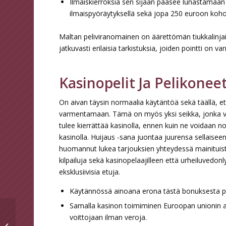
Ilmaiskierroksia sen sijaan pääsee lunastamaan 
ilmaispyöräytyksellä sekä jopa 250 euroon kohoa
Maltan peliviranomainen on äärettömän tiukkalinjain
jatkuvasti erilaisia tarkistuksia, joiden pointti on v
Kasinopelit Ja Pelikonee
On aivan täysin normaalia käytäntöä sekä täällä, että 
varmentamaan. Tämä on myös yksi seikka, jonka vuo
tulee kierrättää kasinolla, ennen kuin ne voidaan nos
kasinolla. Huijaus -sana juontaa juurensa sellaisee
huomannut lukea tarjouksien yhteydessä mainituista
kilpailuja sekä kasinopelaajilleen että urheiluvedonl
eksklusiivisia etuja.
Käytännössä ainoana erona tästä bonuksesta puu
Samalla kasinon toimiminen Euroopan unionin al
Leovegas Online Casino ᐈ Tarjoaa
voittojaan ilman veroja.
Sinulle? 100% Bonus A Hundred Asti