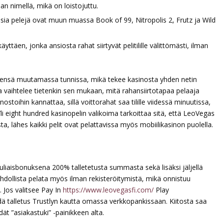
jan nimellä, mikä on loistojuttu.
sia pelejä ovat muun muassa Book of 99, Nitropolis 2, Frutz ja Wild
yttäen, jonka ansiosta rahat siirtyvät pelitilille välittömästi, ilman
leensä muutamassa tunnissa, mikä tekee kasinosta yhden netin
 vaihtelee tietenkin sen mukaan, mitä rahansiirtotapaa pelaaja
nostoihin kannattaa, sillä voittorahat saa tilille viidessä minuutissa,
i eight hundred kasinopelin valikoima tarkoittaa sitä, että LeoVegas
a, lähes kaikki pelit ovat pelattavissa myös mobiilikasinon puolella.
uliaisbonuksena 200% talletetusta summasta sekä lisäksi jäljellä
hdollista pelata myös ilman rekisteröitymistä, mikä onnistuu
 Jos valitsee Pay In
https://www.leovegasfi.com/
Play
ä talletus Trustlyn kautta omassa verkkopankissaan. Kiitosta saa
ät ”asiakastuki” -painikkeen alta.