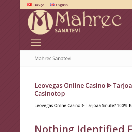
Türkçe
English
Mahrec Sanatevi
Leovegas Online Casino ᐈ Tarjoa
Casinotop
Leovegas Online Casino ᐈ Tarjoaa Sinulle? 100% 
Nothing Identified 