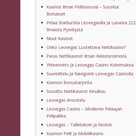
Kasinot Ilman Pelilisenssiä – Suositut
Bonukset
Pelaa Starburstia Leovegasilla Ja Lunasta 222
Ilmaista Pyöritystä
Muut Kasinot
Onko Leovegas Luotettava Nettikasino?
Paras Nettikasinot Ilman Rekisteröimistä
Yhteenveto Ja Leovegas Casino Kokemuksia
Suunnittelu Ja Navigointi Leovegas Casinolla
Kasinon Bonustarjonta
Suosittu Nettikasinot Kesäkuu
Leovegas Arvostelu
Leovegas Casino – Modernin Pelaajan
Pelipaikka
Leovegas – Talletukset Ja Nostot
Kasinon Pelit Ja Mobiilikasino