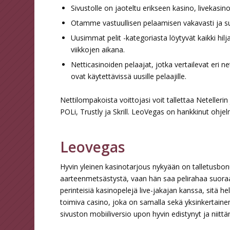
Sivustolle on jaoteltu erikseen kasino, livekasin
Otamme vastuullisen pelaamisen vakavasti ja s
Uusimmat pelit -kategoriasta löytyvät kaikki hilja
viikkojen aikana.
Netticasinoiden pelaajat, jotka vertailevat eri n
ovat käytettävissä uusille pelaajille.
Nettilompakoista voittojasi voit tallettaa Netellerin 
POLi, Trustly ja Skrill. LeoVegas on hankkinut ohje
Leovegas
Hyvin yleinen kasinotarjous nykyään on talletusbonu
aarteenmetsästystä, vaan hän saa pelirahaa suoraan 
perinteisiä kasinopelejä live-jakajan kanssa, sitä 
toimiva casino, joka on samalla sekä yksinkertainen
sivuston mobiiliversio upon hyvin edistynyt ja niittä