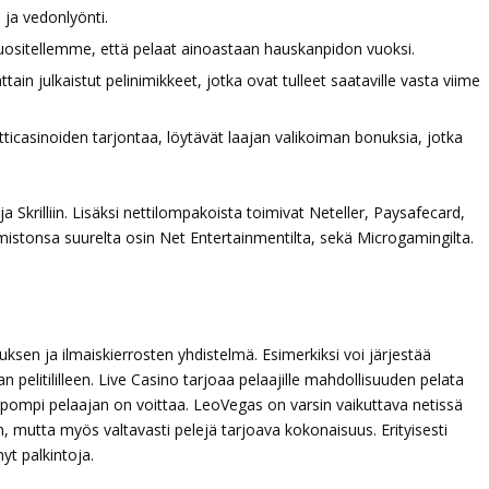
o ja vedonlyönti.
uositellemme, että pelaat ainoastaan hauskanpidon vuoksi.
ttain julkaistut pelinimikkeet, jotka ovat tulleet saataville vasta viime
etticasinoiden tarjontaa, löytävät laajan valikoiman bonuksia, jotka
ja Skrilliin. Lisäksi nettilompakoista toimivat Neteller, Paysafecard,
lmistonsa suurelta osin Net Entertainmentilta, sekä Microgamingilta.
ksen ja ilmaiskierrosten yhdistelmä. Esimerkiksi voi järjestää
pelitililleen. Live Casino tarjoaa pelaajille mahdollisuuden pelata
helpompi pelaajan on voittaa. LeoVegas on varsin vaikuttava netissä
, mutta myös valtavasti pelejä tarjoava kokonaisuus. Erityisesti
nyt palkintoja.