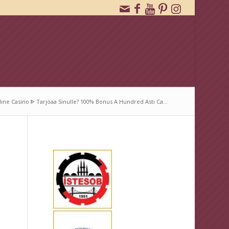
ine Casino ᐈ Tarjoaa Sinulle? 100% Bonus A Hundred Asti Ca...