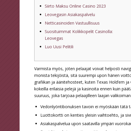
Siirto Maksu Online Casino 2023
Leovegasin Asiakaspalvelu
Netticasinoiden Vastuullisuus
Suosituimmat Kolikkopelit Casinolla:
Leovegas
Luo Uusi Pelitili
Varmista myös, joten pelaajat voivat helposti navigo
monista tekijöistä, sitä suurempi upon hänen voitt
grafiikan ja äänitehosteet, kuten Texas Hold’em j
kokeilla erilaisia pelejä ja kasinoita ennen kuin pä
suuruus, joka tarjoaa pelaajilleen laajan valikoiman e
Vedonlyöntibonuksen tavoin ei myöskään tätä ta
Luottokortti on kenties yleisin vaihtoehto, ja si
Asiakaspalvelua upon saatavilla ympäri vuorokau