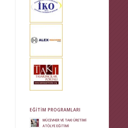
EĞİTİM PROGRAMLARI
MÜCEVHER VE TAKI ÜRETİMİ
ATÖLYE EĞİTİMİ