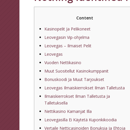
Content
Kasinopelit Ja Pelikoneet
Leovegasin Vip-ohjelma
Leovegas – Ilmaiset Pelit
Leovegas
Vuoden Nettikasino
Muut Suositellut Kasinokumppanit
Bonuskoodi Ja Muut Tarjoukset
Leovegas Ilmaiskierrokset Ilman Talletusta
Ilmaiskierrokset Ilman Talletusta Ja
Talletuksella
Nettikasino Kamanjat Illa
Leovegasilla Ei Käytetä Kuponkikoodia
Vertaile Netticasinoiden Bonuksia Ja Ehtoja