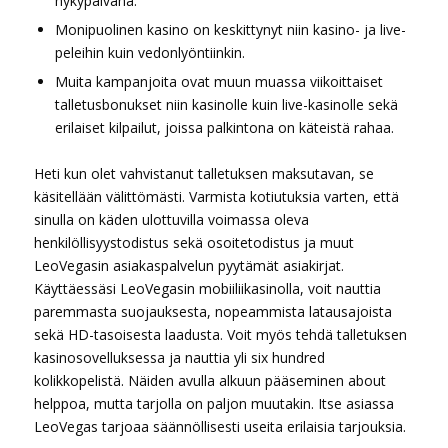
nykypäivänä.
Monipuolinen kasino on keskittynyt niin kasino- ja live-
peleihin kuin vedonlyöntiinkin.
Muita kampanjoita ovat muun muassa viikoittaiset
talletusbonukset niin kasinolle kuin live-kasinolle sekä
erilaiset kilpailut, joissa palkintona on käteistä rahaa.
Heti kun olet vahvistanut talletuksen maksutavan, se
käsitellään välittömästi. Varmista kotiutuksia varten, että
sinulla on käden ulottuvilla voimassa oleva
henkilöllisyystodistus sekä osoitetodistus ja muut
LeoVegasin asiakaspalvelun pyytämät asiakirjat.
Käyttäessäsi LeoVegasin mobiiliikasinolla, voit nauttia
paremmasta suojauksesta, nopeammista latausajoista
sekä HD-tasoisesta laadusta. Voit myös tehdä talletuksen
kasinosovelluksessa ja nauttia yli six hundred
kolikkopelistä. Näiden avulla alkuun pääseminen about
helppoa, mutta tarjolla on paljon muutakin. Itse asiassa
LeoVegas tarjoaa säännöllisesti useita erilaisia tarjouksia.