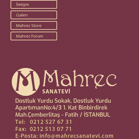
İletişim
Galeri
Mahrec Store
Mahrec Forum