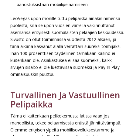
panostuksistaan mobiilipelaamiseen.
LeoVegas upon monille tuttu pelipaikka ainakin nimensä
puolesta, sillä se upon vuosien varrella vakiinnuttanut
asemansa erityisesti suomalaisten pelaajien keskuudessa.
Sivusto on ollut toiminnassa vuodesta 2012 alkaen, ja
tänä aikana kasvanut alalla verrattain suureksi toimijaksi.
Ihan 100-prosenttisen täydellinen tämäkään kasino ei
kuitenkaan ole. Asiakastukea ei saa suomeksi, kaikki
sivujen sisältö ei ole luettavissa suomeksi ja Pay In Play -
ominaisuuskin puuttuu.
Turvallinen Ja Vastuullinen
Pelipaikka
Tämä ei kuitenkaan pelikokemusta latista vaan jos
mahdollista, tekee pelaamisesta entistä jännittävämpää.
Olemme erityisen ylpeitä mobiilisovelluksestamme ja