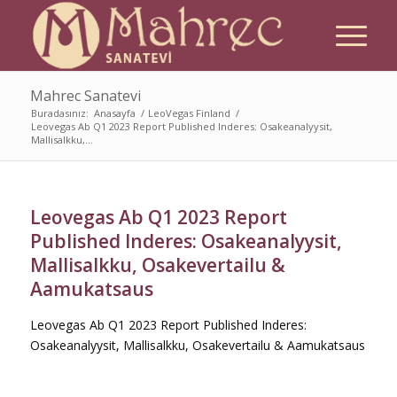
Mahrec Sanatevi
Buradasınız:
Anasayfa
/
LeoVegas Finland
/
Leovegas Ab Q1 2023 Report Published Inderes: Osakeanalyysit,
Mallisalkku,...
Leovegas Ab Q1 2023 Report
Published Inderes: Osakeanalyysit,
Mallisalkku, Osakevertailu &
Aamukatsaus
Leovegas Ab Q1 2023 Report Published Inderes:
Osakeanalyysit, Mallisalkku, Osakevertailu & Aamukatsaus