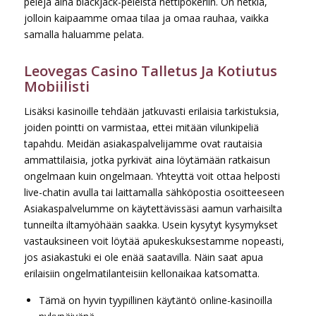
pelejä aina blackjack-peleistä nettipokeriin. On hetkiä,
jolloin kaipaamme omaa tilaa ja omaa rauhaa, vaikka
samalla haluamme pelata.
Leovegas Casino Talletus Ja Kotiutus
Mobiilisti
Lisäksi kasinoille tehdään jatkuvasti erilaisia tarkistuksia,
joiden pointti on varmistaa, ettei mitään vilunkipeliä
tapahdu. Meidän asiakaspalvelijamme ovat rautaisia
ammattilaisia, jotka pyrkivät aina löytämään ratkaisun
ongelmaan kuin ongelmaan. Yhteyttä voit ottaa helposti
live-chatin avulla tai laittamalla sähköpostia osoitteeseen
Asiakaspalvelumme on käytettävissäsi aamun varhaisilta
tunneilta iltamyöhään saakka. Usein kysytyt kysymykset
vastauksineen voit löytää apukeskuksestamme nopeasti,
jos asiakastuki ei ole enää saatavilla. Näin saat apua
erilaisiin ongelmatilanteisiin kellonaikaa katsomatta.
Tämä on hyvin tyypillinen käytäntö online-kasinoilla