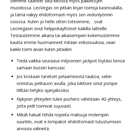
olemme saaneet siitä kiitosta myös palkintojen
muodossa. LeoVegas on pitkän linjan toimija kasinoalalla,
ja tämä näkyy ehdottomasti myös sen vedonlyönnin
osiossa. Kuten jo hetki sitten totesimme, ovat
LeoVegasin sivut helppokäyttöiset kaikilla laitteille.
Testaustemme aikana tai aikaisempien kokemustemme
kautta emme huomanneet mitään erikoisuuksia, vaan
kaikki toimi aivan kuten pitääkin.
Tiedä vaikka seuraava miljoonien jackpot löytäisi tiensä
samaan bussiin kanssasi.
Jos koskaan tarvitset pelaamisesta taukoa, sekin
onnistuu pelitauon avulla, joka lukitsee sinut porque
tililtäsi tietyksi ajanjaksoksi.
Nykyisin yhteyden tulee puchero vähintään 4G-yhteys,
jotta pelit toimivat sujuvasti.
Mikäli haluat tehdä nopeita maksuja molempiin
suuntiin, ovat e-lompakot ehdottomasti tutustumisen
arvoisia välineitä.