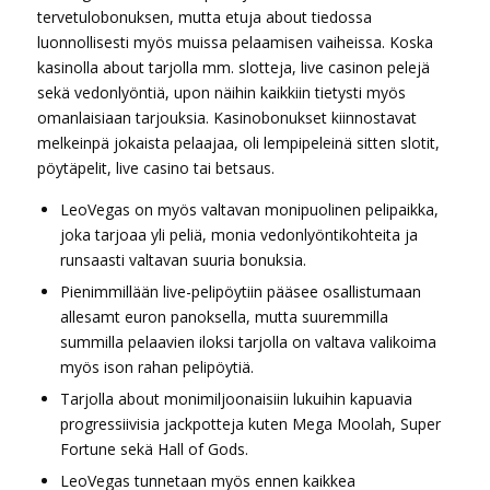
tervetulobonuksen, mutta etuja about tiedossa
luonnollisesti myös muissa pelaamisen vaiheissa. Koska
kasinolla about tarjolla mm. slotteja, live casinon pelejä
sekä vedonlyöntiä, upon näihin kaikkiin tietysti myös
omanlaisiaan tarjouksia. Kasinobonukset kiinnostavat
melkeinpä jokaista pelaajaa, oli lempipeleinä sitten slotit,
pöytäpelit, live casino tai betsaus.
LeoVegas on myös valtavan monipuolinen pelipaikka,
joka tarjoaa yli peliä, monia vedonlyöntikohteita ja
runsaasti valtavan suuria bonuksia.
Pienimmillään live-pelipöytiin pääsee osallistumaan
allesamt euron panoksella, mutta suuremmilla
summilla pelaavien iloksi tarjolla on valtava valikoima
myös ison rahan pelipöytiä.
Tarjolla about monimiljoonaisiin lukuihin kapuavia
progressiivisia jackpotteja kuten Mega Moolah, Super
Fortune sekä Hall of Gods.
LeoVegas tunnetaan myös ennen kaikkea