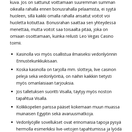
kuva. Jos on sattunut voittamaan suuremman summan
oikealla rahalla ennen bonusrahalla pelaamista, ei syytä
huoleen, sillä kaikki omalla rahalla ansaitut voitot voi
huoletta kotiuttaa. Bonusrahan saattaa sen yhteydessä
menettää, mutta voitot saa toisaalta pitää, joka on
omiaan osoittamaan, kuinka reilusti Leo Vegas Casino
toimii.
Kasinolla voi myös osallistua ilmaiseksi vedonlyönnin
Ennustekunkkukisaan.
Koska kasinolla on tarjolla mm. slotteja, live casinon
pelejä sekä vedonlyöntiä, on näihin kaikkiin tietysti
myös omanlaisiaan tarjouksia.
Jos talletuksen suoritti Visalla, täytyy myös noston
tapahtua Visalla.
Kolikkopelien parissa pääset kokemaan muun muassa
muinaisen Egyptin sekä avaruusmatkoja.
Vedonlyöjille sovellukset ovat erinomaisia tapoja pysyä
hermolla esimerkiksi live-vetojen tapahtumissa ja lyödä