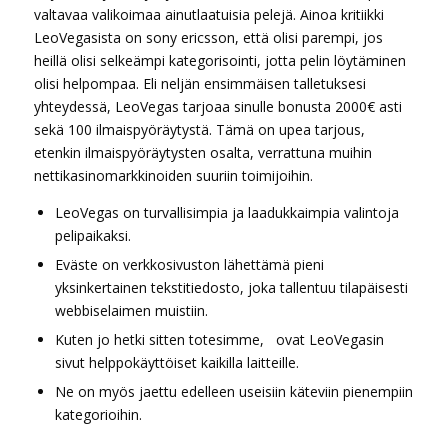
valtavaa valikoimaa ainutlaatuisia pelejä. Ainoa kritiikki
LeoVegasista on sony ericsson, että olisi parempi, jos
heillä olisi selkeämpi kategorisointi, jotta pelin löytäminen
olisi helpompaa. Eli neljän ensimmäisen talletuksesi
yhteydessä, LeoVegas tarjoaa sinulle bonusta 2000€ asti
sekä 100 ilmaispyöräytystä. Tämä on upea tarjous,
etenkin ilmaispyöräytysten osalta, verrattuna muihin
nettikasinomarkkinoiden suuriin toimijoihin.
LeoVegas on turvallisimpia ja laadukkaimpia valintoja
pelipaikaksi.
Eväste on verkkosivuston lähettämä pieni
yksinkertainen tekstitiedosto, joka tallentuu tilapäisesti
webbiselaimen muistiin.
Kuten jo hetki sitten totesimme, ovat LeoVegasin
sivut helppokäyttöiset kaikilla laitteille.
Ne on myös jaettu edelleen useisiin käteviin pienempiin
kategorioihin.