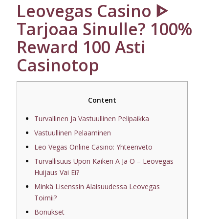
Leovegas Casino ᐈ
Tarjoaa Sinulle? 100%
Reward 100 Asti
Casinotop
Content
Turvallinen Ja Vastuullinen Pelipaikka
Vastuullinen Pelaaminen
Leo Vegas Online Casino: Yhteenveto
Turvallisuus Upon Kaiken A Ja O – Leovegas
Huijaus Vai Ei?
Minkä Lisenssin Alaisuudessa Leovegas
Toimii?
Bonukset