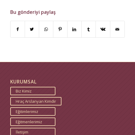
Bu gönderiyi paylaş
KURUMSAL
Biz Kimiz
Hraç Arslanyan Kimdir
Eğitimlerimiz
Eğitmenlerimiz
İletişim