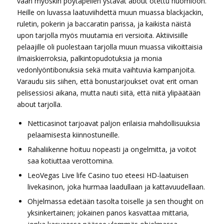
vaan myöskin pöytäpelien ystävät about otettu huomioon.
Heille on luvassa laatuviihdettä muun muassa blackjackin,
ruletin, pokerin ja baccaratin parissa, ja kaikista näistä
upon tarjolla myös muutamia eri versioita. Aktiivisiille
pelaajille oli puolestaan tarjolla muun muassa viikoittaisia
ilmaiskierroksia, palkintopudotuksia ja monia
vedonlyöntibonuksia sekä muita vaihtuvia kampanjoita.
Varaudu siis siihen, että bonustarjoukset ovat erit oman
pelisessiosi aikana, mutta nauti siitä, että niitä ylipäätään
about tarjolla.
Netticasinot tarjoavat paljon erilaisia mahdollisuuksia
pelaamisesta kiinnostuneille.
Rahaliikenne hoituu nopeasti ja ongelmitta, ja voitot
saa kotiuttaa verottomina.
LeoVegas Live life Casino tuo eteesi HD-laatuisen
livekasinon, joka hurmaa laadullaan ja kattavuudellaan.
Ohjelmassa edetään tasolta toiselle ja sen thought on
yksinkertainen; jokainen panos kasvattaa mittaria,