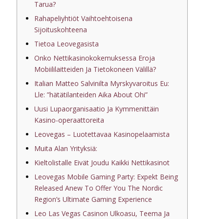
Tarua?
Rahapeliyhtiöt Vaihtoehtoisena
Sijoituskohteena
Tietoa Leovegasista
Onko Nettikasinokokemuksessa Eroja
Mobiililaitteiden Ja Tietokoneen Välillä?
Italian Matteo Salvinilta Myrskyvaroitus Eu:
Lle: ”hätätilanteiden Aika About Ohi”
Uusi Lupaorganisaatio Ja Kymmenittäin
Kasino-operaattoreita
Leovegas – Luotettavaa Kasinopelaamista
Muita Alan Yrityksiä:
Kieltolistalle Eivät Joudu Kaikki Nettikasinot
Leovegas Mobile Gaming Party: Expekt Being
Released Anew To Offer You The Nordic
Region’s Ultimate Gaming Experience
Leo Las Vegas Casinon Ulkoasu, Teema Ja