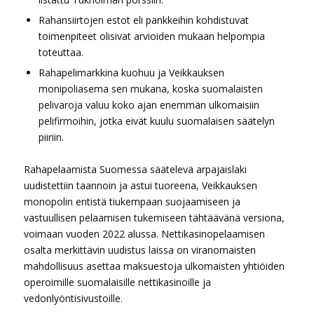
Rahansiirtojen estot eli pankkeihin kohdistuvat
toimenpiteet olisivat arvioiden mukaan helpompia
toteuttaa.
Rahapelimarkkina kuohuu ja Veikkauksen
monipoliasema sen mukana, koska suomalaisten
pelivaroja valuu koko ajan enemmän ulkomaisiin
pelifirmoihin, jotka eivät kuulu suomalaisen säätelyn
piiriin.
Rahapelaamista Suomessa säätelevä arpajaislaki
uudistettiin taannoin ja astui tuoreena, Veikkauksen
monopolin entistä tiukempaan suojaamiseen ja
vastuullisen pelaamisen tukemiseen tähtäävänä versiona,
voimaan vuoden 2022 alussa. Nettikasinopelaamisen
osalta merkittävin uudistus laissa on viranomaisten
mahdollisuus asettaa maksuestoja ulkomaisten yhtiöiden
operoimille suomalaisille nettikasinoille ja
vedonlyöntisivustoille.