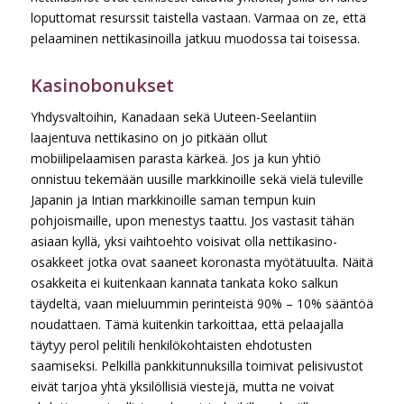
loputtomat resurssit taistella vastaan. Varmaa on ze, että
pelaaminen nettikasinoilla jatkuu muodossa tai toisessa.
Kasinobonukset
Yhdysvaltoihin, Kanadaan sekä Uuteen-Seelantiin
laajentuva nettikasino on jo pitkään ollut
mobiilipelaamisen parasta kärkeä. Jos ja kun yhtiö
onnistuu tekemään uusille markkinoille sekä vielä tuleville
Japanin ja Intian markkinoille saman tempun kuin
pohjoismaille, upon menestys taattu. Jos vastasit tähän
asiaan kyllä, yksi vaihtoehto voisivat olla nettikasino-
osakkeet jotka ovat saaneet koronasta myötätuulta. Näitä
osakkeita ei kuitenkaan kannata tankata koko salkun
täydeltä, vaan mieluummin perinteistä 90% – 10% sääntöä
noudattaen. Tämä kuitenkin tarkoittaa, että pelaajalla
täytyy perol pelitili henkilökohtaisten ehdotusten
saamiseksi. Pelkillä pankkitunnuksilla toimivat pelisivustot
eivät tarjoa yhtä yksilöllisiä viestejä, mutta ne voivat