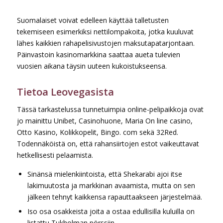
Suomalaiset voivat edelleen käyttää talletusten
tekemiseen esimerkiksi nettilompakoita, jotka kuuluvat
lähes kaikkien rahapelisivustojen maksutapatarjontaan.
Päinvastoin kasinomarkkina saattaa aueta tulevien
vuosien aikana täysin uuteen kukoistukseensa.
Tietoa Leovegasista
Tässä tarkastelussa tunnetuimpia online-pelipaikkoja ovat
jo mainittu Unibet, Casinohuone, Maria On line casino,
Otto Kasino, Kolikkopelit, Bingo. com sekä 32Red.
Todennäköistä on, että rahansiirtojen estot vaikeuttavat
hetkellisesti pelaamista.
Sinänsä mielenkiintoista, että Shekarabi ajoi itse
lakimuutosta ja markkinan avaamista, mutta on sen
jälkeen tehnyt kaikkensa rapauttaakseen järjestelmää.
Iso osa osakkeista joita a ostaa edullisilla kuluilla on
listattu Tukholman pörssiin.