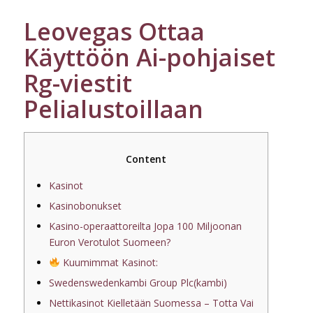
Leovegas Ottaa
Käyttöön Ai-pohjaiset
Rg-viestit
Pelialustoillaan
Content
Kasinot
Kasinobonukset
Kasino-operaattoreilta Jopa 100 Miljoonan
Euron Verotulot Suomeen?
Kuumimmat Kasinot:
Swedenswedenkambi Group Plc(kambi)
Nettikasinot Kielletään Suomessa – Totta Vai