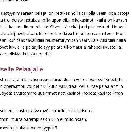
u tiettyyn määrään pelejä, on nettikasinoilla tarjolla usein jopa satoja
ta trendeistä nettikasinoilla upon ollut pikakasinot. Näillä on kansan
tiliä, kasinot ilman rekisteröitymistä sekä juuri pikakasinot. Nopeat
isistä kilpaveljistään, kuten esimerkiksi tarjoustensa suhteen. Moni
, kun taas tavallisilla rekisteröitymisen vaativilla sivustoilla näitä
at lukuisille pelaajille syy pelata ulkomaisilla rahapelisivustoilla,
set olisivat kuinka nopeita.
selle Pelaajalle
a ja siitä minkä lisenssin alaisuudessa voitot ovat syntyneet. Pelit
on operaattori voi pelin kulkuun vaikuttaa. Peli ei näe pelaajan tilin
. Löydät sivuiltamme uusimmat nettikasinot, nopeat kasinot ilman
yseinen sivusto pysyy myös nimelleen uskollisena.
, mutta parempi sekin kuin ei milloinkaan.
olmesta pikakasinoiden tyypistä.