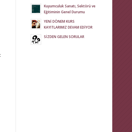
Kuyumculuk Sanatı, Sektörü ve
Eğitiminin Genel Durumu
YENİ DÖNEM KURS
KAYITLARIMIZ DEVAM EDİYOR
SİZDEN GELEN SORULAR
t