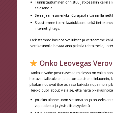
Tunnistautuminen onnistuu jatkossakin kaikilla la
salasanoja.
Sen sijaan esimerkiksi Curaçaolla toimivilla nettika
Sivustomme toimii laadukkaasti sekä tietokoneella
internet-yhteys.
Tarkistamme kasinosovellukset ja vertaamme kaikk
Nettikasinoilla häviää aina pitkällä tähtäimellä, jote
Onko Leovegas Verov
Hankalin vaihe positiivisessa mielessä on valita pa
hoitavat talletuksen ja automaattisen tilinluonnin,
pikakasinot ovat itse asiassa kaikista nopeimpia pi
Heikko puoli about vielä se, että näitä pikakasinoita
Joillekin tilanne upon sietämätön ja anteeksi
vapaudesta ja yksiselitteisyydestä.
Mikä parasta, pääset nauttimaan monipuolisesti eri