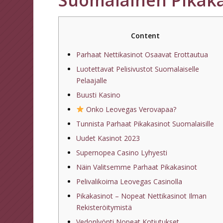
Suomalainen Pikak
Content
Parhaat Nettikasinot Osaavat Erottautua
Luotettavat Pelisivustot Suomalaiselle
Pelaajalle
Buusti Kasino
Onko Leovegas Verovapaa?
Tunnista Parhaat Pikakasinot Suomalaisille
Uudet Kasinot 2023
Supernopea Casino Lyhyesti
Näin Valitsemme Parhaat Pikakasinot
Pelivalikoima Leovegas Casinolla
Pikakasinot – Nopeat Nettikasinot Ilman
Rekisteröitymistä
Vedonlyönti Nopeat Kotiutukset