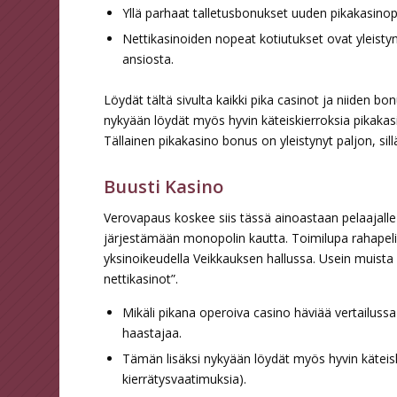
Yllä parhaat talletusbonukset uuden pikakasinop
Nettikasinoiden nopeat kotiutukset ovat yleist
ansiosta.
Löydät tältä sivulta kaikki pika casinot ja niiden bo
nykyään löydät myös hyvin käteiskierroksia pikakasi
Tällainen pikakasino bonus on yleistynyt paljon, si
Buusti Kasino
Verovapaus koskee siis tässä ainoastaan pelaajalle
järjestämään monopolin kautta. Toimilupa rahapel
yksinoikeudella Veikkauksen hallussa. Usein muista
nettikasinot”.
Mikäli pikana operoiva casino häviää vertailus
haastajaa.
Tämän lisäksi nykyään löydät myös hyvin käteisk
kierrätysvaatimuksia).