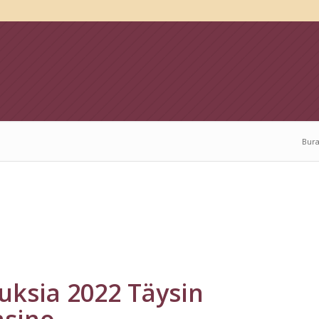
Bura
ksia 2022 Täysin