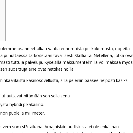
t olemme osanneet alkaa vaatia erinomaista pelikokemusta, nopeita
puhuttaessa tarkoitetaan tavallisesti Skrilliä tai Netelleriä, jotka ova
rmasti tuttuja palveluja. Kyseisillä maksumentelmillä voi maksaa myös
isen suosittuja eine ovat nettikasinoilla.
inkäänlaista kasinosovellusta, sillä peleihin pääsee helposti käsiksi
lut auttavat pitämään sen sellaisena.
ystä hybridi pikakasino.
inon puolella millimeter.
 vem som st?r aikana. Arpajaislain uudistusta ei ole ehkä ihan