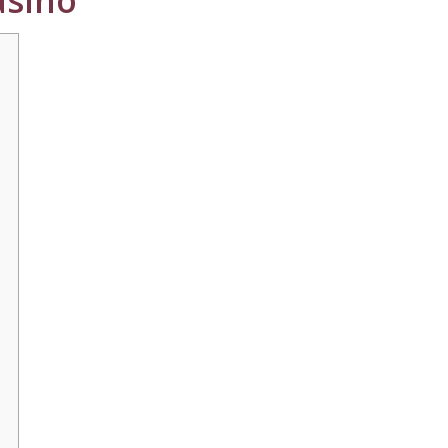
asino