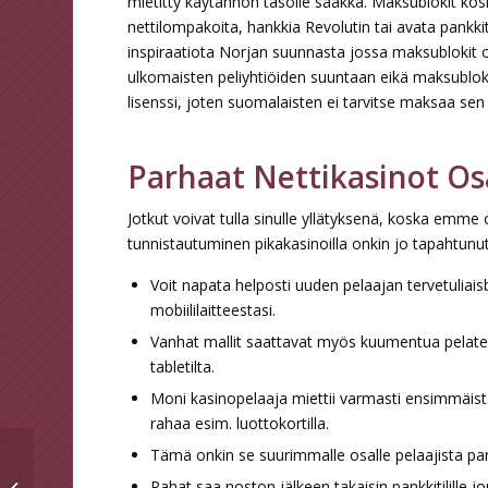
mietitty käytännön tasolle saakka. Maksublokit kosk
nettilompakoita, hankkia Revolutin tai avata pankkit
inspiraatiota Norjan suunnasta jossa maksublokit ot
ulkomaisten peliyhtiöiden suuntaan eikä maksubloki
lisenssi, joten suomalaisten ei tarvitse maksaa sen 
Parhaat Nettikasinot Os
Jotkut voivat tulla sinulle yllätyksenä, koska emme
tunnistautuminen pikakasinoilla onkin jo tapahtunut
Voit napata helposti uuden pelaajan tervetuliai
mobiililaitteestasi.
Vanhat mallit saattavat myös kuumentua pelatess
tabletilta.
Moni kasinopelaaja miettii varmasti ensimmäistä 
rahaa esim. luottokortilla.
Tämä onkin se suurimmalle osalle pelaajista par
Rahat saa noston jälkeen takaisin pankkitilille j