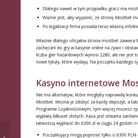
Dlatego nawet w tym przypadku gracz ma możli
Ważne jest, aby wyjaśnić, że stronę Mostbet m
Po legalizacji firma posiada teraz własną infolini
Właśnie dlatego oficjalna strona mostbet zawiera 
zachęcani do gry w kasynie online na żywo i obst
liczba gier hazardowych wynosi 2280, ale nie jest 
nowe tytuły, które wydają. Na początku każdego t
Kasyno internetowe Mo
Nie ma alternatyw, które mogłyby naprawdę konku
Mostbet. Można je zdobyć za każdy depozyt, a ta
Programie Lojalnościowym, tym więcej możesz zys
wypłatę kilkuset złotych. Kasa jest otwarta zarów
łatwością wypłacić do 6300 zł w ciągu 24 godzin
m
Początkujący mogą poprosić tylko o 6300 PLN d
Zagraj w kasynie online Mostbet: