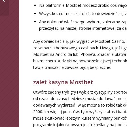
zaloguj się do kasyna Mostbet P
Na platformie Mostbet możesz zrobić coś więcej
Wszystko, co musisz zrobić, to dowiedzieć się
Aby dokonać właściwego wyboru, zalecamy zap
przeczytać na naszej stronie internetowej za d
Aby dowiedzieć się, jak wygrać w Mostbet Casino, 
ze wsparcia bonusowego cashback. Uwaga, jeśli gra
Mostbet na Androida lub iPhone’a. Znacznie ułatwi 
bukmachera. A dzięki najnowocześniejszej technol
twoje transakcje zawsze będą bezpieczne.
zalet kasyna Mostbet
Otwórz żądany tryb gry i wybierz dyscypliny sporto
od czasu do czasu będziesz musiał dodawać mecze
dodawanych wydarzeń, więc można to robić tak dłu
2000. Im więcej punktów, tym wyższy status i bard
może skutkować lepszym kursem wymiany punktów
programie lojalnościowym jest określany na pods