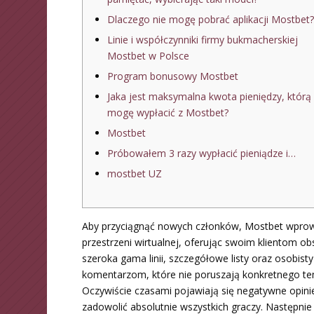
Dlaczego nie mogę pobrać aplikacji Mostbet
Linie i współczynniki firmy bukmacherskiej
Mostbet w Polsce
Program bonusowy Mostbet
Jaka jest maksymalna kwota pieniędzy, którą
mogę wypłacić z Mostbet?
Mostbet
Próbowałem 3 razy wypłacić pieniądze i…
mostbet UZ
Aby przyciągnąć nowych członków, Mostbet wprow
przestrzeni wirtualnej, oferując swoim klientom 
szeroka gama linii, szczegółowe listy oraz osobis
komentarzom, które nie poruszają konkretnego tema
Oczywiście czasami pojawiają się negatywne opinie
zadowolić absolutnie wszystkich graczy. Następni