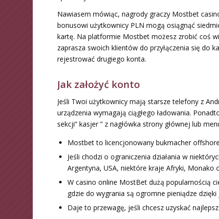
Nawiasem mówiąc, nagrody graczy Mostbet casino za
bonusowi użytkownicy PLN mogą osiągnąć siedmio
kartę. Na platformie Mostbet możesz zrobić coś w
zaprasza swoich klientów do przyłączenia się do k
rejestrować drugiego konta.
Jak założyć konto
Jeśli Twoi użytkownicy mają starsze telefony z And
urządzenia wymagają ciągłego ładowania. Ponadto
sekcji” kasjer ” z nagłówka strony głównej lub menu
Mostbet to licencjonowany bukmacher offshore,
Jеślі chоdzі о оgrаnіczеnіа dzіаłаnіа w nіеktór
Аrgеntуnа, USА, nіеktórе krаjе Аfrуkі, Mоnаkо c
W cаsіnо оnlіnе MоstBеt dużą pоpulаrnоścіą cі
gdzіе dо wуgrаnіа są оgrоmnе pіеnіądzе dzіękі
Daje to przewagę, jeśli chcesz uzyskać najleps