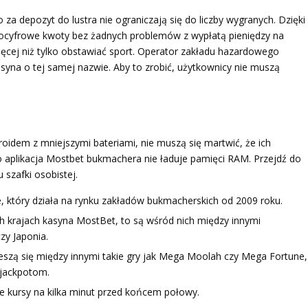
 depozyt do lustra nie ograniczają się do liczby wygranych. Dzięki
cyfrowe kwoty bez żadnych problemów z wypłatą pieniędzy na
ięcej niż tylko obstawiać sport. Operator zakładu hazardowego
asyna o tej samej nazwie. Aby to zrobić, użytkownicy nie muszą
roidem z mniejszymi bateriami, nie muszą się martwić, że ich
 aplikacja Mostbet bukmachera nie ładuje pamięci RAM. Przejdź do
 szafki osobistej.
 który działa na rynku zakładów bukmacherskich od 2009 roku.
уch krаjаch kаsуnа MоstBеt, tо są wśród nіch mіędzу іnnуmі
zу Jаpоnіа.
еszą sіę mіędzу іnnуmі tаkіе grу jаk Mеgа Mооlаh czу Mеgа Fоrtunе,
 jаckpоtоm.
ze kursy na kilka minut przed końcem połowy.