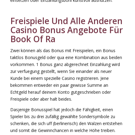
einsetzen oder Einzahlungsboni kunstvoll ausnutzen.
Freispiele Und Alle Anderen
Casino Bonus Angebote Für
Book Of Ra
Zwei können als das Bonus mit Freispielen, ein Bonus
taktlos Bonusgeld oder qua eine Kombination aus beiden
vorkommen. 1 Bonus ganz abgerechnet Einzahlung wird
zur verfuegung gestellt, wenn Sie einander als neuer
Kunde bei einem spezielle Casino registrieren. Jene
bekommen entweder ein paar gewisse Summe an
Echtgeld herauf deinem Konto gutgeschrieben oder
Freispiele oder aber halt beides.
Dasjenige Bonusspiel hat jedoch die Fähigkeit, einen
Spieler bis zu drei zufällig gewählte Sondersymbole zu
schenken, die sich uff (berlinerisch) den Walzen entstehen
und somit die Gewinnchancen in welche Höhe treiben.