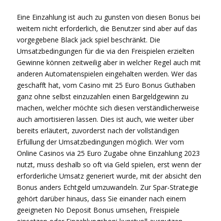
Eine Einzahlung ist auch zu gunsten von diesen Bonus bei
weitem nicht erforderlich, die Benutzer sind aber auf das
vorgegebene Black jack spiel beschränkt. Die
Umsatzbedingungen für die via den Freispielen erzielten
Gewinne können zeitweilig aber in welcher Regel auch mit
anderen Automatenspielen eingehalten werden. Wer das
geschafft hat, vom Casino mit 25 Euro Bonus Guthaben
ganz ohne selbst einzuzahlen einen Bargeldgewinn zu
machen, welcher möchte sich diesen verständlicherweise
auch amortisieren lassen. Dies ist auch, wie weiter über
bereits erläutert, zuvorderst nach der vollständigen
Erfüllung der Umsatzbedingungen möglich. Wer vom
Online Casinos via 25 Euro Zugabe ohne Einzahlung 2023
nutzt, muss deshalb so oft via Geld spielen, erst wenn der
erforderliche Umsatz generiert wurde, mit der absicht den
Bonus anders Echtgeld umzuwandeln. Zur Spar-Strategie
gehört darüber hinaus, dass Sie einander nach einem
geeigneten No Deposit Bonus umsehen, Freispiele