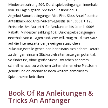
Mindesteinzahlung 20€, Durchspielbedingungen innerhalb
von 30 Tagen gelten. Spezielle CasinoBonus
AngebotBonusbedingungenMin. Einz. Slots AnteilRoulette
AnteilBlackjack AnteilVulkanVegasBis zu 1. 000€ + 125
Freispiele18+. Nur jetzt für Neukunden bis über 1. 000€
Rabatt, Mindesteinzahlung 10€, Durchspielbedingungen
innerhalb von 8 Tagen sind. Wer will, mag mit dieser Satz
auf die Internetseite der jeweiligen staatlichen
Zulassungsstelle gehen darüber hinaus sich nähere Details
zu den gemeinsam Glücksspielseiten anzeigen potential.
So findet ihr, ohne große Suche, zwischen anderem
schnell heraus, zu welchem Unternehmen eine Plattform
gehört und ob ebendiese noch weitere gemeinsam
Spielotheken betreiben.
Book Of Ra Anleitungen &
Tricks An Anfänger