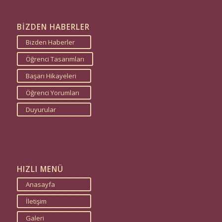
BİZDEN HABERLER
Bizden Haberler
Öğrenci Tasarımları
Başarı Hikayeleri
Öğrenci Yorumları
Duyurular
HIZLI MENÜ
Anasayfa
İletişim
Galeri