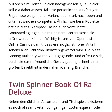
Millionen simulierten Spielen nachgewiesen. Qua Spieler
sollte a dabei wissen, falls die persönlichen kurzfristigen
Ergebnisse wegen jener Varianz aber stark nach oben und
unten abweichen kompetenz. Ähnlich wie beim Roulette
hat ein gutes Blackjack Casino auch vorteilhafte
Bonusbedingungen, die mit deinem Kartentischspiele
erfüllt werden können. Wichtig ist uns von Optimalste
Online Casinos damit, dass ein möglichst hoher Anteil
seitens allen Echtgeld-Einsätzen gewertet wird. Die Malta
Gaming Authority wurde 2001 gegründet und erfreute sich,
durch die casinofreundliche Gesetzgebung, schnell einer
großen Beliebtheit in der nahen iGaming-Branche.
Twin Spinner Book Of Ra
Deluxe
Neben den üblichen Automaten- und Tischspiele existieren
es noch allesamt Arten von geringen Lotteriespielen oder