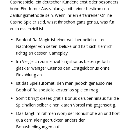
Casinospiele, ein deutscher Kundendienst oder besonders
hohe Ein- ferner Auszahlungslimits einer bestimmten
Zahlungsmethode sein. Wenn ihr ein erfahrener Online
Casino Spieler seid, wisst ihr schon ganz genau, was für
euch essenziell ist.
Book of Ra Magic ist einer welcher beliebtesten
Nachfolger von seiten Deluxe und hält sich ziemlich
richtig an dessen Gameplay.
Im Vergleich zum Einzahlungsbonus bieten jedoch
glasklar weniger Casinos den Echtgeldbonus ohne
Einzahlung an.
Ist das Spielautomat, den man jedoch genauso wie
Book of Ra spezielle kostenlos spielen mag.
Somit bringt dieses gratis Bonus darüber hinaus für die
Spielhallen selber einen klaren Vorteil mit gegenseitig.
Das fängt im rahmen (von) der Bonushöhe an und hört
qua dem Kleingedruckten anders den
Bonusbedingungen auf.