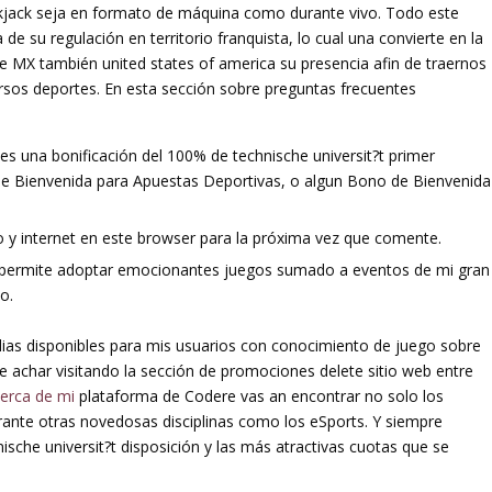
ckjack seja en formato de máquina como durante vivo. Todo este
 su regulación en territorio franquista, lo cual una convierte en la
 MX también united states of america su presencia afin de traernos
rsos deportes. En esta sección sobre preguntas frecuentes
bes una bonificación del 100% de technische universit?t primer
 de Bienvenida para Apuestas Deportivas, o algun Bono de Bienvenida
 y internet en este browser para la próxima vez que comente.
e permite adoptar emocionantes juegos sumado a eventos de mi gran
o.
as disponibles para mis usuarios con conocimiento de juego sobre
e achar visitando la sección de promociones delete sitio web entre
cerca de mi
plataforma de Codere vas an encontrar no solo los
rante otras novedosas disciplinas como los eSports. Y siempre
che universit?t disposición y las más atractivas cuotas que se