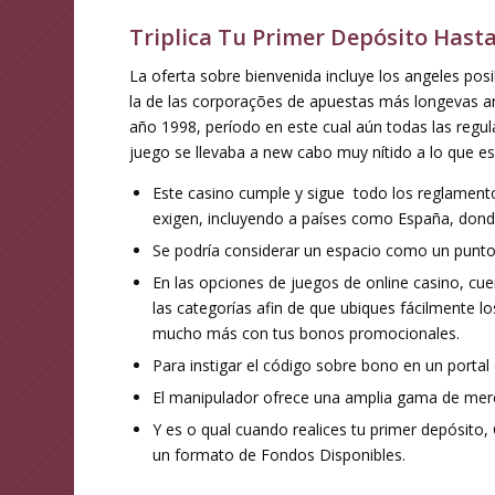
Triplica Tu Primer Depósito Hast
La oferta sobre bienvenida incluye los angeles pos
la de las corporações de apuestas más longevas an 
año 1998, período en este cual aún todas las regul
juego se llevaba a new cabo muy nítido a lo que es 
Este casino cumple y sigue todo los reglamento
exigen, incluyendo a países como España, donde
Se podría considerar un espacio como un punto
En las opciones de juegos de online casino, cu
las categorías afin de que ubiques fácilmente l
mucho más con tus bonos promocionales.
Para instigar el código sobre bono en un portal
El manipulador ofrece una amplia gama de merc
Y es o qual cuando realices tu primer depósito
un formato de Fondos Disponibles.