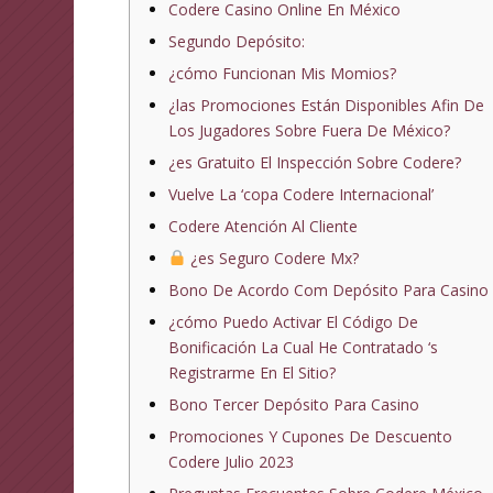
Codere Casino Online En México
Segundo Depósito:
¿cómo Funcionan Mis Momios?
¿las Promociones Están Disponibles Afin De
Los Jugadores Sobre Fuera De México?
¿es Gratuito El Inspección Sobre Codere?
Vuelve La ‘copa Codere Internacional’
Codere Atención Al Cliente
¿es Seguro Codere Mx?
Bono De Acordo Com Depósito Para Casino
¿cómo Puedo Activar El Código De
Bonificación La Cual He Contratado ‘s
Registrarme En El Sitio?
Bono Tercer Depósito Para Casino
Promociones Y Cupones De Descuento
Codere Julio 2023