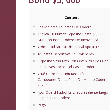
Bono $5, 000
Content
Las Mejores Apuestas De Codere
Triplica Tu Primer Depósito Hasta $5, 000
Mxn Con Bono Codere De Bienvenida
¿cómo Utilizar Estadísticas Al Apostar?
Apuestas Deportivas En Codere Mx
Deposita $200 Mxn Con Obtén 20 Giros Con
Los Jueves Locos Del Casino Codere
¿qué Compensación Recibirán Los
Campeones De La Copa Do Mundo Codere
2023?
¿por Qué El Fútbol Es El Sobresaliente Juego
E-sport Para Codere?
Pago