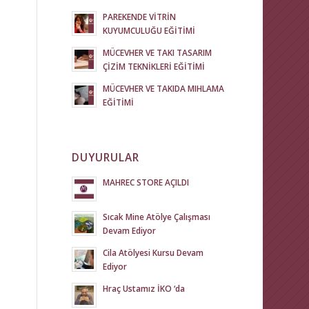
PAREKENDE VİTRİN
KUYUMCULUĞU EĞİTİMİ
MÜCEVHER VE TAKI TASARIM
ÇİZİM TEKNİKLERİ EĞİTİMİ
MÜCEVHER VE TAKIDA MIHLAMA
EĞİTİMİ
DUYURULAR
MAHREC STORE AÇILDI
Sıcak Mine Atölye Çalışması
Devam Ediyor
Cila Atölyesi Kursu Devam
Ediyor
Hraç Ustamız İKO ‘da