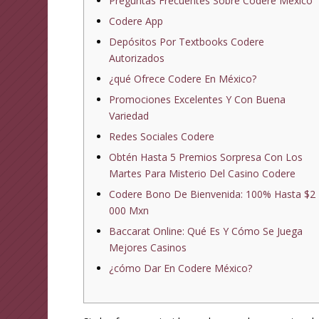
Preguntas Frecuentes Sobre Codere México
Codere App
Depósitos Por Textbooks Codere
Autorizados
¿qué Ofrece Codere En México?
Promociones Excelentes Y Con Buena
Variedad
Redes Sociales Codere
Obtén Hasta 5 Premios Sorpresa Con Los
Martes Para Misterio Del Casino Codere
Codere Bono De Bienvenida: 100% Hasta $2
000 Mxn
Baccarat Online: Qué Es Y Cómo Se Juega
Mejores Casinos
¿cómo Dar En Codere México?