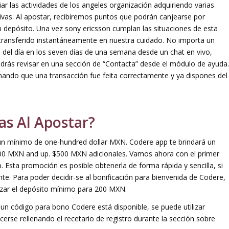
r las actividades de los angeles organización adquiriendo varias
ivas. Al apostar, recibiremos puntos que podrán canjearse por
n depósito. Una vez sony ericsson cumplan las situaciones de esta
transferido instantáneamente en nuestra cuidado. No importa un
 del día en los seven días de una semana desde un chat en vivo,
drás revisar en una sección de “Contacta” desde el módulo de ayuda
rmando que una transacción fue feita correctamente y ya dispones del
cas Al Apostar?
 un mínimo de one-hundred dollar MXN. Codere app te brindará un
000 MXN and up. $500 MXN adicionales. Vamos ahora con el primer
Esta promoción es posible obtenerla de forma rápida y sencilla, si
te. Para poder decidir-se al bonificación para bienvenida de Codere,
lizar el depósito mínimo para 200 MXN.
n código para bono Codere está disponible, se puede utilizar
erse rellenando el recetario de registro durante la sección sobre