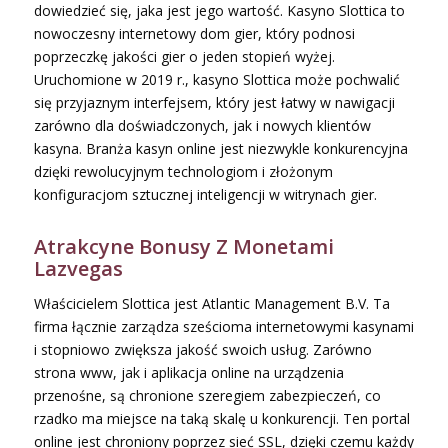
dowiedzieć się, jaka jest jego wartość. Kasyno Slottica to
nowoczesny internetowy dom gier, który podnosi
poprzeczkę jakości gier o jeden stopień wyżej.
Uruchomione w 2019 r., kasyno Slottica może pochwalić
się przyjaznym interfejsem, który jest łatwy w nawigacji
zarówno dla doświadczonych, jak i nowych klientów
kasyna. Branża kasyn online jest niezwykle konkurencyjna
dzięki rewolucyjnym technologiom i złożonym
konfiguracjom sztucznej inteligencji w witrynach gier.
Atrakcyne Bonusy Z Monetami
Lazvegas
Właścicielem Slottica jest Atlantic Management B.V. Ta
firma łącznie zarządza sześcioma internetowymi kasynami
i stopniowo zwiększa jakość swoich usług. Zarówno
strona www, jak i aplikacja online na urządzenia
przenośne, są chronione szeregiem zabezpieczeń, co
rzadko ma miejsce na taką skalę u konkurencji. Ten portal
online jest chroniony poprzez sieć SSL, dzięki czemu każdy