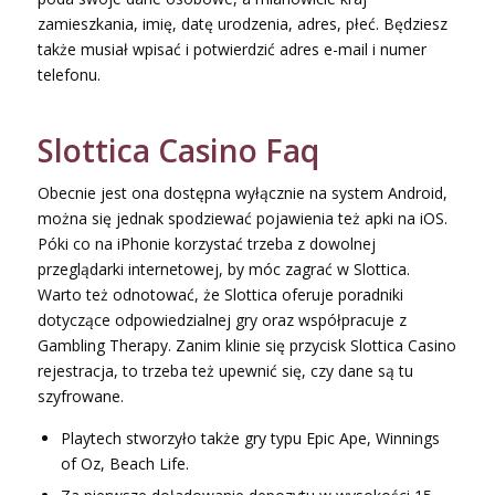
zamieszkania, imię, datę urodzenia, adres, płeć. Będziesz
także musiał wpisać i potwierdzić adres e-mail i numer
telefonu.
Slottica Casino Faq
Obecnie jest ona dostępna wyłącznie na system Android,
można się jednak spodziewać pojawienia też apki na iOS.
Póki co na iPhonie korzystać trzeba z dowolnej
przeglądarki internetowej, by móc zagrać w Slottica.
Warto też odnotować, że Slottica oferuje poradniki
dotyczące odpowiedzialnej gry oraz współpracuje z
Gambling Therapy. Zanim klinie się przycisk Slottica Casino
rejestracja, to trzeba też upewnić się, czy dane są tu
szyfrowane.
Playtech stworzyło także gry typu Epic Ape, Winnings
of Oz, Beach Life.