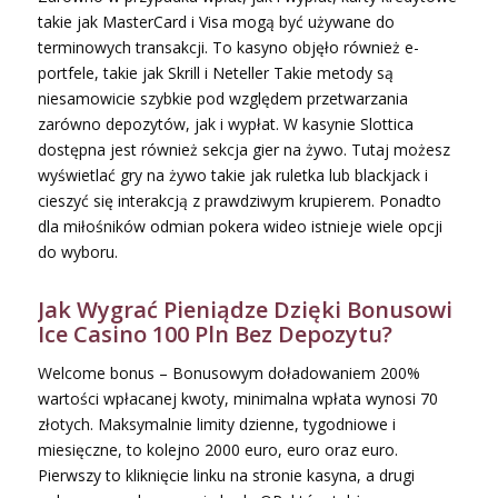
takie jak MasterCard i Visa mogą być używane do
terminowych transakcji. To kasyno objęło również e-
portfele, takie jak Skrill i Neteller Takie metody są
niesamowicie szybkie pod względem przetwarzania
zarówno depozytów, jak i wypłat. W kasynie Slottica
dostępna jest również sekcja gier na żywo. Tutaj możesz
wyświetlać gry na żywo takie jak ruletka lub blackjack i
cieszyć się interakcją z prawdziwym krupierem. Ponadto
dla miłośników odmian pokera wideo istnieje wiele opcji
do wyboru.
Jak Wygrać Pieniądze Dzięki Bonusowi
Ice Casino 100 Pln Bez Depozytu?
Welcome bonus – Bonusowym doładowaniem 200%
wartości wpłacanej kwoty, minimalna wpłata wynosi 70
złotych. Maksymalnie limity dzienne, tygodniowe i
miesięczne, to kolejno 2000 euro, euro oraz euro.
Pierwszy to kliknięcie linku na stronie kasyna, a drugi